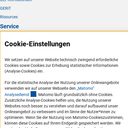
GERiT
RIsources
Service
Presse
Cookie-Einstellungen
FAQ
Karriere
Wir setzen auf unserer Website technisch zwingend erforderliche
Logo und Corporate Design
Cookies sowie Cookies zur Erhebung statistischer Informationen
(Analyse-Cookies) ein.
RSS-Feeds
Compliance
Für die statistische Analyse der Nutzung unserer Onlineangebote
verwenden wir auf unserer Webseite den
„Matomo“
Vergabeverfahren
(externer Link)
Analysediens
t
. Matomo läuft grundsätzlich ohne Cookies.
Barrierefreiheit
Zusätzliche Analyse-Cookies helfen uns, die Nutzung unserer
Websites noch besser zu verstehen und darauf aufbauend unser
Service und Informationen für Menschen mit Behinderungen
Onlineangebot zu verbessern und im Sinne der Nutzer*innen zu
optimieren. Wenn Sie der Nutzung von Matomo-Cookieszustimmen,
Erklärung zur Barrierefreiheit
können diese Cookies auf Ihrem Endgerät gespeichert werden. Wir