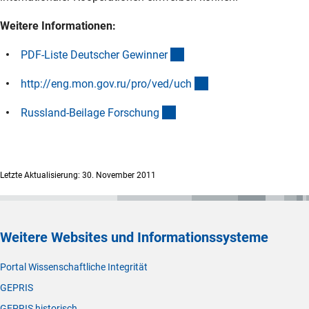
Weitere Informationen:
(Download)
PDF-Liste Deutscher Gewinne
r
(externer Link)
http://eng.mon.gov.ru/pro/ved/uc
h
(Download)
Russland-Beilage Forschun
g
Letzte Aktualisierung: 30. November 2011
Weitere Websites und Informationssysteme
Portal Wissenschaftliche Integrität
GEPRIS
GEPRIS historisch