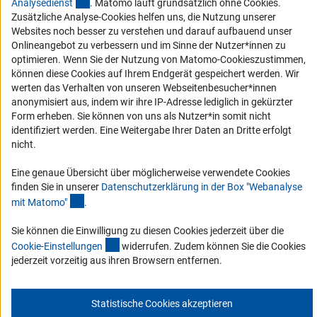
(externer Link)
Analysediens
t
. Matomo läuft grundsätzlich ohne Cookies.
Barrierefreiheit
Zusätzliche Analyse-Cookies helfen uns, die Nutzung unserer
Websites noch besser zu verstehen und darauf aufbauend unser
Onlineangebot zu verbessern und im Sinne der Nutzer*innen zu
Service und Informationen für Menschen mit Behinderungen
optimieren. Wenn Sie der Nutzung von Matomo-Cookieszustimmen,
Erklärung zur Barrierefreiheit
können diese Cookies auf Ihrem Endgerät gespeichert werden. Wir
werten das Verhalten von unseren Webseitenbesucher*innen
Barriere melden
anonymisiert aus, indem wir ihre IP-Adresse lediglich in gekürzter
DFG-aktuell
Form erheben. Sie können von uns als Nutzer*in somit nicht
identifiziert werden. Eine Weitergabe Ihrer Daten an Dritte erfolgt
nicht.
Erhalten Sie Neuigkeiten aus der DFG direkt in Ihr Mailpostfach oder
schauen Sie sich die Ausgaben online an.
Eine genaue Übersicht über möglicherweise verwendete Cookies
finden Sie in unserer
Datenschutzerklärung in der Box "Webanalyse
(Anchor Link)
mit Matomo
"
.
Zum Newsletter
Sie können die Einwilligung zu diesen Cookies jederzeit über die
(interner Link)
Cookie-Einstellunge
n
widerrufen. Zudem können Sie die Cookies
jederzeit vorzeitig aus ihren Browsern entfernen.
Impressum
Datenschutz
Cookie-Einstellungen
Kontakt
Service
Statistische Cookies akzeptieren
© 2026 DFG