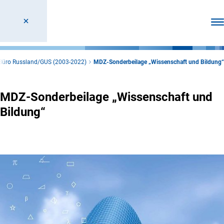
Men
Büro Russland/GUS (2003-2022)
MDZ-Sonderbeilage „Wissenschaft und Bildung“
MDZ-Sonderbeilage „Wissenschaft und
Bildung“