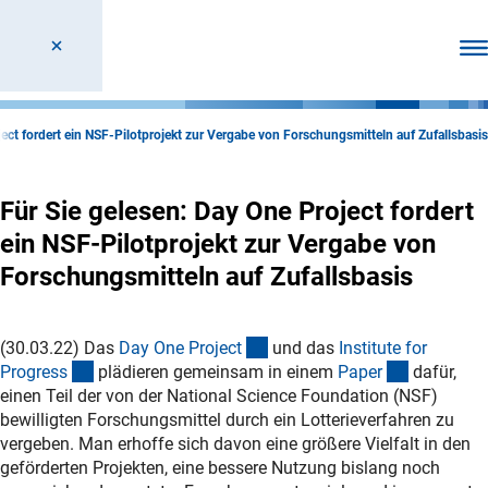
Men
ject fordert ein NSF-Pilotprojekt zur Vergabe von Forschungsmitteln auf Zufallsbasis
Für Sie gelesen: Day One Project fordert
ein NSF-Pilotprojekt zur Vergabe von
Forschungsmitteln auf Zufallsbasis
(externer Link)
(30.03.22) Das
Day One Projec
t
und das
Institute for
(externer Link)
(externer 
Progres
s
plädieren gemeinsam in einem
Pape
r
dafür,
einen Teil der von der National Science Foundation (NSF)
bewilligten Forschungsmittel durch ein Lotterieverfahren zu
vergeben. Man erhoffe sich davon eine größere Vielfalt in den
geförderten Projekten, eine bessere Nutzung bislang noch