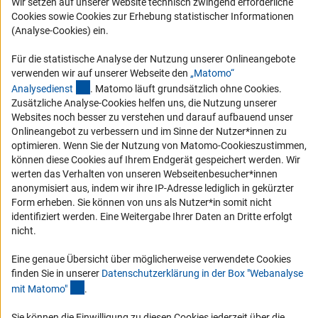
Wir setzen auf unserer Website technisch zwingend erforderliche
Logo und Corporate Design
Cookies sowie Cookies zur Erhebung statistischer Informationen
RSS-Feeds
(Analyse-Cookies) ein.
Compliance
Für die statistische Analyse der Nutzung unserer Onlineangebote
Vergabeverfahren
verwenden wir auf unserer Webseite den
„Matomo“
(externer Link)
Analysediens
t
. Matomo läuft grundsätzlich ohne Cookies.
Barrierefreiheit
Zusätzliche Analyse-Cookies helfen uns, die Nutzung unserer
Websites noch besser zu verstehen und darauf aufbauend unser
Service und Informationen für Menschen mit Behinderungen
Onlineangebot zu verbessern und im Sinne der Nutzer*innen zu
optimieren. Wenn Sie der Nutzung von Matomo-Cookieszustimmen,
Erklärung zur Barrierefreiheit
können diese Cookies auf Ihrem Endgerät gespeichert werden. Wir
Barriere melden
werten das Verhalten von unseren Webseitenbesucher*innen
anonymisiert aus, indem wir ihre IP-Adresse lediglich in gekürzter
DFG-aktuell
Form erheben. Sie können von uns als Nutzer*in somit nicht
identifiziert werden. Eine Weitergabe Ihrer Daten an Dritte erfolgt
Erhalten Sie Neuigkeiten aus der DFG direkt in Ihr Mailpostfach oder
nicht.
schauen Sie sich die Ausgaben online an.
Eine genaue Übersicht über möglicherweise verwendete Cookies
finden Sie in unserer
Datenschutzerklärung in der Box "Webanalyse
Zum Newsletter
(Anchor Link)
mit Matomo
"
.
Sie können die Einwilligung zu diesen Cookies jederzeit über die