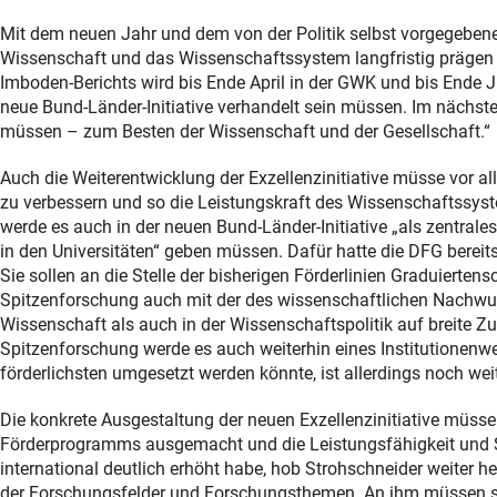
Mit dem neuen Jahr und dem von der Politik selbst vorgegebene
Wissenschaft und das Wissenschaftssystem langfristig prägen d
Imboden-Berichts wird bis Ende April in der GWK und bis Ende 
neue Bund-Länder-Initiative verhandelt sein müssen. Im nächs
müssen – zum Besten der Wissenschaft und der Gesellschaft.“
Auch die Weiterentwicklung der Exzellenzinitiative müsse vor al
zu verbessern und so die Leistungskraft des Wissenschaftssyst
werde es auch in der neuen Bund-Länder-Initiative „als zentrale
in den Universitäten“ geben müssen. Dafür hatte die DFG bereit
Sie sollen an die Stelle der bisherigen Förderlinien Graduierten
Spitzenforschung auch mit der des wissenschaftlichen Nachwuc
Wissenschaft als auch in der Wissenschaftspolitik auf breite 
Spitzenforschung werde es auch weiterhin eines Institutionenw
förderlichsten umgesetzt werden könnte, ist allerdings noch wei
Die konkrete Ausgestaltung der neuen Exzellenzinitiative müsse
Förderprogramms ausgemacht und die Leistungsfähigkeit und Si
international deutlich erhöht habe, hob Strohschneider weiter h
der Forschungsfelder und Forschungsthemen. An ihm müssen sich