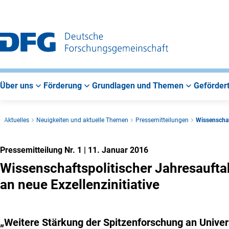
Zur
Zur
Zum
Hauptnavigation
Suche
Hauptbereich
Über uns
Förderung
Grundlagen und Themen
Gefördert
Aktuelles
Neuigkeiten und aktuelle Themen
Pressemitteilungen
Wissenschaf
Pressemitteilung Nr. 1
|
11. Januar 2016
Wissenschaftspolitischer Jahresaufta
an neue Exzellenzinitiative
„Weitere Stärkung der Spitzenforschung an Unive