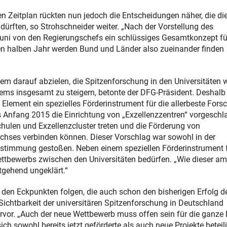
n Zeitplan rückten nun jedoch die Entscheidungen näher, die di
ürften, so Strohschneider weiter. „Nach der Vorstellung des
Juni von den Regierungschefs ein schlüssiges Gesamtkonzept fü
ten halben Jahr werden Bund und Länder also zueinander finden
lem darauf abzielen, die Spitzenforschung in den Universitäten w
ems insgesamt zu steigern, betonte der DFG-Präsident. Deshalb
s Element ein spezielles Förderinstrument für die allerbeste For
s Anfang 2015 die Einrichtung von „Exzellenzzentren“ vorgeschl
schulen und Exzellenzcluster treten und die Förderung von
hses verbinden können. Dieser Vorschlag war sowohl in der
Zustimmung gestoßen. Neben einem speziellen Förderinstrument f
ettbewerbs zwischen den Universitäten bedürfen. „Wie dieser am
tgehend ungeklärt.“
 den Eckpunkten folgen, die auch schon den bisherigen Erfolg d
chtbarkeit der universitären Spitzenforschung in Deutschland
ervor. „Auch der neue Wettbewerb muss offen sein für die ganze 
 sowohl bereits jetzt geförderte als auch neue Projekte beteil