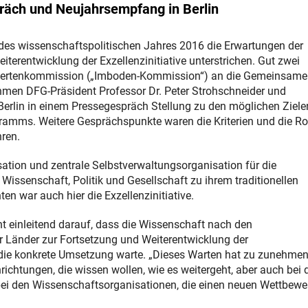
räch und Neujahrsempfang in Berlin
es wissenschaftspolitischen Jahres 2016 die Erwartungen der
iterentwicklung der Exzellenzinitiative unterstrichen. Gut zwei
Expertenkommission („Imboden-Kommission“) an die Gemeinsame
en DFG-Präsident Professor Dr. Peter Strohschneider und
rlin in einem Pressegespräch Stellung zu den möglichen Ziele
ramms. Weitere Gesprächspunkte waren die Kriterien und die Ro
ren.
ion und zentrale Selbstverwaltungsorganisation für die
issenschaft, Politik und Gesellschaft zu ihrem traditionellen
 war auch hier die Exzellenzinitiative.
t einleitend darauf, dass die Wissenschaft nach den
 Länder zur Fortsetzung und Weiterentwicklung der
f die konkrete Umsetzung warte. „Dieses Warten hat zu zunehme
inrichtungen, die wissen wollen, wie es weitergeht, aber auch bei 
bei den Wissenschaftsorganisationen, die einen neuen Wettbewe