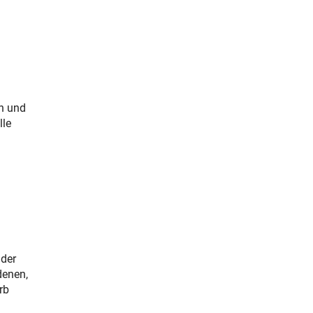
n und
lle
nder
denen,
rb