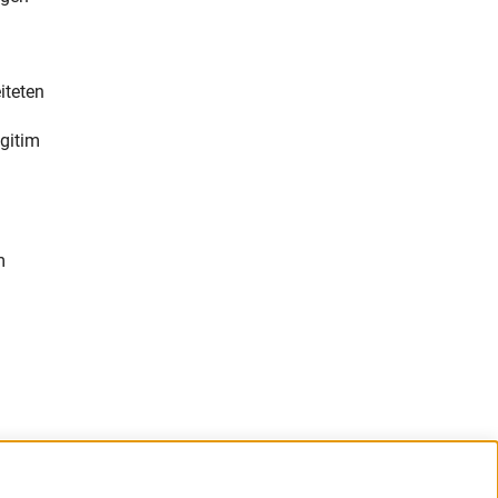
iteten
egitim
m