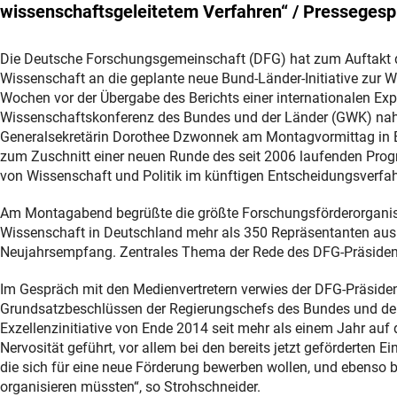
wissenschaftsgeleitetem Verfahren“ / Pressegesp
Die Deutsche Forschungsgemeinschaft (DFG) hat zum Auftakt d
Wissenschaft an die geplante neue Bund-Länder-Initiative zur We
Wochen vor der Übergabe des Berichts einer internationalen 
Wissenschaftskonferenz des Bundes und der Länder (GWK) nahm
Generalsekretärin Dorothee Dzwonnek am Montagvormittag in Be
zum Zuschnitt einer neuen Runde des seit 2006 laufenden Prog
von Wissenschaft und Politik im künftigen Entscheidungsverfah
Am Montagabend begrüßte die größte Forschungsförderorganisat
Wissenschaft in Deutschland mehr als 350 Repräsentanten aus W
Neujahrsempfang. Zentrales Thema der Rede des DFG-Präsidenten
Im Gespräch mit den Medienvertretern verwies der DFG-Präsiden
Grundsatzbeschlüssen der Regierungschefs des Bundes und der
Exzellenzinitiative von Ende 2014 seit mehr als einem Jahr au
Nervosität geführt, vor allem bei den bereits jetzt geförderten E
die sich für eine neue Förderung bewerben wollen, und ebenso 
organisieren müssten“, so Strohschneider.