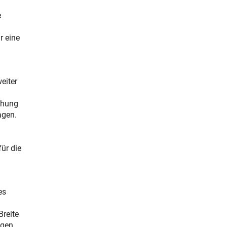
e
r eine
eiter
schung
agen.
ür die
es
Breite
igen