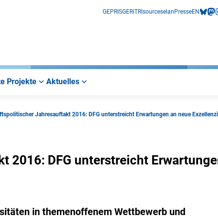
GEPRIS
GERiT
RIsources
elan
Presse
EN
bluesk
mas
i
e Projekte
Aktuelles
tspolitischer Jahresauftakt 2016: DFG unterstreicht Erwartungen an neue Exzellenzin
kt 2016: DFG unterstreicht Erwartung
rsitäten in themenoffenem Wettbewerb und