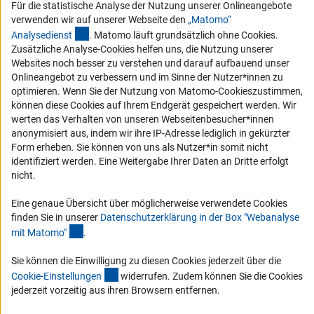
Für die statistische Analyse der Nutzung unserer Onlineangebote
Barrierefreiheit
verwenden wir auf unserer Webseite den
„Matomo“
(externer Link)
Analysediens
t
. Matomo läuft grundsätzlich ohne Cookies.
Service und Informationen für Menschen mit Behinderungen
Zusätzliche Analyse-Cookies helfen uns, die Nutzung unserer
Websites noch besser zu verstehen und darauf aufbauend unser
Erklärung zur Barrierefreiheit
Onlineangebot zu verbessern und im Sinne der Nutzer*innen zu
Barriere melden
optimieren. Wenn Sie der Nutzung von Matomo-Cookieszustimmen,
können diese Cookies auf Ihrem Endgerät gespeichert werden. Wir
DFG-aktuell
werten das Verhalten von unseren Webseitenbesucher*innen
anonymisiert aus, indem wir ihre IP-Adresse lediglich in gekürzter
Erhalten Sie Neuigkeiten aus der DFG direkt in Ihr Mailpostfach oder
Form erheben. Sie können von uns als Nutzer*in somit nicht
schauen Sie sich die Ausgaben online an.
identifiziert werden. Eine Weitergabe Ihrer Daten an Dritte erfolgt
nicht.
Zum Newsletter
Eine genaue Übersicht über möglicherweise verwendete Cookies
finden Sie in unserer
Datenschutzerklärung in der Box "Webanalyse
(Anchor Link)
mit Matomo
"
.
Sie können die Einwilligung zu diesen Cookies jederzeit über die
Impressum
Datenschutz
(interner Link)
Cookie-Einstellungen
Kontakt
Cookie-Einstellunge
n
widerrufen. Zudem können Sie die Cookies
Service
jederzeit vorzeitig aus ihren Browsern entfernen.
© 2026 DFG