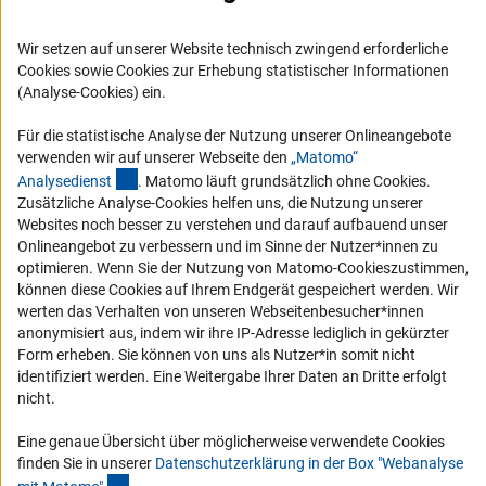
Karriere
Logo und Corporate Design
Wir setzen auf unserer Website technisch zwingend erforderliche
RSS-Feeds
Cookies sowie Cookies zur Erhebung statistischer Informationen
(Analyse-Cookies) ein.
Compliance
Vergabeverfahren
Für die statistische Analyse der Nutzung unserer Onlineangebote
verwenden wir auf unserer Webseite den
„Matomo“
Barrierefreiheit
(externer Link)
Analysediens
t
. Matomo läuft grundsätzlich ohne Cookies.
Zusätzliche Analyse-Cookies helfen uns, die Nutzung unserer
Service und Informationen für Menschen mit Behinderungen
Websites noch besser zu verstehen und darauf aufbauend unser
Onlineangebot zu verbessern und im Sinne der Nutzer*innen zu
Erklärung zur Barrierefreiheit
optimieren. Wenn Sie der Nutzung von Matomo-Cookieszustimmen,
Barriere melden
können diese Cookies auf Ihrem Endgerät gespeichert werden. Wir
werten das Verhalten von unseren Webseitenbesucher*innen
DFG-aktuell
anonymisiert aus, indem wir ihre IP-Adresse lediglich in gekürzter
Form erheben. Sie können von uns als Nutzer*in somit nicht
Erhalten Sie Neuigkeiten aus der DFG direkt in Ihr Mailpostfach oder
identifiziert werden. Eine Weitergabe Ihrer Daten an Dritte erfolgt
schauen Sie sich die Ausgaben online an.
nicht.
Eine genaue Übersicht über möglicherweise verwendete Cookies
Zum Newsletter
finden Sie in unserer
Datenschutzerklärung in der Box "Webanalyse
(Anchor Link)