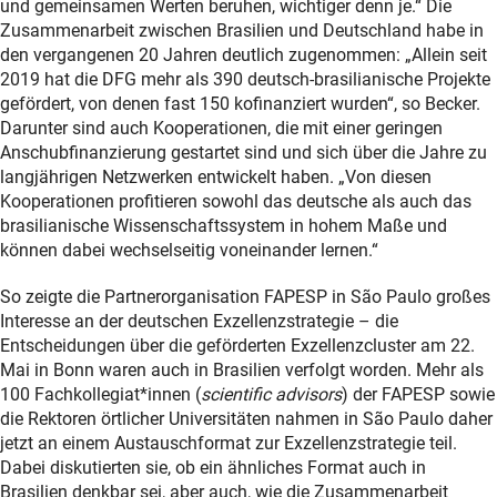
und gemeinsamen Werten beruhen, wichtiger denn je.“ Die
Zusammenarbeit zwischen Brasilien und Deutschland habe in
den vergangenen 20 Jahren deutlich zugenommen: „Allein seit
2019 hat die DFG mehr als 390 deutsch-brasilianische Projekte
gefördert, von denen fast 150 kofinanziert wurden“, so Becker.
Darunter sind auch Kooperationen, die mit einer geringen
Anschubfinanzierung gestartet sind und sich über die Jahre zu
langjährigen Netzwerken entwickelt haben. „Von diesen
Kooperationen profitieren sowohl das deutsche als auch das
brasilianische Wissenschaftssystem in hohem Maße und
können dabei wechselseitig voneinander lernen.“
So zeigte die Partnerorganisation FAPESP in São Paulo großes
Interesse an der deutschen Exzellenzstrategie – die
Entscheidungen über die geförderten Exzellenzcluster am 22.
Mai in Bonn waren auch in Brasilien verfolgt worden. Mehr als
100 Fachkollegiat*innen (
scientific advisors
) der FAPESP sowie
die Rektoren örtlicher Universitäten nahmen in São Paulo daher
jetzt an einem Austauschformat zur Exzellenzstrategie teil.
Dabei diskutierten sie, ob ein ähnliches Format auch in
Brasilien denkbar sei, aber auch, wie die Zusammenarbeit