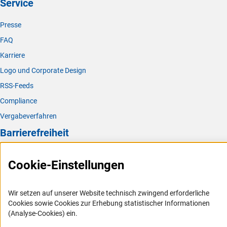
Service
Presse
FAQ
Karriere
Logo und Corporate Design
RSS-Feeds
Compliance
Vergabeverfahren
Barrierefreiheit
Service und Informationen für Menschen mit Behinderungen
Cookie-Einstellungen
Erklärung zur Barrierefreiheit
Barriere melden
Wir setzen auf unserer Website technisch zwingend erforderliche
DFG-aktuell
Cookies sowie Cookies zur Erhebung statistischer Informationen
(Analyse-Cookies) ein.
Erhalten Sie Neuigkeiten aus der DFG direkt in Ihr Mailpostfach oder