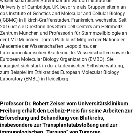
wissenschaftlicher Aufenthalt am Gurdon Institute der
University of Cambridge, UK, bevor sie als Gruppenleiterin an
das Institute of Genetics and Molecular and Cellular Biology
(IGBMC) in Illkirch‐Graffenstaden, Frankreich, wechselte. Seit
2016 ist sie Direktorin des Stem Cell Centers am Helmholtz
Zentrum München und Professorin für Stammzellbiologie an
der LMU München. Torres-Padilla ist Mitglied der Nationalen
Akademie der Wissenschaften Leopoldina, der
Lateinamerikanischen Akademie der Wissenschaften sowie der
European Molecular Biology Organization (EMBO). Sie
engagiert sich stark in der akademischen Selbstverwaltung,
zum Beispiel im Ethikrat des European Molecular Biology
Laboratory (EMBL) in Heidelberg.
Professor Dr. Robert Zeiser vom Universitätsklinikum
Freiburg erhält den Leibniz-Preis für seine Arbeiten zur
Erforschung und Behandlung von Blutkrebs,
insbesondere zur Transplantatabstoßung und zur
immunologischen „Tarnung“ von Tumoren.