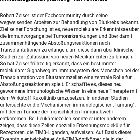
Robert Zeiser ist der Fachcommunity durch seine
wegweisenden Arbeiten zur Behandlung von Blutkrebs bekannt.
Ziel seiner Forschung ist es, neue molekulare Erkenntnisse über
die Immunvorgänge bei Tumorerkrankungen und über damit
zusammenhängende Abstoßungsreaktionen nach
Transplantationen zu erlangen, um diese dann über klinische
Studien zur Zulassung von neuen Medikamenten zu bringen.
So hat Zeiser frühzeitig erkannt, dass ein bestimmter
molekularer Signalweg im Immunsystem des Menschen bei der
Transplantation von Blutstammzellen eine zentrale Rolle für
Abstoßungsreaktionen spielt. Er schaffte es, dieses neu
gewonnene immunologische Wissen in eine neue Therapie mit
dem Wirkstoff Ruxolitinib umzusetzen. In anderen Studien
untersuchte er die Mechanismen immunologischer „Tarnung“,
mit denen Tumore der menschlichen Immunabwehr
entkommen. Bei Leukämiezellen konnte er unter anderem
zeigen, dass diese Zellen spezielle Erkennungsmoleküle für
Rezeptoren, die TIM3-Liganden, aufweisen. Auf Basis dieser
Erkenntnis entwickelte er Anti-TIM3-Antikörper, die in der