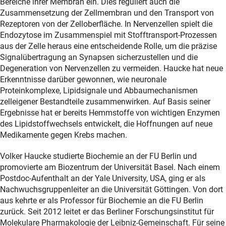
Bereiche ihrer Membran ein. Dies reguliert auch die
Zusammensetzung der Zellmembran und den Transport von
Rezeptoren von der Zelloberfläche. In Nervenzellen spielt die
Endozytose im Zusammenspiel mit Stofftransport-Prozessen
aus der Zelle heraus eine entscheidende Rolle, um die präzise
Signalübertragung an Synapsen sicherzustellen und die
Degeneration von Nervenzellen zu vermeiden. Haucke hat neue
Erkenntnisse darüber gewonnen, wie neuronale
Proteinkomplexe, Lipidsignale und Abbaumechanismen
zelleigener Bestandteile zusammenwirken. Auf Basis seiner
Ergebnisse hat er bereits Hemmstoffe von wichtigen Enzymen
des Lipidstoffwechsels entwickelt, die Hoffnungen auf neue
Medikamente gegen Krebs machen.
Volker Haucke studierte Biochemie an der FU Berlin und
promovierte am Biozentrum der Universität Basel. Nach einem
Postdoc-Aufenthalt an der Yale University, USA, ging er als
Nachwuchsgruppenleiter an die Universität Göttingen. Von dort
aus kehrte er als Professor für Biochemie an die FU Berlin
zurück. Seit 2012 leitet er das Berliner Forschungsinstitut für
Molekulare Pharmakologie der Leibniz-Gemeinschaft. Für seine