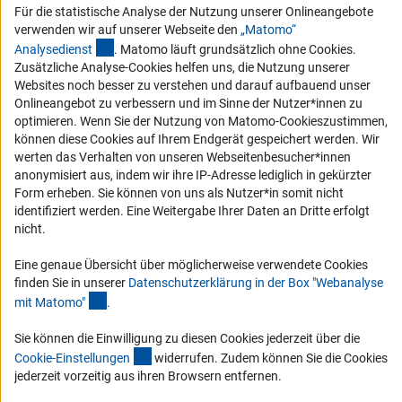
schauen Sie sich die Ausgaben online an.
Für die statistische Analyse der Nutzung unserer Onlineangebote
verwenden wir auf unserer Webseite den
„Matomo“
(externer Link)
Analysediens
t
. Matomo läuft grundsätzlich ohne Cookies.
Zusätzliche Analyse-Cookies helfen uns, die Nutzung unserer
Zum Newsletter
Websites noch besser zu verstehen und darauf aufbauend unser
Onlineangebot zu verbessern und im Sinne der Nutzer*innen zu
optimieren. Wenn Sie der Nutzung von Matomo-Cookieszustimmen,
können diese Cookies auf Ihrem Endgerät gespeichert werden. Wir
werten das Verhalten von unseren Webseitenbesucher*innen
Impressum
Datenschutz
Cookie-Einstellungen
Kontakt
anonymisiert aus, indem wir ihre IP-Adresse lediglich in gekürzter
Service
Form erheben. Sie können von uns als Nutzer*in somit nicht
© 2026 DFG
identifiziert werden. Eine Weitergabe Ihrer Daten an Dritte erfolgt
nicht.
Eine genaue Übersicht über möglicherweise verwendete Cookies
finden Sie in unserer
Datenschutzerklärung in der Box "Webanalyse
(Anchor Link)
mit Matomo
"
.
Sie können die Einwilligung zu diesen Cookies jederzeit über die
(interner Link)
Cookie-Einstellunge
n
widerrufen. Zudem können Sie die Cookies
jederzeit vorzeitig aus ihren Browsern entfernen.