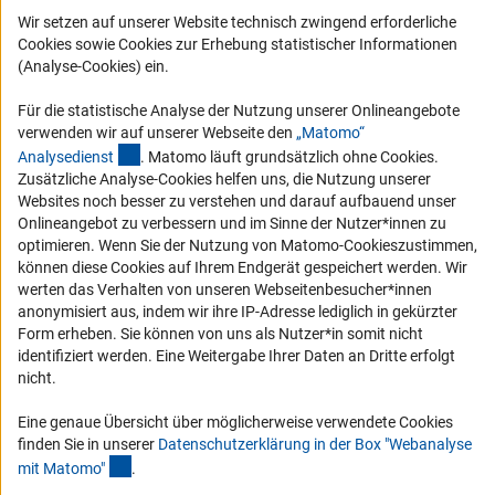
Logo und Corporate Design
Wir setzen auf unserer Website technisch zwingend erforderliche
Cookies sowie Cookies zur Erhebung statistischer Informationen
RSS-Feeds
(Analyse-Cookies) ein.
Compliance
Für die statistische Analyse der Nutzung unserer Onlineangebote
Vergabeverfahren
verwenden wir auf unserer Webseite den
„Matomo“
Barrierefreiheit
(externer Link)
Analysediens
t
. Matomo läuft grundsätzlich ohne Cookies.
Zusätzliche Analyse-Cookies helfen uns, die Nutzung unserer
Service und Informationen für Menschen mit Behinderungen
Websites noch besser zu verstehen und darauf aufbauend unser
Onlineangebot zu verbessern und im Sinne der Nutzer*innen zu
Erklärung zur Barrierefreiheit
optimieren. Wenn Sie der Nutzung von Matomo-Cookieszustimmen,
Barriere melden
können diese Cookies auf Ihrem Endgerät gespeichert werden. Wir
werten das Verhalten von unseren Webseitenbesucher*innen
DFG-aktuell
anonymisiert aus, indem wir ihre IP-Adresse lediglich in gekürzter
Form erheben. Sie können von uns als Nutzer*in somit nicht
Erhalten Sie Neuigkeiten aus der DFG direkt in Ihr Mailpostfach oder
identifiziert werden. Eine Weitergabe Ihrer Daten an Dritte erfolgt
schauen Sie sich die Ausgaben online an.
nicht.
Eine genaue Übersicht über möglicherweise verwendete Cookies
Zum Newsletter
finden Sie in unserer
Datenschutzerklärung in der Box "Webanalyse
(Anchor Link)
mit Matomo
"
.