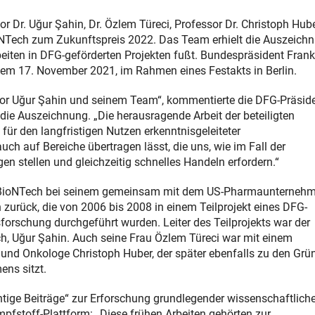
 Dr. Uğur Şahin, Dr. Özlem Türeci, Professor Dr. Christoph Hub
oNTech zum Zukunftspreis 2022. Das Team erhielt die Auszeich
beiten in DFG-geförderten Projekten fußt. Bundespräsident Frank
dem 17. November 2021, im Rahmen eines Festakts in Berlin.
ssor Uğur Şahin und seinem Team“, kommentierte die DFG-Präside
 die Auszeichnung. „Die herausragende Arbeit der beteiligten
für den langfristigen Nutzen erkenntnisgeleiteter
ch auf Bereiche übertragen lässt, die uns, wie im Fall der
n stellen und gleichzeitig schnelles Handeln erfordern.“
ie BioNTech bei seinem gemeinsam mit dem US-Pharmaunterneh
n zurück, die von 2006 bis 2008 in einem Teilprojekt eines DFG-
orschung durchgeführt wurden. Leiter des Teilprojekts war der
h, Uğur Şahin. Auch seine Frau Özlem Türeci war mit einem
 und Onkologe Christoph Huber, der später ebenfalls zu den Grü
ns sitzt.
htige Beiträge“ zur Erforschung grundlegender wissenschaftliche
pfstoff-Plattform: „Diese frühen Arbeiten gehörten zur