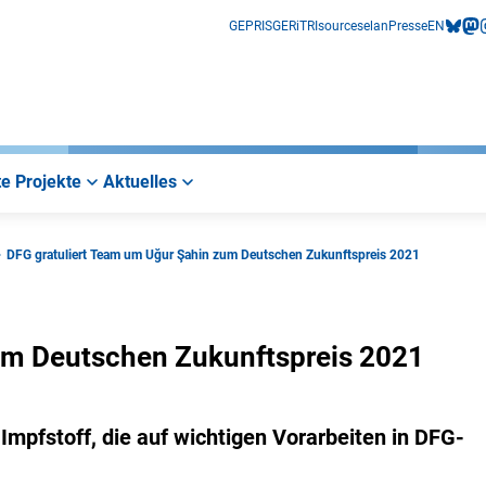
GEPRIS
GERiT
RIsources
elan
Presse
EN
bluesk
mas
i
e Projekte
Aktuelles
DFG gratuliert Team um Uğur Şahin zum Deutschen Zukunftspreis 2021
um Deutschen Zukunftspreis 2021
pfstoff, die auf wichtigen Vorarbeiten in DFG-