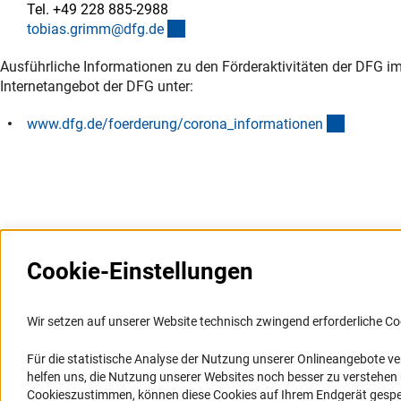
Tel. +49 228 885-2988
(externer Link)
tobias.grimm@dfg.d
e
Ausführliche Informationen zu den Förderaktivitäten der DFG
Internetangebot der DFG unter:
(interner
www.dfg.de/foerderung/corona_informatione
n
Cookie-Einstellungen
Weitere Websites und
Service
Informationssysteme
Wir setzen auf unserer Website technisch zwingend erforderliche Co
Presse
Portal Wissenschaftliche Integrität
Für die statistische Analyse der Nutzung unserer Onlineangebote v
FAQ
helfen uns, die Nutzung unserer Websites noch besser zu verstehe
GEPRIS
Karriere
Cookieszustimmen, können diese Cookies auf Ihrem Endgerät gespeic