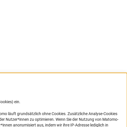
ookies) ein.
G direkt
e sich
ner Link)
omo läuft grundsätzlich ohne Cookies. Zusätzliche Analyse-Cookies
 der Nutzer*innen zu optimieren. Wenn Sie der Nutzung von Matomo-
nen anonymisiert aus, indem wir ihre IP-Adresse lediglich in