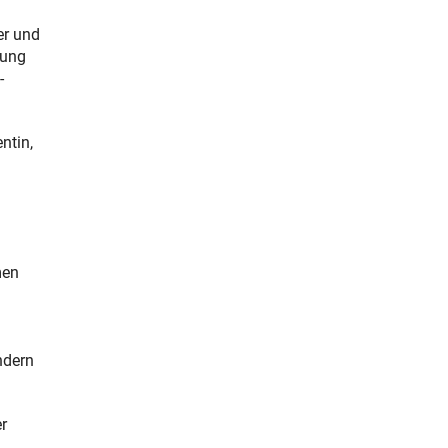
er und
nung
-
ntin,
men
ndern
r