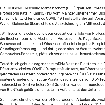
Die Deutsche Forschungsgemeinschaft (DFG) gratuliert Professor
Professorin Katalin Karikó, PhD, vom Mainzer Unternehmen Bi
für seine Entwicklung eines COVID-19-Impfstoffs, die auf Vorar
Walter Steinmeier überreichte die Auszeichnung am Mittwoch, 
„Wir freuen uns sehr über diesen großartigen Erfolg von Profe
die Biochemikerin und Medizinerin Professorin Dr. Katja Becker,
Wissenschaftlerinnen und Wissenschaftler ist ein gutes Beispiel 
Grundlagenforschung – und dafür, dass sich ihr Wert teilweise au
Coronavirus-Pandemie, plötzlich vor ganz neue Herausforderunge
Tatsächlich geht die sogenannte mRNA-Vakzine-Plattform, d
Pfizer entwickelten COVID-19-Impfstoff einsetzt, auf Vorarbeite
geförderten Mainzer Sonderforschungsbereichs (SFB) zur Krebsf
spätere Gründer und heutige Vorstandsvorsitzende von BioNTec
Teilprojekt im SFB vertreten. SFB-Sprecher war der Immunologe
von BioNTech gehörte und heute im Aufsichtsrat des Unternehme
Şahin bezeichnet die von der DFG geförderten Arbeiten als „wic
Fragestellungen auf dem Weg zu der jetzt eingesetzten mRNA-Im