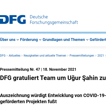
Zur
Zur
Zum
Hauptnavigation
Suche
Hauptbereich
Über uns
Förderung
Grundlagen und Themen
Gefördert
DFG
Aktuelles
Neuigkeiten und aktuelle Themen
Pressemitteilungen
2021
Pressemitteilung Nr. 47
|
18. November 2021
DFG gratuliert Team um Uğur Şahin z
Auszeichnung würdigt Entwicklung von COVID-19-Im
geförderten Projekten fußt