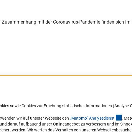
 im Zusammenhang mit der Coronavirus-Pandemie finden sich im
 Link)
Barrierefreiheit
DFG-aktuell
okies sowie Cookies zur Erhebung statistischer Informationen (Analyse-C
Service und Informationen für Menschen
Erhalten Sie Neuigkeiten aus der DF
mit Behinderungen
in Ihr Mailpostfach oder schauen Si
(exter
erwenden wir auf unserer Webseite den
„Matomo“ Analysediens
t
. Mat
die Ausgaben online an.
n und darauf aufbauend unser Onlineangebot zu verbessern und im Sinne
Erklärung zur Barrierefreiheit
hert werden. Wir werten das Verhalten von unseren Webseitenbesucher*in