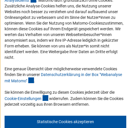
Analysediens
t
. Matomo läuft grundsätzlich ohne Cookies.
Zusätzliche Analyse-Cookies helfen uns, die Nutzung unserer
Service und Informationen für Menschen mit Behinderungen
Websites noch besser zu verstehen und darauf aufbauend unser
Erklärung zur Barrierefreiheit
Onlineangebot zu verbessern und im Sinne der Nutzer*innen zu
optimieren. Wenn Sie der Nutzung von Matomo-Cookieszustimmen,
Barriere melden
können diese Cookies auf Ihrem Endgerät gespeichert werden. Wir
DFG-aktuell
werten das Verhalten von unseren Webseitenbesucher*innen
anonymisiert aus, indem wir ihre IP-Adresse lediglich in gekürzter
Form erheben. Sie können von uns als Nutzer*in somit nicht
Erhalten Sie Neuigkeiten aus der DFG direkt in Ihr Mailpostfach oder
identifiziert werden. Eine Weitergabe Ihrer Daten an Dritte erfolgt
schauen Sie sich die Ausgaben online an.
nicht.
Eine genaue Übersicht über möglicherweise verwendete Cookies
Zum Newsletter
finden Sie in unserer
Datenschutzerklärung in der Box "Webanalyse
(Anchor Link)
mit Matomo
"
.
Sie können die Einwilligung zu diesen Cookies jederzeit über die
(interner Link)
Cookie-Einstellunge
n
widerrufen. Zudem können Sie die Cookies
Impressum
Datenschutz
Cookie-Einstellungen
Kontakt
jederzeit vorzeitig aus ihren Browsern entfernen.
Service
© 2026 DFG
Statistische Cookies akzeptieren