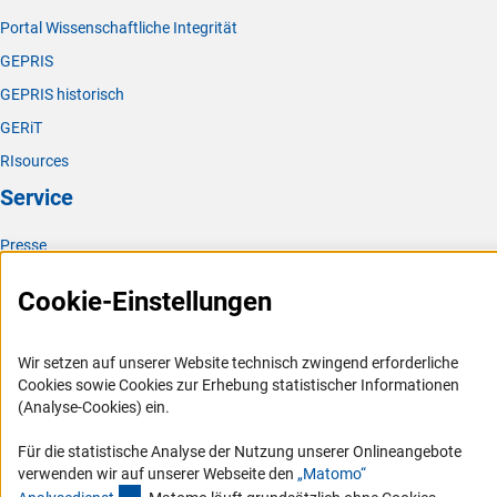
Portal Wissenschaftliche Integrität
GEPRIS
GEPRIS historisch
GERiT
RIsources
Service
Presse
FAQ
Cookie-Einstellungen
Karriere
Logo und Corporate Design
Wir setzen auf unserer Website technisch zwingend erforderliche
RSS-Feeds
Cookies sowie Cookies zur Erhebung statistischer Informationen
(Analyse-Cookies) ein.
Compliance
Vergabeverfahren
Für die statistische Analyse der Nutzung unserer Onlineangebote
verwenden wir auf unserer Webseite den
„Matomo“
Barrierefreiheit
(externer Link)