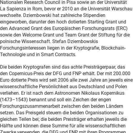
Nationalen Research Council in Pisa sowie an der Universität
La Sapienza in Rom, bevor er 2010 an die Universität Warschau
wechselte. Dziembowski hat zahlreiche Stipendien
eingeworben, darunter den hoch dotierten Starting Grant und
den Advanced Grant des Europäischen Forschungsrats (ERC)
sowie den Welcome Grant und Team Grant der Stiftung für die
polnische Wissenschaft. Stefan Dziembowskis
Forschungsinteressen liegen in der Kryptografie, Blockchain-
Technologie und in Smart Contracts.
Die beiden Kryptografen sind das achte Preisträgerpaar, das
den Copernicus-Preis der DFG und FNP erhält. Der mit 200.000
Euro dotierte Preis wird seit 2006 alle zwei Jahre an jeweils eine
wissenschaftliche Persönlichkeit aus Deutschland und Polen
verliehen. Er ist nach dem Astronomen Nikolaus Kopernikus
(1473–1543) benannt und soll ein Zeichen der engen
Forschungszusammenarbeit zwischen den beiden Ländern
setzen. Das Preisgeld steuern die beiden Organisationen zu
gleichen Teilen bei; die beiden Preisträger erhalten jeweils die
Hälfte und können diese Summe für alle wissenschaftlichen
Zwecke verwenden, die DFG und FNP mit ihren Programmen