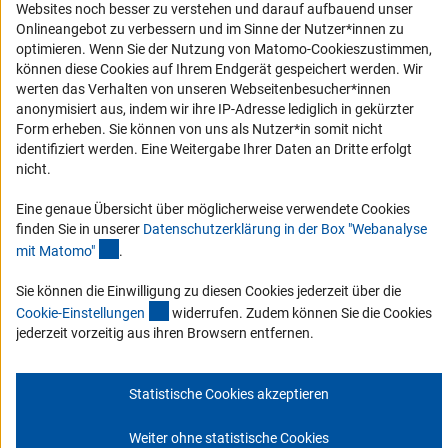
Websites noch besser zu verstehen und darauf aufbauend unser
Onlineangebot zu verbessern und im Sinne der Nutzer*innen zu
Service und Informationen für Menschen mit Behinderungen
optimieren. Wenn Sie der Nutzung von Matomo-Cookieszustimmen,
Erklärung zur Barrierefreiheit
können diese Cookies auf Ihrem Endgerät gespeichert werden. Wir
werten das Verhalten von unseren Webseitenbesucher*innen
Barriere melden
anonymisiert aus, indem wir ihre IP-Adresse lediglich in gekürzter
DFG-aktuell
Form erheben. Sie können von uns als Nutzer*in somit nicht
identifiziert werden. Eine Weitergabe Ihrer Daten an Dritte erfolgt
nicht.
Erhalten Sie Neuigkeiten aus der DFG direkt in Ihr Mailpostfach oder
schauen Sie sich die Ausgaben online an.
Eine genaue Übersicht über möglicherweise verwendete Cookies
finden Sie in unserer
Datenschutzerklärung in der Box "Webanalyse
(Anchor Link)
mit Matomo
"
.
Zum Newsletter
Sie können die Einwilligung zu diesen Cookies jederzeit über die
(interner Link)
Cookie-Einstellunge
n
widerrufen. Zudem können Sie die Cookies
jederzeit vorzeitig aus ihren Browsern entfernen.
Impressum
Datenschutz
Cookie-Einstellungen
Kontakt
Service
Statistische Cookies akzeptieren
© 2026 DFG
Weiter ohne statistische Cookies
Zum Anfang 