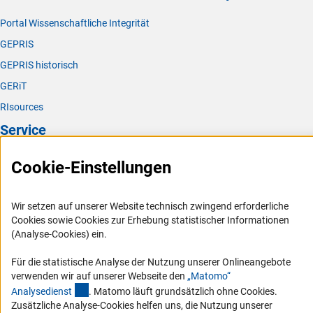
Portal Wissenschaftliche Integrität
GEPRIS
GEPRIS historisch
GERiT
RIsources
Service
Presse
Cookie-Einstellungen
FAQ
Karriere
Wir setzen auf unserer Website technisch zwingend erforderliche
Cookies sowie Cookies zur Erhebung statistischer Informationen
Logo und Corporate Design
(Analyse-Cookies) ein.
RSS-Feeds
Für die statistische Analyse der Nutzung unserer Onlineangebote
Compliance
verwenden wir auf unserer Webseite den
„Matomo“
Vergabeverfahren
(externer Link)
Analysediens
t
. Matomo läuft grundsätzlich ohne Cookies.
Zusätzliche Analyse-Cookies helfen uns, die Nutzung unserer
Barrierefreiheit