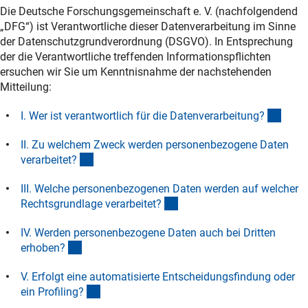
Die Deutsche Forschungsgemeinschaft e. V. (nachfolgendend
„DFG“) ist Verantwortliche dieser Datenverarbeitung im Sinne
der Datenschutzgrundverordnung (DSGVO). In Entsprechung
der die Verantwortliche treffenden Informationspflichten
ersuchen wir Sie um Kenntnisnahme der nachstehenden
Mitteilung:
(Anch
I. Wer ist verantwortlich für die Datenverarbeitung
?
II. Zu welchem Zweck werden personenbezogene Daten
(Anchor Link)
verarbeitet
?
III. Welche personenbezogenen Daten werden auf welcher
(Anchor Link)
Rechtsgrundlage verarbeitet
?
IV. Werden personenbezogene Daten auch bei Dritten
(Anchor Link)
erhoben
?
V. Erfolgt eine automatisierte Entscheidungsfindung oder
(Anchor Link)
ein Profiling
?