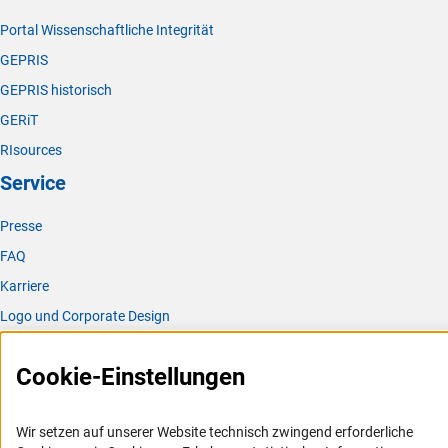
Portal Wissenschaftliche Integrität
GEPRIS
GEPRIS historisch
GERiT
RIsources
Service
Presse
FAQ
Karriere
Logo und Corporate Design
RSS-Feeds
Cookie-Einstellungen
Compliance
Vergabeverfahren
Wir setzen auf unserer Website technisch zwingend erforderliche
Barrierefreiheit