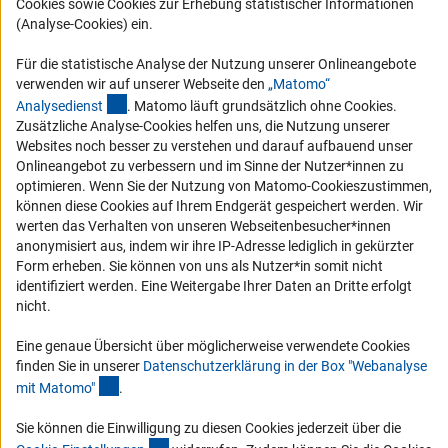
Cookies sowie Cookies zur Erhebung statistischer Informationen
(Analyse-Cookies) ein.
Service und Informationen für Menschen mit Behinderungen
Für die statistische Analyse der Nutzung unserer Onlineangebote
Erklärung zur Barrierefreiheit
verwenden wir auf unserer Webseite den
„Matomo“
Barriere melden
(externer Link)
Analysediens
t
. Matomo läuft grundsätzlich ohne Cookies.
DFG-aktuell
Zusätzliche Analyse-Cookies helfen uns, die Nutzung unserer
Websites noch besser zu verstehen und darauf aufbauend unser
Onlineangebot zu verbessern und im Sinne der Nutzer*innen zu
Erhalten Sie Neuigkeiten aus der DFG direkt in Ihr Mailpostfach oder
optimieren. Wenn Sie der Nutzung von Matomo-Cookieszustimmen,
schauen Sie sich die Ausgaben online an.
können diese Cookies auf Ihrem Endgerät gespeichert werden. Wir
werten das Verhalten von unseren Webseitenbesucher*innen
anonymisiert aus, indem wir ihre IP-Adresse lediglich in gekürzter
Zum Newsletter
Form erheben. Sie können von uns als Nutzer*in somit nicht
identifiziert werden. Eine Weitergabe Ihrer Daten an Dritte erfolgt
nicht.
Eine genaue Übersicht über möglicherweise verwendete Cookies
Impressum
Datenschutz
Cookie-Einstellungen
Kontakt
finden Sie in unserer
Datenschutzerklärung in der Box "Webanalyse
Service
(Anchor Link)
mit Matomo
"
.
© 2026 DFG
Sie können die Einwilligung zu diesen Cookies jederzeit über die
(interner Link)