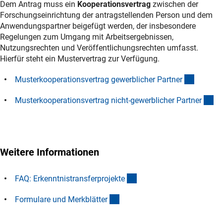
Dem Antrag muss ein
Kooperationsvertrag
zwischen der
Forschungseinrichtung der antragstellenden Person und dem
Anwendungspartner beigefügt werden, der insbesondere
Regelungen zum Umgang mit Arbeitsergebnissen,
Nutzungsrechten und Veröffentlichungsrechten umfasst.
Hierfür steht ein Mustervertrag zur Verfügung.
(interne
Musterkooperationsvertrag gewerblicher Partne
r
(i
Musterkooperationsvertrag nicht-gewerblicher Partne
r
Weitere Informationen
(interner Link)
FAQ: Erkenntnistransferprojekt
e
(interner Link)
Formulare und Merkblätte
r