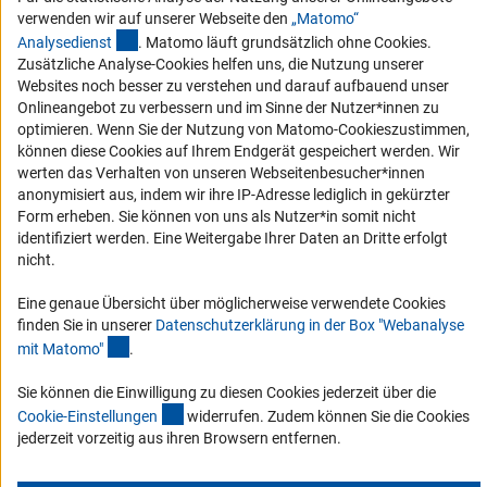
Vergabeverfahren
verwenden wir auf unserer Webseite den
„Matomo“
Barrierefreiheit
(externer Link)
Analysediens
t
. Matomo läuft grundsätzlich ohne Cookies.
Zusätzliche Analyse-Cookies helfen uns, die Nutzung unserer
Service und Informationen für Menschen mit Behinderungen
Websites noch besser zu verstehen und darauf aufbauend unser
Onlineangebot zu verbessern und im Sinne der Nutzer*innen zu
Erklärung zur Barrierefreiheit
optimieren. Wenn Sie der Nutzung von Matomo-Cookieszustimmen,
Barriere melden
können diese Cookies auf Ihrem Endgerät gespeichert werden. Wir
werten das Verhalten von unseren Webseitenbesucher*innen
DFG-aktuell
anonymisiert aus, indem wir ihre IP-Adresse lediglich in gekürzter
Form erheben. Sie können von uns als Nutzer*in somit nicht
Erhalten Sie Neuigkeiten aus der DFG direkt in Ihr Mailpostfach oder
identifiziert werden. Eine Weitergabe Ihrer Daten an Dritte erfolgt
schauen Sie sich die Ausgaben online an.
nicht.
Eine genaue Übersicht über möglicherweise verwendete Cookies
Zum Newsletter
finden Sie in unserer
Datenschutzerklärung in der Box "Webanalyse
(Anchor Link)
mit Matomo
"
.
Sie können die Einwilligung zu diesen Cookies jederzeit über die
(interner Link)
Cookie-Einstellunge
n
widerrufen. Zudem können Sie die Cookies
Impressum
Datenschutz
Cookie-Einstellungen
Kontakt
jederzeit vorzeitig aus ihren Browsern entfernen.
Service
© 2026 DFG