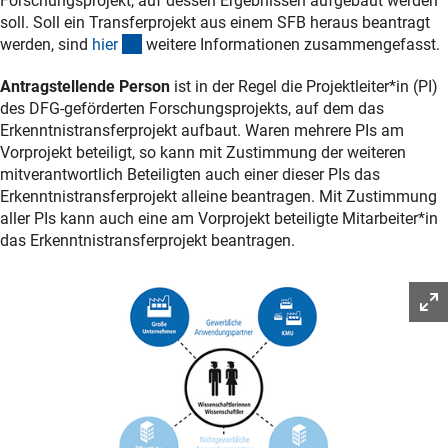
Forschungsprojekt, auf dessen Ergebnissen aufgebaut werden
soll. Soll ein Transferprojekt aus einem SFB heraus beantragt
(interner Link)
werden, sind
hie
r
weitere Informationen zusammengefasst.
Antragstellende Person
ist in der Regel die Projektleiter*in (PI)
des DFG-geförderten Forschungsprojekts, auf dem das
Erkenntnistransferprojekt aufbaut. Waren mehrere PIs am
Vorprojekt beteiligt, so kann mit Zustimmung der weiteren
mitverantwortlich Beteiligten auch einer dieser PIs das
Erkenntnistransferprojekt alleine beantragen. Mit Zustimmung
aller PIs kann auch eine am Vorprojekt beteiligte Mitarbeiter*in
das Erkenntnistransferprojekt beantragen.