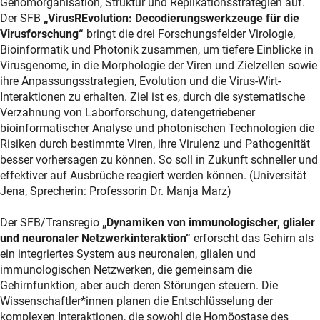
Genomorganisation, Struktur und Replikationsstrategien auf.
Der SFB
„VirusREvolution: Decodierungswerkzeuge für die
Virusforschung“
bringt die drei Forschungsfelder Virologie,
Bioinformatik und Photonik zusammen, um tiefere Einblicke in
Virusgenome, in die Morphologie der Viren und Zielzellen sowie
ihre Anpassungsstrategien, Evolution und die Virus-Wirt-
Interaktionen zu erhalten. Ziel ist es, durch die systematische
Verzahnung von Laborforschung, datengetriebener
bioinformatischer Analyse und photonischen Technologien die
Risiken durch bestimmte Viren, ihre Virulenz und Pathogenität
besser vorhersagen zu können. So soll in Zukunft schneller und
effektiver auf Ausbrüche reagiert werden können. (Universität
Jena, Sprecherin: Professorin Dr. Manja Marz)
Der SFB/Transregio
„Dynamiken von immunologischer, glialer
und neuronaler Netzwerkinteraktion“
erforscht das Gehirn als
ein integriertes System aus neuronalen, glialen und
immunologischen Netzwerken, die gemeinsam die
Gehirnfunktion, aber auch deren Störungen steuern. Die
Wissenschaftler*innen planen die Entschlüsselung der
komplexen Interaktionen, die sowohl die Homöostase des