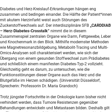
Diabetes und Herz-Kreislauf-Erkrankungen hängen eng
zusammen und bedingen einander. Die Hälfte der Patient*innen
mit akutem Herzinfarkt weist auch Störungen des
Zuckerstoffwechsels auf. Der interdisziplinäre SFB
„CARDDIAB
– Herz-Diabetes-Crosstalk“
nimmt die in diesem
Zusammenspiel zentralen Organe wie Darm, Fettgewebe, Leber
und Knochenmark in den Blick. Mithilfe modernster Methoden
wie Magnetresonanzbildgebung, Metabolit-Tracing und Multi-
Omics-Analysen soll charakterisiert werden, wie sich der
Übergang von einem gesunden Stoffwechsel zum Prädiabetes
und schließlich einem manifesten Diabetes-Typ-2 vollzieht.
Gleichzeitig geht es darum, zu untersuchen, wie die
Funktionsstörungen dieser Organe auch das Herz und die
Blutgefäße im Herzen schädigen. (Universität Düsseldorf,
Sprecherin: Professorin Dr. Maria Grandoch)
Trotz jüngster Fortschritte in der Onkologie kann bisher nicht
verhindert werden, dass Tumore Resistenzen gegenüber
Behandlungen entwickeln und Metastasen bilden. Deshalb gilt