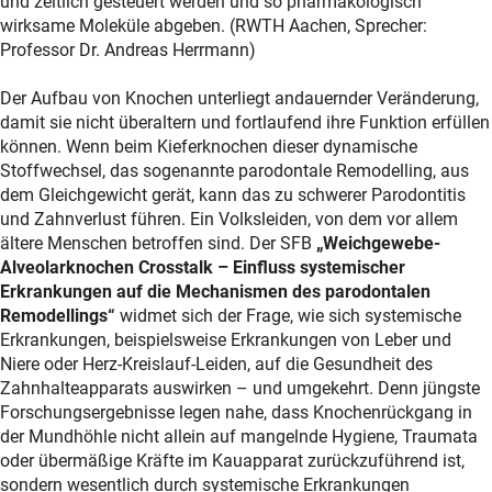
und zeitlich gesteuert werden und so pharmakologisch
wirksame Moleküle abgeben. (RWTH Aachen, Sprecher:
Professor Dr. Andreas Herrmann)
Der Aufbau von Knochen unterliegt andauernder Veränderung,
damit sie nicht überaltern und fortlaufend ihre Funktion erfüllen
können. Wenn beim Kieferknochen dieser dynamische
Stoffwechsel, das sogenannte parodontale Remodelling, aus
dem Gleichgewicht gerät, kann das zu schwerer Parodontitis
und Zahnverlust führen. Ein Volksleiden, von dem vor allem
ältere Menschen betroffen sind. Der SFB
„Weichgewebe-
Alveolarknochen Crosstalk – Einfluss systemischer
Erkrankungen auf die Mechanismen des parodontalen
Remodellings“
widmet sich der Frage, wie sich systemische
Erkrankungen, beispielsweise Erkrankungen von Leber und
Niere oder Herz-Kreislauf-Leiden, auf die Gesundheit des
Zahnhalteapparats auswirken – und umgekehrt. Denn jüngste
Forschungsergebnisse legen nahe, dass Knochenrückgang in
der Mundhöhle nicht allein auf mangelnde Hygiene, Traumata
oder übermäßige Kräfte im Kauapparat zurückzuführend ist,
sondern wesentlich durch systemische Erkrankungen