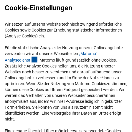
Cookie-Einstellungen
Barrierefreiheit
Service und Informationen für Menschen mit Behinderungen
Wir setzen auf unserer Website technisch zwingend erforderliche
Erklärung zur Barrierefreiheit
Cookies sowie Cookies zur Erhebung statistischer Informationen
(Analyse-Cookies) ein.
Barriere melden
DFG-aktuell
Für die statistische Analyse der Nutzung unserer Onlineangebote
verwenden wir auf unserer Webseite den
„Matomo“
(externer Link)
Analysediens
t
. Matomo läuft grundsätzlich ohne Cookies.
Erhalten Sie Neuigkeiten aus der DFG direkt in Ihr Mailpostfach oder
Zusätzliche Analyse-Cookies helfen uns, die Nutzung unserer
schauen Sie sich die Ausgaben online an.
Websites noch besser zu verstehen und darauf aufbauend unser
Onlineangebot zu verbessern und im Sinne der Nutzer*innen zu
optimieren. Wenn Sie der Nutzung von Matomo-Cookieszustimmen,
Zum Newsletter
können diese Cookies auf Ihrem Endgerät gespeichert werden. Wir
werten das Verhalten von unseren Webseitenbesucher*innen
anonymisiert aus, indem wir ihre IP-Adresse lediglich in gekürzter
Form erheben. Sie können von uns als Nutzer*in somit nicht
identifiziert werden. Eine Weitergabe Ihrer Daten an Dritte erfolgt
Impressum
Datenschutz
Cookie-Einstellungen
Kontakt
nicht.
Service
© 2026 DFG
Eine genaue Übersicht über möglicherweise verwendete Cookies