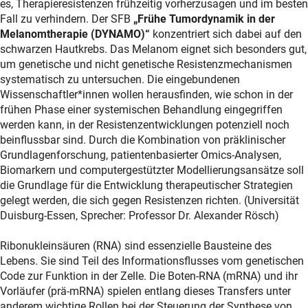
es, Therapieresistenzen frühzeitig vorherzusagen und im besten
Fall zu verhindern. Der SFB
„Frühe Tumordynamik in der
Melanomtherapie (DYNAMO)“
konzentriert sich dabei auf den
schwarzen Hautkrebs. Das Melanom eignet sich besonders gut,
um genetische und nicht genetische Resistenzmechanismen
systematisch zu untersuchen. Die eingebundenen
Wissenschaftler*innen wollen herausfinden, wie schon in der
frühen Phase einer systemischen Behandlung eingegriffen
werden kann, in der Resistenzentwicklungen potenziell noch
beinflussbar sind. Durch die Kombination von präklinischer
Grundlagenforschung, patientenbasierter Omics-Analysen,
Biomarkern und computergestützter Modellierungsansätze soll
die Grundlage für die Entwicklung therapeutischer Strategien
gelegt werden, die sich gegen Resistenzen richten. (Universität
Duisburg-Essen, Sprecher: Professor Dr. Alexander Rösch)
Ribonukleinsäuren (RNA) sind essenzielle Bausteine des
Lebens. Sie sind Teil des Informationsflusses vom genetischen
Code zur Funktion in der Zelle. Die Boten-RNA (mRNA) und ihr
Vorläufer (prä-mRNA) spielen entlang dieses Transfers unter
anderem wichtige Rollen bei der Steuerung der Synthese von