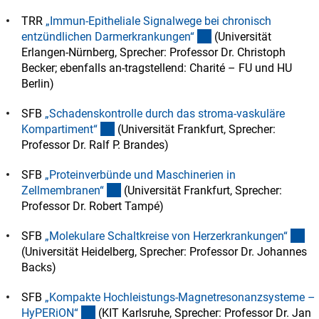
TRR
„Immun-Epitheliale Signalwege bei chronisch
(externer Link)
entzündlichen Darmerkrankungen
“
(Universität
Erlangen-Nürnberg, Sprecher: Professor Dr. Christoph
Becker; ebenfalls an-tragstellend: Charité – FU und HU
Berlin)
SFB
„Schadenskontrolle durch das stroma-vaskuläre
(externer Link)
Kompartiment
“
(Universität Frankfurt, Sprecher:
Professor Dr. Ralf P. Brandes)
SFB
„Proteinverbünde und Maschinerien in
(externer Link)
Zellmembranen
“
(Universität Frankfurt, Sprecher:
Professor Dr. Robert Tampé)
(ex
SFB
„Molekulare Schaltkreise von Herzerkrankungen
“
(Universität Heidelberg, Sprecher: Professor Dr. Johannes
Backs)
SFB
„Kompakte Hochleistungs-Magnetresonanzsysteme –
(externer Link)
HyPERiON
“
(KIT Karlsruhe, Sprecher: Professor Dr. Jan