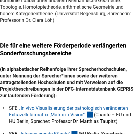
kombiniert dabei unter anderem Riemannsche Geometrie,
Topologie, Homotopietheorie, arithmetische Geometrie und
höhere Kategorientheorie. (Universität Regensburg, Sprecherin:
Professorin Dr. Clara Löh)
Die für eine weitere Förderperiode verlängerten
Sonderforschungsbereiche
(in alphabetischer Reihenfolge ihrer Sprecherhochschulen,
unter Nennung der Sprecher*innen sowie der weiteren
antragstellenden Hochschulen und mit Verweisen auf die
Projektbeschreibungen in der DFG-Internetdatenbank GEPRIS
zur laufenden Förderung):
SFB
„In vivo Visualisierung der pathologisch veränderten
(externer Link)
Extrazellulärmatrix ‚Matrix in Vision‘
“
(Charité – FU und
HU Berlin, Sprecher: Professor Dr. Matthias Taupitz)
(externer Link)
SFB
„Intervenierende Künste
“
(FU Berlin, Sprecherin: