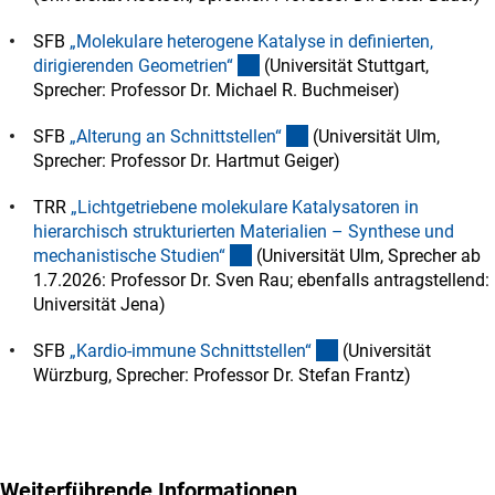
SFB
„Molekulare heterogene Katalyse in definierten,
(externer Link)
dirigierenden Geometrien
“
(Universität Stuttgart,
Sprecher: Professor Dr. Michael R. Buchmeiser)
(externer Link)
SFB
„Alterung an Schnittstellen
“
(Universität Ulm,
Sprecher: Professor Dr. Hartmut Geiger)
TRR
„Lichtgetriebene molekulare Katalysatoren in
hierarchisch strukturierten Materialien – Synthese und
(externer Link)
mechanistische Studien
“
(Universität Ulm, Sprecher ab
1.7.2026: Professor Dr. Sven Rau; ebenfalls antragstellend:
Universität Jena)
(externer Link)
SFB
„Kardio-immune Schnittstellen
“
(Universität
Würzburg, Sprecher: Professor Dr. Stefan Frantz)
Weiterführende Informationen