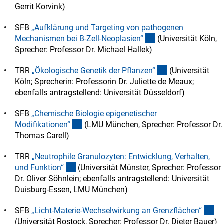
Gerrit Korvink)
SFB
„Aufklärung und Targeting von pathogenen
(externer Link)
Mechanismen bei B-Zell-Neoplasien
“
(Universität Köln,
Sprecher: Professor Dr. Michael Hallek)
(externer Link)
TRR
„Ökologische Genetik der Pflanzen
“
(Universität
Köln; Sprecherin: Professorin Dr. Juliette de Meaux;
ebenfalls antragstellend: Universität Düsseldorf)
SFB
„Chemische Biologie epigenetischer
(externer Link)
Modifikationen
“
(LMU München, Sprecher: Professor Dr.
Thomas Carell)
TRR
„Neutrophile Granulozyten: Entwicklung, Verhalten,
(externer Link)
und Funktion
“
(Universität Münster, Sprecher: Professor
Dr. Oliver Söhnlein; ebenfalls antragstellend: Universität
Duisburg-Essen, LMU München)
(ex
SFB
„Licht-Materie-Wechselwirkung an Grenzflächen
“
(Universität Rostock, Sprecher: Professor Dr. Dieter Bauer)