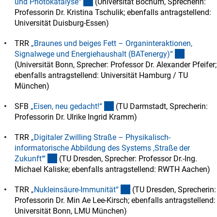
(externer Link)
und Photokatalyse
“
(Universität Bochum, Sprecherin:
Professorin Dr. Kristina Tschulik; ebenfalls antragstellend:
Universität Duisburg-Essen)
TRR
„Braunes und beiges Fett – Organinteraktionen,
(externer 
Signalwege und Energiehaushalt (BATenergy)
“
(Universität Bonn, Sprecher: Professor Dr. Alexander Pfeifer;
ebenfalls antragstellend: Universität Hamburg / TU
München)
(externer Link)
SFB
„Eisen, neu gedacht!
“
(TU Darmstadt, Sprecherin:
Professorin Dr. Ulrike Ingrid Kramm)
TRR
„Digitaler Zwilling Straße – Physikalisch-
informatorische Abbildung des Systems ‚Straße der
(externer Link)
Zukunft‘
“
(TU Dresden, Sprecher: Professor Dr.-Ing.
Michael Kaliske; ebenfalls antragstellend: RWTH Aachen)
(externer Link)
TRR
„Nukleinsäure-Immunität
“
(TU Dresden, Sprecherin:
Professorin Dr. Min Ae Lee-Kirsch; ebenfalls antragstellend:
Universität Bonn, LMU München)