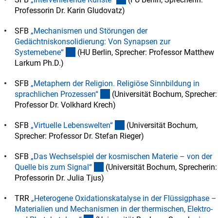
Professorin Dr. Karin Gludovatz)
SFB
„Mechanismen und Störungen der
Gedächtniskonsolidierung: Von Synapsen zur
(externer Link)
Systemebene
“
(HU Berlin, Sprecher: Professor
Matthew
Larkum Ph.D.
)
SFB
„Metaphern der Religion. Religiöse Sinnbildung in
(externer Link)
sprachlichen Prozessen
“
(Universität Bochum, Sprecher:
Professor Dr. Volkhard Krech)
(externer Link)
SFB
„Virtuelle Lebenswelten
“
(Universität Bochum,
Sprecher: Professor Dr. Stefan Rieger)
SFB
„Das Wechselspiel der kosmischen Materie – von der
(externer Link)
Quelle bis zum Signal
“
(Universität Bochum, Sprecherin:
Professorin Dr. Julia Tjus)
TRR
„Heterogene Oxidationskatalyse in der Flüssigphase –
Materialien und Mechanismen in der thermischen, Elektro-