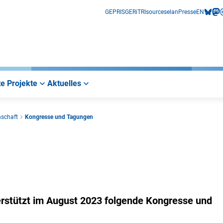
GEPRIS
GERiT
RIsources
elan
Presse
EN
bluesk
mas
i
e Projekte
Aktuelles
nschaft
Kongresse und Tagungen
rstützt im August 2023 folgende Kongresse und