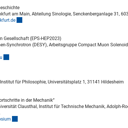
geschichte
ankfurt am Main, Abteilung Sinologie, Senckenberganlage 31, 60
(externer Link)
kfurt.d
e
en Gesellschaft (EPS-HEP2023)
ronen-Synchrotron (DESY), Arbeitsgruppe Compact Muon Solenoid
(externer Link)
u
 Institut für Philosophie, Universitätsplatz 1, 31141 Hildesheim
rtschritte in der Mechanik“
iversität Clausthal, Institut für Technische Mechanik, Adolph-R
,
(externer Link)
osiu
m