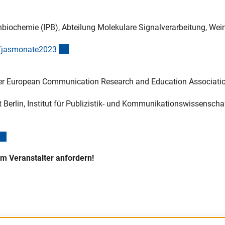
zenbiochemie (IPB), Abteilung Molekulare Signalverarbeitung, Wei
(externer Link)
m/jasmonate202
3
der European Communication Research and Education Associati
t Berlin, Institut für Publizistik- und Kommunikationswissenschaf
(externer Link)
em Veranstalter anfordern!