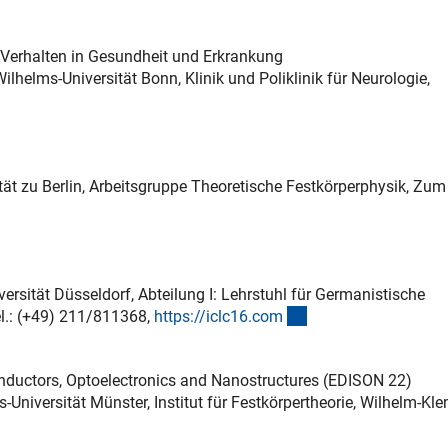
 Verhalten in Gesundheit und Erkrankung
ilhelms-Universität Bonn, Klinik und Poliklinik für Neurologie,
ität zu Berlin, Arbeitsgruppe Theoretische Festkörperphysik, Zum
ersität Düsseldorf, Abteilung I: Lehrstuhl für Germanistische
(externer Link)
el.: (+49) 211/811368,
https://iclc16.co
m
nductors, Optoelectronics and Nanostructures (EDISON 22)
-Universität Münster, Institut für Festkörpertheorie, Wilhelm-Kl
externer Link)