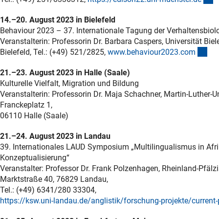
14.–20. August 2023 in Bielefeld
Behaviour 2023 – 37. Internationale Tagung der Verhaltensbiol
Veranstalterin: Professorin Dr. Barbara Caspers, Universität Bi
(ex
Bielefeld, Tel.: (+49) 521/2825,
www.behaviour2023.co
m
21.–23. August 2023 in Halle (Saale)
Kulturelle Vielfalt, Migration und Bildung
Veranstalterin: Professorin Dr. Maja Schachner, Martin-Luther-U
Franckeplatz 1,
06110 Halle (Saale)
21.–24. August 2023 in Landau
39. Internationales LAUD Symposium „Multilingualismus in Afri
Konzeptualisierung“
Veranstalter: Professor Dr. Frank Polzenhagen, Rheinland-Pfälzi
Marktstraße 40, 76829 Landau,
Tel.: (+49) 6341/280 33304,
https://ksw.uni-landau.de/anglistik/forschung-projekte/current