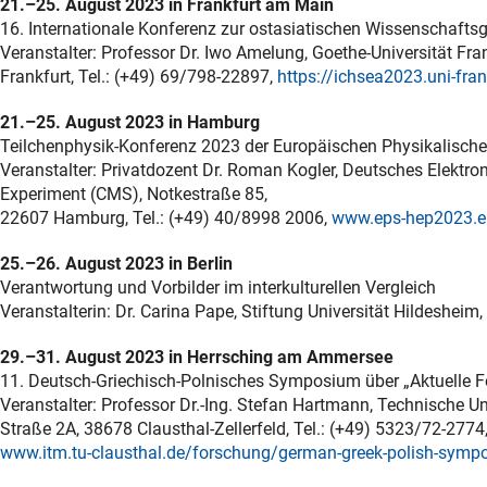
21.–25. August 2023 in Frankfurt am Main
16. Internationale Konferenz zur ostasiatischen Wissenschafts
Veranstalter: Professor Dr. Iwo Amelung, Goethe-Universität Fr
Frankfurt, Tel.: (+49) 69/798-22897,
https://ichsea2023.uni-fran
21.–25. August 2023 in Hamburg
Teilchenphysik-Konferenz 2023 der Europäischen Physikalisch
Veranstalter: Privatdozent Dr. Roman Kogler, Deutsches Elekt
Experiment (CMS), Notkestraße 85,
22607 Hamburg, Tel.: (+49) 40/8998 2006,
www.eps-hep2023.e
25.–26. August 2023 in Berlin
Verantwortung und Vorbilder im interkulturellen Vergleich
Veranstalterin: Dr. Carina Pape, Stiftung Universität Hildesheim,
29.–31. August 2023 in Herrsching am Ammersee
11. Deutsch-Griechisch-Polnisches Symposium über „Aktuelle Fo
Veranstalter: Professor Dr.-Ing. Stefan Hartmann, Technische Un
Straße 2A, 38678 Clausthal-Zellerfeld, Tel.: (+49) 5323/72-2774
www.itm.tu-clausthal.de/forschung/german-greek-polish-symp