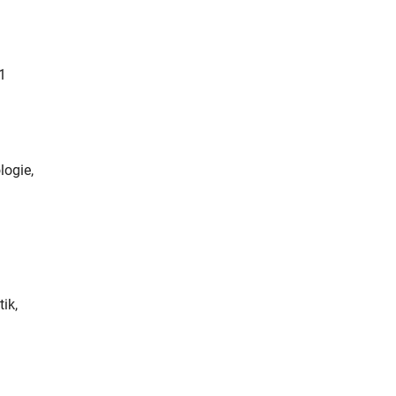
1
logie,
ik,