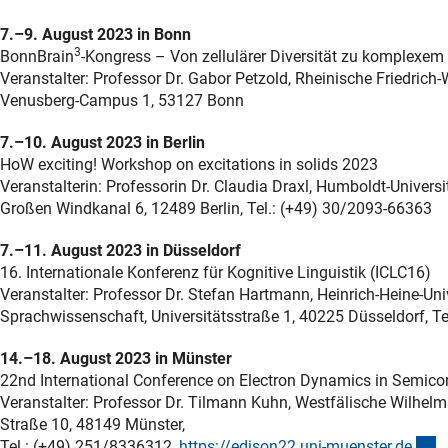
7.–9. August 2023 in Bonn
3
BonnBrain
-Kongress – Von zellulärer Diversität zu komplexem
Veranstalter: Professor Dr. Gabor Petzold, Rheinische Friedrich-W
Venusberg-Campus 1, 53127 Bonn
7.–10. August 2023 in Berlin
HoW exciting! Workshop on excitations in solids 2023
Veranstalterin: Professorin Dr. Claudia Draxl, Humboldt-Univers
Großen Windkanal 6, 12489 Berlin, Tel.: (+49) 30/2093-66363
7.–11. August 2023 in Düsseldorf
16. Internationale Konferenz für Kognitive Linguistik (ICLC16)
Veranstalter: Professor Dr. Stefan Hartmann, Heinrich-Heine-Univ
Sprachwissenschaft, Universitätsstraße 1, 40225 Düsseldorf, T
14.–18. August 2023 in Münster
22nd International Conference on Electron Dynamics in Semico
Veranstalter: Professor Dr. Tilmann Kuhn, Westfälische Wilhelms
Straße 10, 48149 Münster,
(
Tel.: (+49) 251/8336312,
https://edison22.uni-muenster.d
e