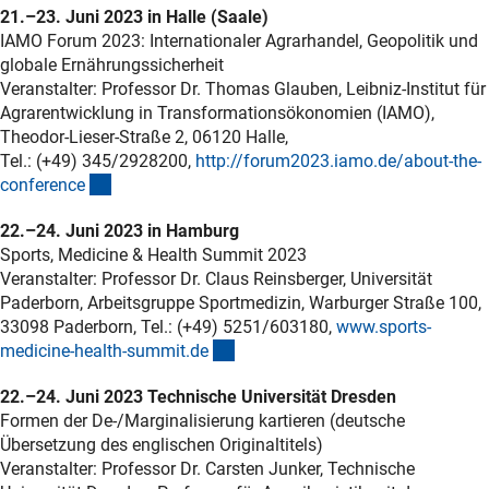
21.–23. Juni 2023 in Halle (Saale)
IAMO Forum 2023: Internationaler Agrarhandel, Geopolitik und
globale Ernährungssicherheit
Veranstalter: Professor Dr. Thomas Glauben, Leibniz-Institut für
Agrarentwicklung in Transformationsökonomien (IAMO),
Theodor-Lieser-Straße 2, 06120 Halle,
Tel.: (+49) 345/2928200,
http://forum2023.iamo.de/about-the-
(externer Link)
conferenc
e
22.–24. Juni 2023 in Hamburg
Sports, Medicine & Health Summit 2023
Veranstalter: Professor Dr. Claus Reinsberger, Universität
Paderborn, Arbeitsgruppe Sportmedizin, Warburger Straße 100,
33098 Paderborn, Tel.: (+49) 5251/603180,
www.sports-
(externer Link)
medicine-health-summit.d
e
22.–24. Juni 2023 Technische Universität Dresden
Formen der De-/Marginalisierung kartieren (deutsche
Übersetzung des englischen Originaltitels)
Veranstalter: Professor Dr. Carsten Junker, Technische