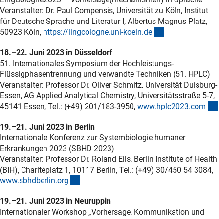
Veranstalter: Dr. Paul Compensis, Universität zu Köln, Institut
für Deutsche Sprache und Literatur I, Albertus-Magnus-Platz,
(externer Link)
50923 Köln,
https://lingcologne.uni-koeln.d
e
18.–22. Juni 2023 in Düsseldorf
51. Internationales Symposium der Hochleistungs-
Flüssigphasentrennung und verwandte Techniken (51. HPLC)
Veranstalter: Professor Dr. Oliver Schmitz, Universität Duisburg-
Essen, AG Applied Analytical Chemistry, Universitätsstraße 5-7,
45141 Essen, Tel.: (+49) 201/183-3950,
www.hplc2023.co
m
19.–21. Juni 2023 in Berlin
Internationale Konferenz zur Systembiologie humaner
Erkrankungen 2023 (SBHD 2023)
Veranstalter: Professor Dr. Roland Eils, Berlin Institute of Health
(BIH), Charitéplatz 1, 10117 Berlin, Tel.: (+49) 30/450 54 3084,
(externer Link)
www.sbhdberlin.or
g
19.–21. Juni 2023 in Neuruppin
Internationaler Workshop „Vorhersage, Kommunikation und