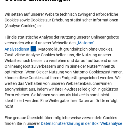
RSS-Feeds
Compliance
Wir setzen auf unserer Website technisch zwingend erforderliche
Vergabeverfahren
Cookies sowie Cookies zur Erhebung statistischer Informationen
Barrierefreiheit
(Analyse-Cookies) ein.
Für die statistische Analyse der Nutzung unserer Onlineangebote
Service und Informationen für Menschen mit Behinderungen
verwenden wir auf unserer Webseite den
„Matomo“
Erklärung zur Barrierefreiheit
(externer Link)
Analysediens
t
. Matomo läuft grundsätzlich ohne Cookies.
Zusätzliche Analyse-Cookies helfen uns, die Nutzung unserer
Barriere melden
Websites noch besser zu verstehen und darauf aufbauend unser
DFG-aktuell
Onlineangebot zu verbessern und im Sinne der Nutzer*innen zu
optimieren. Wenn Sie der Nutzung von Matomo-Cookieszustimmen,
können diese Cookies auf Ihrem Endgerät gespeichert werden. Wir
Erhalten Sie Neuigkeiten aus der DFG direkt in Ihr Mailpostfach oder
werten das Verhalten von unseren Webseitenbesucher*innen
schauen Sie sich die Ausgaben online an.
anonymisiert aus, indem wir ihre IP-Adresse lediglich in gekürzter
Form erheben. Sie können von uns als Nutzer*in somit nicht
identifiziert werden. Eine Weitergabe Ihrer Daten an Dritte erfolgt
Zum Newsletter
nicht.
Eine genaue Übersicht über möglicherweise verwendete Cookies
finden Sie in unserer
Datenschutzerklärung in der Box "Webanalyse