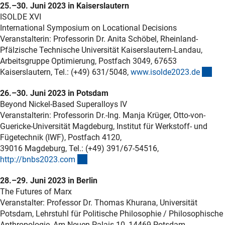
25.–30. Juni 2023 in Kaiserslautern
ISOLDE XVI
International Symposium on Locational Decisions
Veranstalterin: Professorin Dr. Anita Schöbel, Rheinland-
Pfälzische Technische Universität Kaiserslautern-Landau,
Arbeitsgruppe Optimierung, Postfach 3049, 67653
(ext
Kaiserslautern, Tel.: (+49) 631/5048,
www.isolde2023.d
e
26.–30. Juni 2023 in Potsdam
Beyond Nickel-Based Superalloys IV
Veranstalterin: Professorin Dr.-Ing. Manja Krüger, Otto-von-
Guericke-Universität Magdeburg, Institut für Werkstoff- und
Fügetechnik (IWF), Postfach 4120,
39016 Magdeburg, Tel.: (+49) 391/67-54516,
(externer Link)
http://bnbs2023.co
m
28.–29. Juni 2023 in Berlin
The Futures of Marx
Veranstalter: Professor Dr. Thomas Khurana, Universität
Potsdam, Lehrstuhl für Politische Philosophie / Philosophische
Anthropologie, Am Neuen Palais 10, 14469 Potsdam,