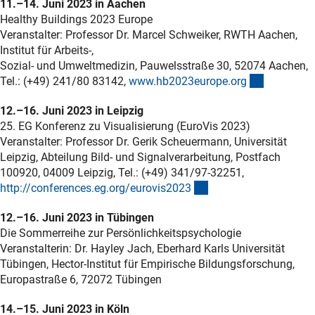
11.–14. Juni 2023 in Aachen
Healthy Buildings 2023 Europe
Veranstalter: Professor Dr. Marcel Schweiker, RWTH Aachen,
Institut für Arbeits-,
Sozial- und Umweltmedizin, Pauwelsstraße 30, 52074 Aachen,
(externer 
Tel.: (+49) 241/80 83142,
www.hb2023europe.or
g
12.–16. Juni 2023 in Leipzig
25. EG Konferenz zu Visualisierung (EuroVis 2023)
Veranstalter: Professor Dr. Gerik Scheuermann, Universität
Leipzig, Abteilung Bild- und Signalverarbeitung, Postfach
100920, 04009 Leipzig, Tel.: (+49) 341/97-32251,
(externer Link)
http://conferences.eg.org/eurovis202
3
12.–16. Juni 2023 in Tübingen
Die Sommerreihe zur Persönlichkeitspsychologie
Veranstalterin: Dr. Hayley Jach, Eberhard Karls Universität
Tübingen, Hector-Institut für Empirische Bildungsforschung,
Europastraße 6, 72072 Tübingen
14.–15. Juni 2023 in Köln