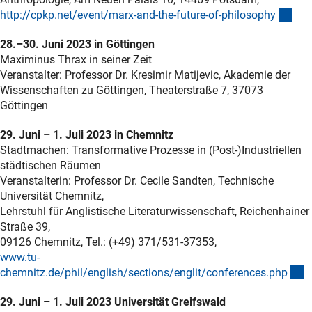
(ext
http://cpkp.net/event/marx-and-the-future-of-philosoph
y
28.–30. Juni 2023 in Göttingen
Maximinus Thrax in seiner Zeit
Veranstalter: Professor Dr. Kresimir Matijevic, Akademie der
Wissenschaften zu Göttingen, Theaterstraße 7, 37073
Göttingen
29. Juni – 1. Juli 2023 in Chemnitz
Stadtmachen: Transformative Prozesse in (Post-)Industriellen
städtischen Räumen
Veranstalterin: Professor Dr. Cecile Sandten, Technische
Universität Chemnitz,
Lehrstuhl für Anglistische Literaturwissenschaft, Reichenhainer
Straße 39,
09126 Chemnitz, Tel.: (+49) 371/531-37353,
www.tu-
(
chemnitz.de/phil/english/sections/englit/conferences.ph
p
29. Juni – 1. Juli 2023 Universität Greifswald