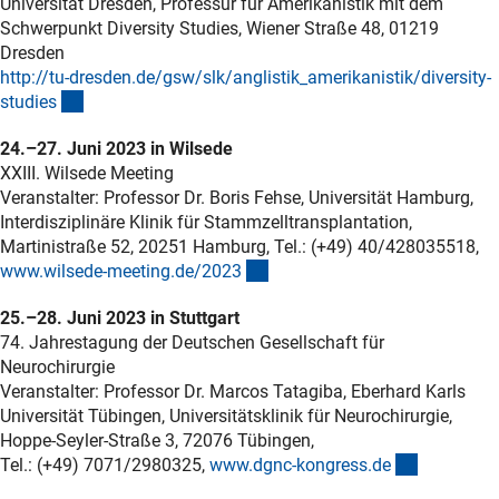
Universität Dresden, Professur für Amerikanistik mit dem
Schwerpunkt Diversity Studies, Wiener Straße 48, 01219
Dresden
http://tu-dresden.de/gsw/slk/anglistik_amerikanistik/diversity-
(externer Link)
studie
s
24.–27. Juni 2023 in Wilsede
XXIII. Wilsede Meeting
Veranstalter: Professor Dr. Boris Fehse, Universität Hamburg,
Interdisziplinäre Klinik für Stammzelltransplantation,
Martinistraße 52, 20251 Hamburg, Tel.: (+49) 40/428035518,
(externer Link)
www.wilsede-meeting.de/202
3
25.–28. Juni 2023 in Stuttgart
74. Jahrestagung der Deutschen Gesellschaft für
Neurochirurgie
Veranstalter: Professor Dr. Marcos Tatagiba, Eberhard Karls
Universität Tübingen, Universitätsklinik für Neurochirurgie,
Hoppe-Seyler-Straße 3, 72076 Tübingen,
(externer 
Tel.: (+49) 7071/2980325,
www.dgnc-kongress.d
e