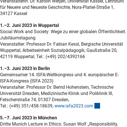
Veranstalterin: Dr. Karolin Wetjen, Universität Kassel, Lehrstuhl
für Neuere und Neueste Geschichte, Nora-Platiel-Straße 1,
34127 Kassel
1.–2. Juni 2023 in Wuppertal
Social Work and Society: Wege zu einer globalen Öffentlichkeit.
Jubiläumstagung
Veranstalter: Professor Dr. Fabian Kessl, Bergische Universität
Wuppertal, Arbeitseinheit Sozialpädagogik, Gaußstraße 20,
42119 Wuppertal, Tel.: (+49) 202/4392166
1.–3. Juni 2023 in Berlin
Gemeinsamer 14. ISFA-Weltkongress und 4. europäischer E-
ISFA-Kongress (ISFA 2023)
Veranstalter: Professor Dr. Bernd Hohenstein, Technische
Universität Dresden, Medizinische Klinik und Poliklinik III,
Fetscherstraße 74, 01307 Dresden,
(externer Link
Tel.: (+49) 351/458-18639,
www.isfa2023.co
m
5.–7. Juni 2023 in München
Dritte Munich Lecture in Ethics: Susan Wolf „Responsibility,