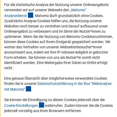
Vergabeverfahren
Für die statistische Analyse der Nutzung unserer Onlineangebote
verwenden wir auf unserer Webseite den
„Matomo“
Barrierefreiheit
(externer Link)
Analysediens
t
. Matomo läuft grundsätzlich ohne Cookies.
Zusätzliche Analyse-Cookies helfen uns, die Nutzung unserer
Service und Informationen für Menschen mit Behinderungen
Websites noch besser zu verstehen und darauf aufbauend unser
Erklärung zur Barrierefreiheit
Onlineangebot zu verbessern und im Sinne der Nutzer*innen zu
optimieren. Wenn Sie der Nutzung von Matomo-Cookieszustimmen,
Barriere melden
können diese Cookies auf Ihrem Endgerät gespeichert werden. Wir
DFG-aktuell
werten das Verhalten von unseren Webseitenbesucher*innen
anonymisiert aus, indem wir ihre IP-Adresse lediglich in gekürzter
Form erheben. Sie können von uns als Nutzer*in somit nicht
Erhalten Sie Neuigkeiten aus der DFG direkt in Ihr Mailpostfach oder
identifiziert werden. Eine Weitergabe Ihrer Daten an Dritte erfolgt
schauen Sie sich die Ausgaben online an.
nicht.
Eine genaue Übersicht über möglicherweise verwendete Cookies
Zum Newsletter
finden Sie in unserer
Datenschutzerklärung in der Box "Webanalyse
(Anchor Link)
mit Matomo
"
.
Sie können die Einwilligung zu diesen Cookies jederzeit über die
(interner Link)
Cookie-Einstellunge
n
widerrufen. Zudem können Sie die Cookies
Impressum
Datenschutz
Cookie-Einstellungen
Kontakt
jederzeit vorzeitig aus ihren Browsern entfernen.
Service