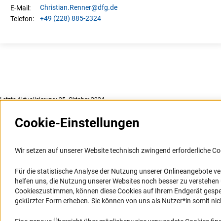
Christian.
Renner
@dfg.de
E-Mail:
+49 (228) 885-2324
Telefon:
Letzte Aktualisierung: 25. Oktober 2024
Cookie-Einstellungen
Weitere Websites und
Service
Informationssysteme
Wir setzen auf unserer Website technisch zwingend erforderliche Co
Presse
Portal Wissenschaftliche Integrität
Für die statistische Analyse der Nutzung unserer Onlineangebote v
FAQ
helfen uns, die Nutzung unserer Websites noch besser zu verstehe
GEPRIS
Karriere
Cookieszustimmen, können diese Cookies auf Ihrem Endgerät gespeic
GEPRIS historisch
Logo und Corporate Design
gekürzter Form erheben. Sie können von uns als Nutzer*in somit nicht 
GERiT
RSS-Feeds