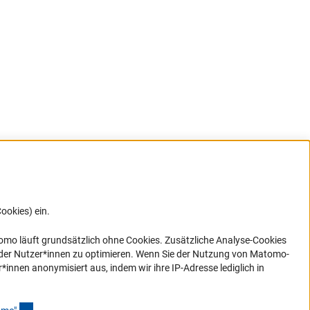
ookies) ein.
G direkt
e sich
ner Link)
omo läuft grundsätzlich ohne Cookies. Zusätzliche Analyse-Cookies
 der Nutzer*innen zu optimieren. Wenn Sie der Nutzung von Matomo-
nen anonymisiert aus, indem wir ihre IP-Adresse lediglich in
(Anchor Link)