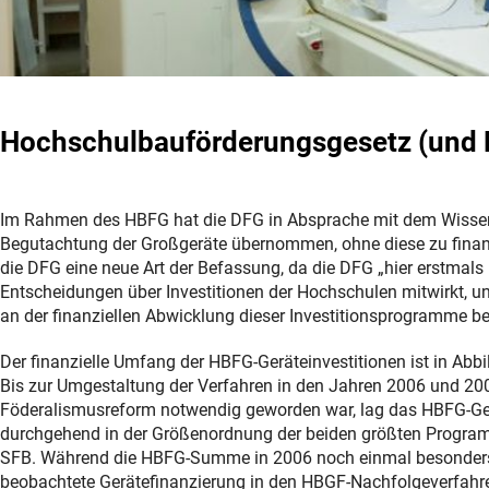
Hochschulbauförderungsgesetz (und 
Im Rahmen des HBFG hat die DFG in Absprache mit dem Wissen
Begutachtung der Großgeräte übernommen, ohne diese zu finanz
die DFG eine neue Art der Befassung, da die DFG „hier erstmal
Entscheidungen über Investitionen der Hochschulen mitwirkt, u
an der finanziellen Abwicklung dieser Investitionsprogramme bete
Der finanzielle Umfang der HBFG-Geräteinvestitionen ist in Abbil
Bis zur Umgestaltung der Verfahren in den Jahren 2006 und 200
Föderalismusreform notwendig geworden war, lag das HBFG-G
durchgehend in der Größenordnung der beiden größten Progra
SFB. Während die HBFG-Summe in 2006 noch einmal besonders 
beobachtete Gerätefinanzierung in den HBGF-Nachfolgeverfahre