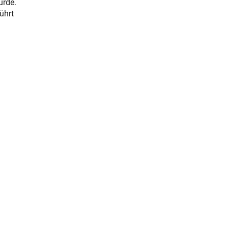
urde.
ührt