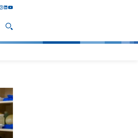
y
todon
nstagram
linkedIn
youtube
Suche öffnen