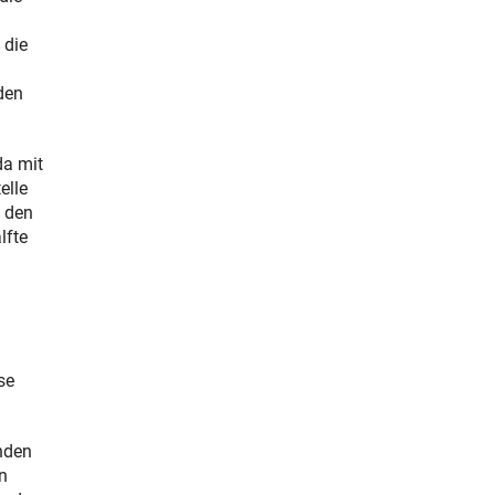
 die
den
da mit
elle
d den
lfte
se
nden
n