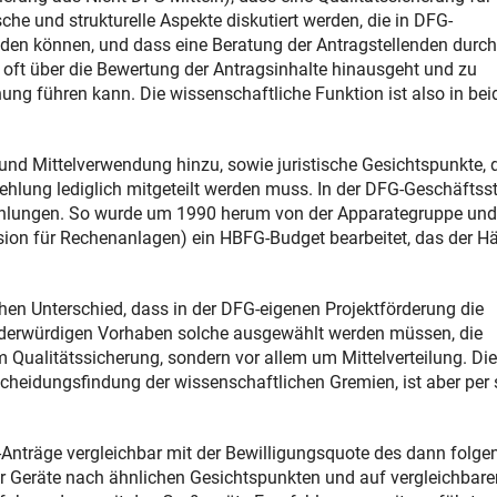
che und strukturelle Aspekte diskutiert werden, die in DFG-
 können, und dass eine Beratung der Antragstellenden durch
oft über die Bewertung der Antragsinhalte hinausgeht und zu
ng führen kann. Die wissenschaftliche Funktion ist also in bei
nd Mittelverwendung hinzu, sowie juristische Gesichtspunkte, 
ehlung lediglich mitgeteilt werden muss. In der DFG-Geschäftsst
pfehlungen. So wurde um 1990 herum von der Apparategruppe un
n für Rechenanlagen) ein HBFG-Budget bearbeitet, das der Hä
hen Unterschied, dass in der DFG-eigenen Projektförderung die
l förderwürdigen Vorhaben solche ausgewählt werden müssen, die
m Qualitätssicherung, sondern vor allem um Mittelverteilung. Die
tscheidungsfindung der wissenschaftlichen Gremien, ist aber per 
-Anträge vergleichbar mit der Bewilligungsquote des dann folge
r Geräte nach ähnlichen Gesichtspunkten und auf vergleichbare