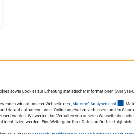
Barrierefreiheit
DFG-aktuell
okies sowie Cookies zur Erhebung statistischer Informationen (Analyse-C
Service und Informationen für Menschen
Erhalten Sie Neuigkeiten aus der DF
mit Behinderungen
in Ihr Mailpostfach oder schauen Si
(exter
erwenden wir auf unserer Webseite den
„Matomo“ Analysediens
t
. Mat
die Ausgaben online an.
n und darauf aufbauend unser Onlineangebot zu verbessern und im Sinne
Erklärung zur Barrierefreiheit
hert werden. Wir werten das Verhalten von unseren Webseitenbesucher*in
Barriere melden
identifiziert werden. Eine Weitergabe Ihrer Daten an Dritte erfolgt nicht.
Zum Newsletter