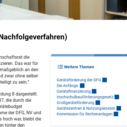
Nachfolgeverfahren)
schaftsrat die
ieren. Das war für
Weitere Themen
s maßgeblich an den
nd zwar ohne selber
Geräteförderung der DF
G
iligt zu sein.“
Die Anfänge
Gerätefinanzierun
g
dung 8 dargestellt.
Hochschulbauförderungsgeset
z
7, die durch die
Großgeräteförderun
g
erätebudget
Gerätezentren & Nutzungskoste
n
mme der DFG, NV und
Kommission für Rechenanlage
n
hoch war, bleibt die
n hinter den