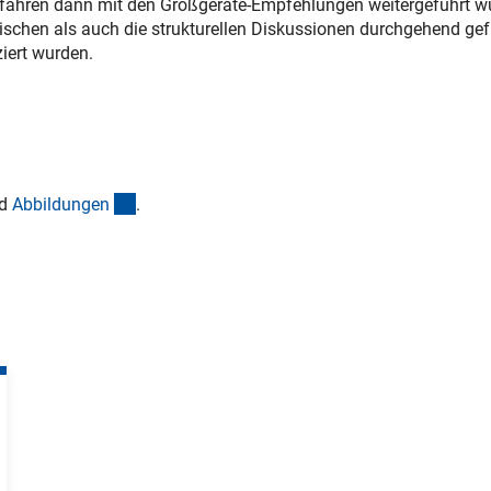
fahren dann mit den Großgeräte-Empfehlungen weitergeführt w
ischen als auch die strukturellen Diskussionen durchgehend gef
iert wurden.
wnload)
(Download)
d
Abbildunge
n
.