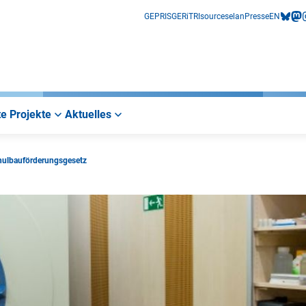
GEPRIS
GERiT
RIsources
elan
Presse
EN
bluesk
mas
i
e Projekte
Aktuelles
ulbauförderungsgesetz