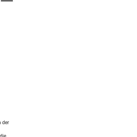
 der
die