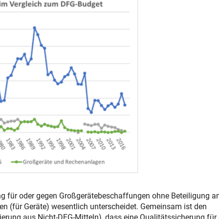
ng für oder gegen Großgerätebeschaffungen ohne Beteiligung an
n (für Geräte) wesentlich unterscheidet. Gemeinsam ist den
rung aus Nicht-DFG-Mitteln), dass eine Qualitätssicherung für 