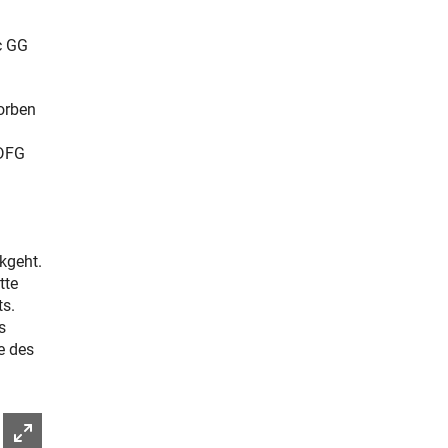
c GG
orben
 DFG
kgeht.
tte
ts.
s
e des
Bild vergrößern