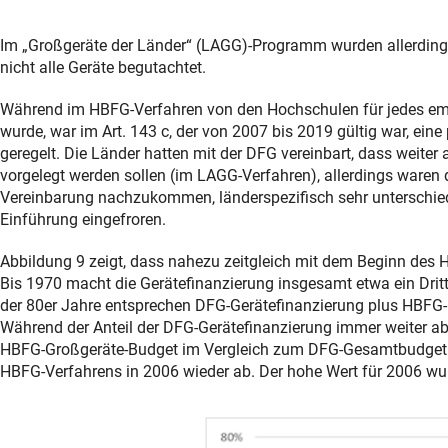
Im „Großgeräte der Länder“ (LAGG)-Programm wurden allerding
nicht alle Geräte begutachtet.
Während im HBFG-Verfahren von den Hochschulen für jedes emp
wurde, war im Art. 143 c, der von 2007 bis 2019 gültig war, e
geregelt. Die Länder hatten mit der DFG vereinbart, dass weite
vorgelegt werden sollen (im LAGG-Verfahren), allerdings waren 
Vereinbarung nachzukommen, länderspezifisch sehr unterschied
Einführung eingefroren.
Abbildung 9 zeigt, dass nahezu zeitgleich mit dem Beginn des 
Bis 1970 macht die Gerätefinanzierung insgesamt etwa ein Dri
der 80er Jahre entsprechen DFG-Gerätefinanzierung plus HBFG-
Während der Anteil der DFG-Gerätefinanzierung immer weiter abn
HBFG-Großgeräte-Budget im Vergleich zum DFG-Gesamtbudget bis
HBFG-Verfahrens in 2006 wieder ab. Der hohe Wert für 2006 wu