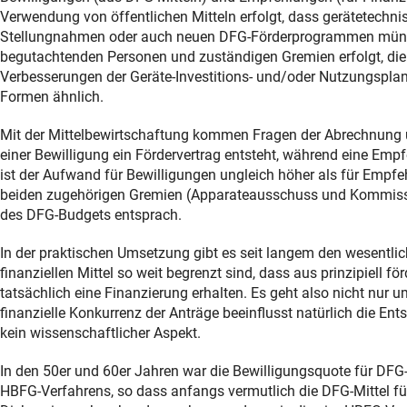
Verwendung von öffentlichen Mitteln erfolgt, dass gerätetechnis
Stellungnahmen oder auch neuen DFG-Förderprogrammen münden
begutachtenden Personen und zuständigen Gremien erfolgt, die 
Verbesserungen der Geräte-Investitions- und/oder Nutzungsplanu
Formen ähnlich.
Mit der Mittelbewirtschaftung kommen Fragen der Abrechnung u
einer Bewilligung ein Fördervertrag entsteht, während eine Empf
ist der Aufwand für Bewilligungen ungleich höher als für Em
beiden zugehörigen Gremien (Apparateausschuss und Kommissio
des DFG-Budgets entsprach.
In der praktischen Umsetzung gibt es seit langem den wesentlic
finanziellen Mittel so weit begrenzt sind, dass aus prinzipiel
tatsächlich eine Finanzierung erhalten. Es geht also nicht nur u
finanzielle Konkurrenz der Anträge beeinflusst natürlich die En
kein wissenschaftlicher Aspekt.
In den 50er und 60er Jahren war die Bewilligungsquote für DFG
HBFG-Verfahrens, so dass anfangs vermutlich die DFG-Mittel fü