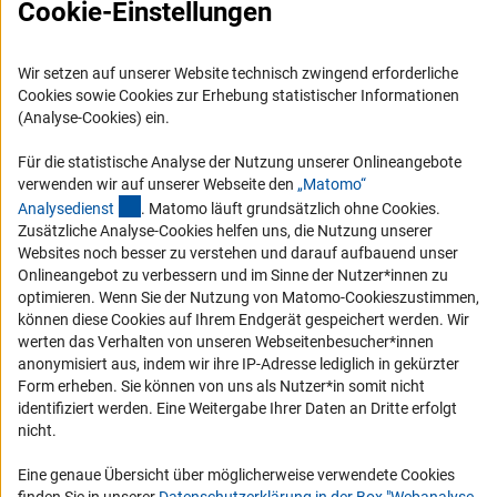
Presse
Cookie-Einstellungen
FAQ
Karriere
Wir setzen auf unserer Website technisch zwingend erforderliche
Cookies sowie Cookies zur Erhebung statistischer Informationen
Logo und Corporate Design
(Analyse-Cookies) ein.
RSS-Feeds
Für die statistische Analyse der Nutzung unserer Onlineangebote
Compliance
verwenden wir auf unserer Webseite den
„Matomo“
Vergabeverfahren
(externer Link)
Analysediens
t
. Matomo läuft grundsätzlich ohne Cookies.
Zusätzliche Analyse-Cookies helfen uns, die Nutzung unserer
Barrierefreiheit
Websites noch besser zu verstehen und darauf aufbauend unser
Onlineangebot zu verbessern und im Sinne der Nutzer*innen zu
Service und Informationen für Menschen mit Behinderungen
optimieren. Wenn Sie der Nutzung von Matomo-Cookieszustimmen,
können diese Cookies auf Ihrem Endgerät gespeichert werden. Wir
Erklärung zur Barrierefreiheit
werten das Verhalten von unseren Webseitenbesucher*innen
Barriere melden
anonymisiert aus, indem wir ihre IP-Adresse lediglich in gekürzter
Form erheben. Sie können von uns als Nutzer*in somit nicht
DFG-aktuell
identifiziert werden. Eine Weitergabe Ihrer Daten an Dritte erfolgt
nicht.
Erhalten Sie Neuigkeiten aus der DFG direkt in Ihr Mailpostfach oder
schauen Sie sich die Ausgaben online an.
Eine genaue Übersicht über möglicherweise verwendete Cookies