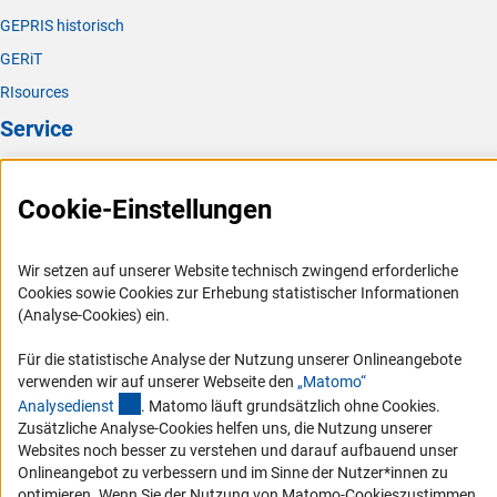
GEPRIS historisch
GERiT
RIsources
Service
Presse
Cookie-Einstellungen
FAQ
Karriere
Wir setzen auf unserer Website technisch zwingend erforderliche
Logo und Corporate Design
Cookies sowie Cookies zur Erhebung statistischer Informationen
RSS-Feeds
(Analyse-Cookies) ein.
Compliance
Für die statistische Analyse der Nutzung unserer Onlineangebote
Vergabeverfahren
verwenden wir auf unserer Webseite den
„Matomo“
(externer Link)
Analysediens
t
. Matomo läuft grundsätzlich ohne Cookies.
Barrierefreiheit
Zusätzliche Analyse-Cookies helfen uns, die Nutzung unserer
Websites noch besser zu verstehen und darauf aufbauend unser
Service und Informationen für Menschen mit Behinderungen
Onlineangebot zu verbessern und im Sinne der Nutzer*innen zu
Erklärung zur Barrierefreiheit
optimieren. Wenn Sie der Nutzung von Matomo-Cookieszustimmen,