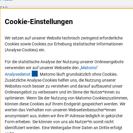
FAQ
Karriere
Cookie-Einstellungen
Logo und Corporate Design
RSS-Feeds
Wir setzen auf unserer Website technisch zwingend erforderliche
Compliance
Cookies sowie Cookies zur Erhebung statistischer Informationen
(Analyse-Cookies) ein.
Vergabeverfahren
Barrierefreiheit
Für die statistische Analyse der Nutzung unserer Onlineangebote
verwenden wir auf unserer Webseite den
„Matomo“
(externer Link)
Analysediens
t
. Matomo läuft grundsätzlich ohne Cookies.
Service und Informationen für Menschen mit Behinderungen
Zusätzliche Analyse-Cookies helfen uns, die Nutzung unserer
Erklärung zur Barrierefreiheit
Websites noch besser zu verstehen und darauf aufbauend unser
Onlineangebot zu verbessern und im Sinne der Nutzer*innen zu
Barriere melden
optimieren. Wenn Sie der Nutzung von Matomo-Cookieszustimmen,
DFG-aktuell
können diese Cookies auf Ihrem Endgerät gespeichert werden. Wir
werten das Verhalten von unseren Webseitenbesucher*innen
Erhalten Sie Neuigkeiten aus der DFG direkt in Ihr Mailpostfach oder
anonymisiert aus, indem wir ihre IP-Adresse lediglich in gekürzter
schauen Sie sich die Ausgaben online an.
Form erheben. Sie können von uns als Nutzer*in somit nicht
identifiziert werden. Eine Weitergabe Ihrer Daten an Dritte erfolgt