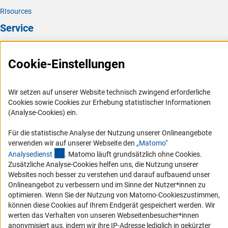
RIsources
Service
Presse
Cookie-Einstellungen
FAQ
Karriere
Wir setzen auf unserer Website technisch zwingend erforderliche
Logo und Corporate Design
Cookies sowie Cookies zur Erhebung statistischer Informationen
RSS-Feeds
(Analyse-Cookies) ein.
Compliance
Für die statistische Analyse der Nutzung unserer Onlineangebote
Vergabeverfahren
verwenden wir auf unserer Webseite den
„Matomo“
(externer Link)
Analysediens
t
. Matomo läuft grundsätzlich ohne Cookies.
Barrierefreiheit
Zusätzliche Analyse-Cookies helfen uns, die Nutzung unserer
Websites noch besser zu verstehen und darauf aufbauend unser
Service und Informationen für Menschen mit Behinderungen
Onlineangebot zu verbessern und im Sinne der Nutzer*innen zu
optimieren. Wenn Sie der Nutzung von Matomo-Cookieszustimmen,
Erklärung zur Barrierefreiheit
können diese Cookies auf Ihrem Endgerät gespeichert werden. Wir
Barriere melden
werten das Verhalten von unseren Webseitenbesucher*innen
anonymisiert aus, indem wir ihre IP-Adresse lediglich in gekürzter
DFG-aktuell