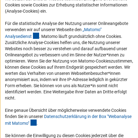
Cookies sowie Cookies zur Erhebung statistischer Informationen
RSS-Feeds
(Analyse-Cookies) ein.
Compliance
Für die statistische Analyse der Nutzung unserer Onlineangebote
Vergabeverfahren
verwenden wir auf unserer Webseite den
„Matomo“
(externer Link)
Barrierefreiheit
Analysediens
t
. Matomo läuft grundsätzlich ohne Cookies.
Zusätzliche Analyse-Cookies helfen uns, die Nutzung unserer
Websites noch besser zu verstehen und darauf aufbauend unser
Service und Informationen für Menschen mit Behinderungen
Onlineangebot zu verbessern und im Sinne der Nutzer*innen zu
Erklärung zur Barrierefreiheit
optimieren. Wenn Sie der Nutzung von Matomo-Cookieszustimmen,
können diese Cookies auf Ihrem Endgerät gespeichert werden. Wir
Barriere melden
werten das Verhalten von unseren Webseitenbesucher*innen
DFG-aktuell
anonymisiert aus, indem wir ihre IP-Adresse lediglich in gekürzter
Form erheben. Sie können von uns als Nutzer*in somit nicht
identifiziert werden. Eine Weitergabe Ihrer Daten an Dritte erfolgt
Erhalten Sie Neuigkeiten aus der DFG direkt in Ihr Mailpostfach oder
nicht.
schauen Sie sich die Ausgaben online an.
Eine genaue Übersicht über möglicherweise verwendete Cookies
finden Sie in unserer
Datenschutzerklärung in der Box "Webanalyse
Zum Newsletter
(Anchor Link)
mit Matomo
"
.
Sie können die Einwilligung zu diesen Cookies jederzeit über die