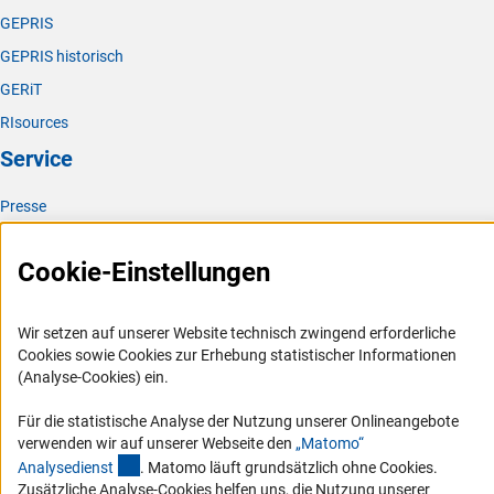
GEPRIS
GEPRIS historisch
GERiT
RIsources
Service
Presse
FAQ
Cookie-Einstellungen
Karriere
Logo und Corporate Design
Wir setzen auf unserer Website technisch zwingend erforderliche
RSS-Feeds
Cookies sowie Cookies zur Erhebung statistischer Informationen
Compliance
(Analyse-Cookies) ein.
Vergabeverfahren
Für die statistische Analyse der Nutzung unserer Onlineangebote
Barrierefreiheit
verwenden wir auf unserer Webseite den
„Matomo“
(externer Link)
Analysediens
t
. Matomo läuft grundsätzlich ohne Cookies.
Service und Informationen für Menschen mit Behinderungen
Zusätzliche Analyse-Cookies helfen uns, die Nutzung unserer