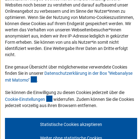
Websites noch besser zu verstehen und darauf aufbauend unser
Erklärung zur Barrierefreiheit
Onlineangebot zu verbessern und im Sinne der Nutzer*innen zu
Barriere melden
optimieren. Wenn Sie der Nutzung von Matomo-Cookieszustimmen,
können diese Cookies auf Ihrem Endgerät gespeichert werden. Wir
DFG-aktuell
werten das Verhalten von unseren Webseitenbesucher*innen
anonymisiert aus, indem wir ihre IP-Adresse lediglich in gekürzter
Erhalten Sie Neuigkeiten aus der DFG direkt in Ihr Mailpostfach oder
Form erheben. Sie können von uns als Nutzer*in somit nicht
schauen Sie sich die Ausgaben online an.
identifiziert werden. Eine Weitergabe Ihrer Daten an Dritte erfolgt
nicht.
Zum Newsletter
Eine genaue Übersicht über möglicherweise verwendete Cookies
finden Sie in unserer
Datenschutzerklärung in der Box "Webanalyse
(Anchor Link)
mit Matomo
"
.
Sie können die Einwilligung zu diesen Cookies jederzeit über die
(interner Link)
Impressum
Datenschutz
Cookie-Einstellungen
Kontakt
Cookie-Einstellunge
n
widerrufen. Zudem können Sie die Cookies
Service
jederzeit vorzeitig aus ihren Browsern entfernen.
© 2026 DFG
Statistische Cookies akzeptieren
Weiter ohne statistische Cookies