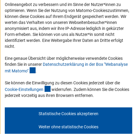
Service und Informationen für Menschen mit Behinderungen
Onlineangebot zu verbessern und im Sinne der Nutzer*innen zu
optimieren. Wenn Sie der Nutzung von Matomo-Cookieszustimmen,
Erklärung zur Barrierefreiheit
können diese Cookies auf Ihrem Endgerät gespeichert werden. Wir
Barriere melden
werten das Verhalten von unseren Webseitenbesucher*innen
anonymisiert aus, indem wir ihre IP-Adresse lediglich in gekürzter
DFG-aktuell
Form erheben. Sie können von uns als Nutzer*in somit nicht
identifiziert werden. Eine Weitergabe Ihrer Daten an Dritte erfolgt
Erhalten Sie Neuigkeiten aus der DFG direkt in Ihr Mailpostfach oder
nicht.
schauen Sie sich die Ausgaben online an.
Eine genaue Übersicht über möglicherweise verwendete Cookies
finden Sie in unserer
Datenschutzerklärung in der Box "Webanalyse
Zum Newsletter
(Anchor Link)
mit Matomo
"
.
Sie können die Einwilligung zu diesen Cookies jederzeit über die
(interner Link)
Cookie-Einstellunge
n
widerrufen. Zudem können Sie die Cookies
jederzeit vorzeitig aus ihren Browsern entfernen.
Impressum
Datenschutz
Cookie-Einstellungen
Kontakt
Service
© 2026 DFG
Statistische Cookies akzeptieren
Weiter ohne statistische Cookies
Zum Anfang 