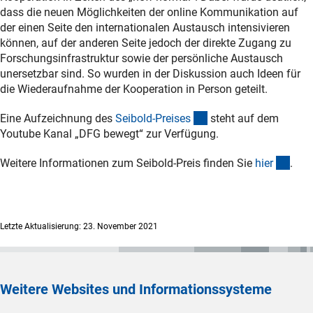
dass die neuen Möglichkeiten der online Kommunikation auf
der einen Seite den internationalen Austausch intensivieren
können, auf der anderen Seite jedoch der direkte Zugang zu
Forschungsinfrastruktur sowie der persönliche Austausch
unersetzbar sind. So wurden in der Diskussion auch Ideen für
die Wiederaufnahme der Kooperation in Person geteilt.
(externer Link)
Eine Aufzeichnung des
Seibold-Preise
s
steht auf dem
Youtube Kanal „DFG bewegt“ zur Verfügung.
(Anc
Weitere Informationen zum Seibold-Preis finden Sie
hie
r
.
Letzte Aktualisierung: 23. November 2021
Weitere Websites und Informationssysteme