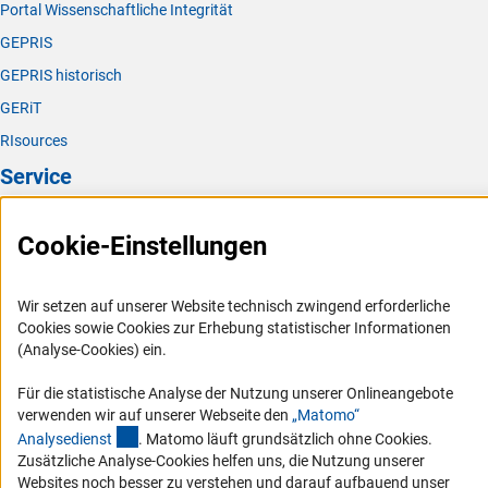
Portal Wissenschaftliche Integrität
GEPRIS
GEPRIS historisch
GERiT
RIsources
Service
Presse
Cookie-Einstellungen
FAQ
Karriere
Wir setzen auf unserer Website technisch zwingend erforderliche
Logo und Corporate Design
Cookies sowie Cookies zur Erhebung statistischer Informationen
(Analyse-Cookies) ein.
RSS-Feeds
Compliance
Für die statistische Analyse der Nutzung unserer Onlineangebote
verwenden wir auf unserer Webseite den
„Matomo“
Vergabeverfahren
(externer Link)
Analysediens
t
. Matomo läuft grundsätzlich ohne Cookies.
Barrierefreiheit
Zusätzliche Analyse-Cookies helfen uns, die Nutzung unserer
Websites noch besser zu verstehen und darauf aufbauend unser