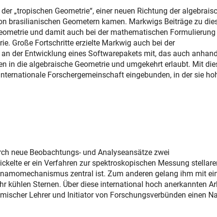
r „tropischen Geometrie“, einer neuen Richtung der algebrais
von brasilianischen Geometern kamen. Markwigs Beiträge zu di
eometrie und damit auch bei der mathematischen Formulierung
e. Große Fortschritte erzielte Markwig auch bei der
e an der Entwicklung eines Softwarepakets mit, das auch anhan
hen in die algebraische Geometrie und umgekehrt erlaubt. Mit di
e internationale Forschergemeinschaft eingebunden, in der sie ho
durch neue Beobachtungs- und Analyseansätze zwei
kelte er ein Verfahren zur spektroskopischen Messung stellare
en Dynamomechanismus zentral ist. Zum anderen gelang ihm mit e
r kühlen Sternen. Über diese international hoch anerkannten Ar
demischer Lehrer und Initiator von Forschungsverbünden einen 