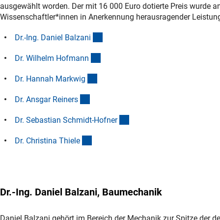
ausgewählt worden. Der mit 16 000 Euro dotierte Preis wurde am
Wissenschaftler*innen in Anerkennung herausragender Leistun
(Anchor Link)
Dr.-Ing. Daniel Balzan
i
(Anchor Link)
Dr. Wilhelm Hofman
n
(Anchor Link)
Dr. Hannah Markwi
g
(Anchor Link)
Dr. Ansgar Reiner
s
(Anchor Link)
Dr. Sebastian Schmidt-Hofne
r
(Anchor Link)
Dr. Christina Thiel
e
Dr.-Ing. Daniel Balzani, Baumechanik
Daniel Balzani gehört im Bereich der Mechanik zur Spitze der 