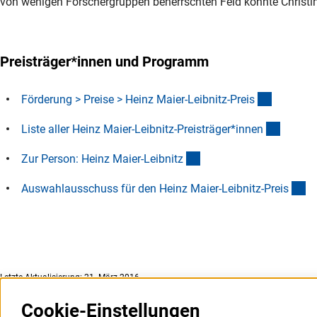
von wenigen Forschergruppen beherrschten Feld konnte Christina
Preisträger*innen und Programm
(interner
Förderung > Preise > Heinz Maier-Leibnitz-Prei
s
(Downl
Liste aller Heinz Maier-Leibnitz-Preisträger*inne
n
(interner Link)
Zur Person: Heinz Maier-Leibnit
z
(i
Auswahlausschuss für den Heinz Maier-Leibnitz-Prei
s
Letzte Aktualisierung: 21. März 2016
Cookie-Einstellungen