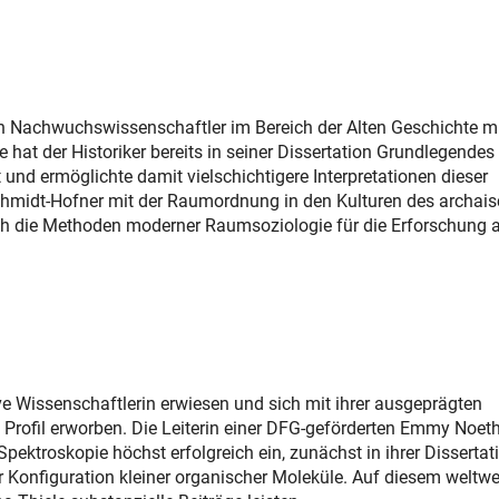
ten Nachwuchswissenschaftler im Bereich der Alten Geschichte m
 hat der Historiker bereits in seiner Dissertation Grundlegendes
ext und ermöglichte damit vielschichtigere Interpretationen dieser
Schmidt-Hofner mit der Raumordnung in den Kulturen des archais
ch die Methoden moderner Raumsoziologie für die Erforschung a
tive Wissenschaftlerin erwiesen und sich mit ihrer ausgeprägten
 Profil erworben. Die Leiterin einer DFG-geförderten Emmy Noeth
ktroskopie höchst erfolgreich ein, zunächst in ihrer Dissertat
Konfiguration kleiner organischer Moleküle. Auf diesem weltwe