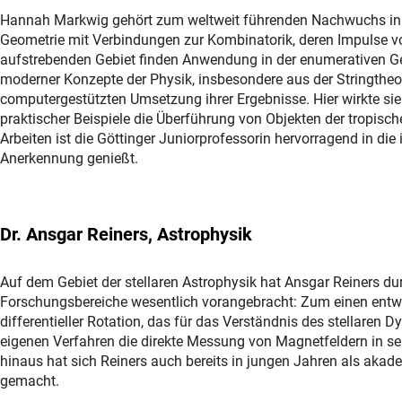
Hannah Markwig gehört zum weltweit führenden Nachwuchs in de
Geometrie mit Verbindungen zur Kombinatorik, deren Impulse 
aufstrebenden Gebiet finden Anwendung in der enumerativen G
moderner Konzepte der Physik, insbesondere aus der Stringtheori
computergestützten Umsetzung ihrer Ergebnisse. Hier wirkte si
praktischer Beispiele die Überführung von Objekten der tropisc
Arbeiten ist die Göttinger Juniorprofessorin hervorragend in di
Anerkennung genießt.
Dr. Ansgar Reiners, Astrophysik
Auf dem Gebiet der stellaren Astrophysik hat Ansgar Reiners 
Forschungsbereiche wesentlich vorangebracht: Zum einen entwic
differentieller Rotation, das für das Verständnis des stellar
eigenen Verfahren die direkte Messung von Magnetfeldern in seh
hinaus hat sich Reiners auch bereits in jungen Jahren als aka
gemacht.