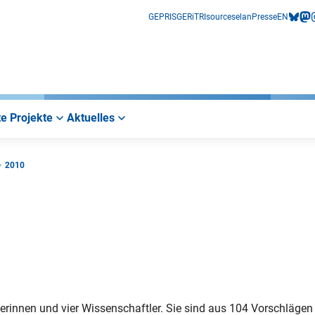
GEPRIS
GERiT
RIsources
elan
Presse
EN
bluesk
mas
i
e Projekte
Aktuelles
2010
erinnen und vier Wissenschaftler. Sie sind aus 104 Vorschlägen