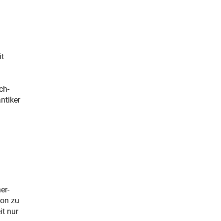
it
ch-
ntiker
er-
ion zu
it nur