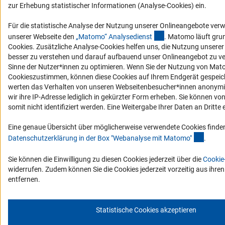
zur Erhebung statistischer Informationen (Analyse-Cookies) ein.
Für die statistische Analyse der Nutzung unserer Onlineangebote ver
(externer Link)
unserer Webseite den
„Matomo“ Analysediens
t
. Matomo läuft gru
Cookies. Zusätzliche Analyse-Cookies helfen uns, die Nutzung unsere
besser zu verstehen und darauf aufbauend unser Onlineangebot zu v
Sinne der Nutzer*innen zu optimieren. Wenn Sie der Nutzung von Mat
Cookieszustimmen, können diese Cookies auf Ihrem Endgerät gespeic
werten das Verhalten von unseren Webseitenbesucher*innen anonymis
wir ihre IP-Adresse lediglich in gekürzter Form erheben. Sie können vo
somit nicht identifiziert werden. Eine Weitergabe Ihrer Daten an Dritte e
Eine genaue Übersicht über möglicherweise verwendete Cookies finden
(Ancho
Datenschutzerklärung in der Box "Webanalyse mit Matomo
"
.
Sie können die Einwilligung zu diesen Cookies jederzeit über die
Cookie
widerrufen. Zudem können Sie die Cookies jederzeit vorzeitig aus ihre
entfernen.
Statistische Cookies akzeptieren