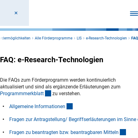
Men
rdermöglichkeiten
Alle Förderprogramme
LIS
e-Research-Technologien
FAQ
FAQ: e-Research-Technologien
Die FAQs zum Förderprogramm werden kontinuierlich
aktualisiert und sind als ergänzende Erläuterungen zum
(interner Link)
Programmmerkblat
t
zu verstehen.
(Anchor Link)
Allgemeine Informatione
n
Fragen zur Antragstellung/ Begriffserläuterungen im Sinn
(Anchor Link)
(Anch
Fragen zu beantragten bzw. beantragbaren Mittel
n