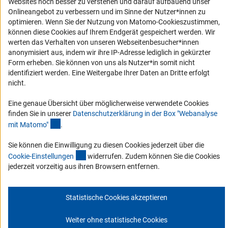
Barriere melden
Websites noch besser zu verstehen und darauf aufbauend unser
Onlineangebot zu verbessern und im Sinne der Nutzer*innen zu
DFG-aktuell
optimieren. Wenn Sie der Nutzung von Matomo-Cookieszustimmen,
können diese Cookies auf Ihrem Endgerät gespeichert werden. Wir
Erhalten Sie Neuigkeiten aus der DFG direkt in Ihr Mailpostfach oder
werten das Verhalten von unseren Webseitenbesucher*innen
schauen Sie sich die Ausgaben online an.
anonymisiert aus, indem wir ihre IP-Adresse lediglich in gekürzter
Form erheben. Sie können von uns als Nutzer*in somit nicht
identifiziert werden. Eine Weitergabe Ihrer Daten an Dritte erfolgt
Zum Newsletter
nicht.
Eine genaue Übersicht über möglicherweise verwendete Cookies
finden Sie in unserer
Datenschutzerklärung in der Box "Webanalyse
(Anchor Link)
mit Matomo
"
.
Impressum
Datenschutz
Cookie-Einstellungen
Kontakt
Sie können die Einwilligung zu diesen Cookies jederzeit über die
Service
(interner Link)
© 2026 DFG
Cookie-Einstellunge
n
widerrufen. Zudem können Sie die Cookies
jederzeit vorzeitig aus ihren Browsern entfernen.
Statistische Cookies akzeptieren
Weiter ohne statistische Cookies
Zum Anfang 