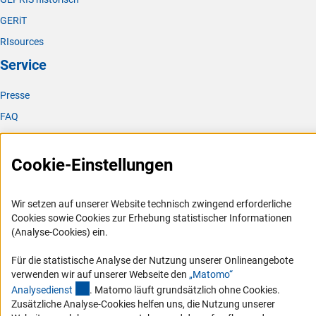
GERiT
RIsources
Service
Presse
FAQ
Karriere
Logo und Corporate Design
Cookie-Einstellungen
RSS-Feeds
Compliance
Wir setzen auf unserer Website technisch zwingend erforderliche
Cookies sowie Cookies zur Erhebung statistischer Informationen
Vergabeverfahren
(Analyse-Cookies) ein.
Barrierefreiheit
Für die statistische Analyse der Nutzung unserer Onlineangebote
verwenden wir auf unserer Webseite den
„Matomo“
Service und Informationen für Menschen mit Behinderungen
(externer Link)
Analysediens
t
. Matomo läuft grundsätzlich ohne Cookies.
Erklärung zur Barrierefreiheit
Zusätzliche Analyse-Cookies helfen uns, die Nutzung unserer