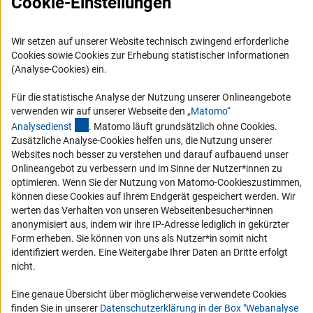
Cookie-Einstellungen
Logo und Corporate Design
RSS-Feeds
Wir setzen auf unserer Website technisch zwingend erforderliche
Cookies sowie Cookies zur Erhebung statistischer Informationen
Compliance
(Analyse-Cookies) ein.
Vergabeverfahren
Barrierefreiheit
Für die statistische Analyse der Nutzung unserer Onlineangebote
verwenden wir auf unserer Webseite den
„Matomo“
(externer Link)
Analysediens
t
. Matomo läuft grundsätzlich ohne Cookies.
Service und Informationen für Menschen mit Behinderungen
Zusätzliche Analyse-Cookies helfen uns, die Nutzung unserer
Erklärung zur Barrierefreiheit
Websites noch besser zu verstehen und darauf aufbauend unser
Onlineangebot zu verbessern und im Sinne der Nutzer*innen zu
Barriere melden
optimieren. Wenn Sie der Nutzung von Matomo-Cookieszustimmen,
DFG-aktuell
können diese Cookies auf Ihrem Endgerät gespeichert werden. Wir
werten das Verhalten von unseren Webseitenbesucher*innen
anonymisiert aus, indem wir ihre IP-Adresse lediglich in gekürzter
Erhalten Sie Neuigkeiten aus der DFG direkt in Ihr Mailpostfach oder
Form erheben. Sie können von uns als Nutzer*in somit nicht
schauen Sie sich die Ausgaben online an.
identifiziert werden. Eine Weitergabe Ihrer Daten an Dritte erfolgt
nicht.
Zum Newsletter
Eine genaue Übersicht über möglicherweise verwendete Cookies
finden Sie in unserer
Datenschutzerklärung in der Box "Webanalyse