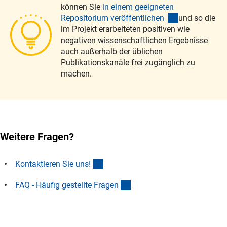
können Sie
in einem geeigneten
(interner Link
Repositorium veröffentlichen
und so die
im Projekt erarbeiteten positiven wie
negativen wissenschaftlichen Ergebnisse
auch außerhalb der üblichen
Publikationskanäle frei zugänglich zu
machen.
Weitere Fragen?
(interner Link)
Kontaktieren Sie uns
!
(interner Link)
FAQ - Häufig gestellte Frage
n