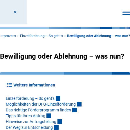
Men
derprozess
Einzelförderung – So geht's
Bewilligung oder Ablehnung – was nun?
Bewilligung oder Ablehnung – was nun?
Weitere Informationen
Einzelförderung – So geht'
s
Möglichkeiten der DFG-Einzelförderun
g
Das richtige Förderprogramm finde
n
Tipps für Ihren Antra
g
Hinweise zur Antragstellun
g
Der Weg zur Entscheidun
g