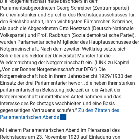
Die Notgemeinschaft hatte besonders in dem
Parlamentsabgeordneten Georg Schreiber (Zentrumspartei),
Kirchenhistoriker und Sprecher des Reichstagausschusses für
den Reichshaushalt, ihren wichtigsten Fürsprecher. Schreiber,
als auch die Abgeordneten Otto Hoetzsch (Deutsch-Nationale
Volkspartei) und Prof. Radbruch (Sozialdemokratische Partei),
wurden Parlamentarische Mitglieder des Hauptausschusses der
Notgemeinschaft. Nach dem zweiten Weltkrieg setzte sich
Schreiber als Rektor der Universität Münster für die
Wiedererrichtung der Notgemeinschaft ein. (LINK zu Kapitel
„Von der Bonner Notgemeinschaft zur DFG“) Die
Notgemeinschaft hob in ihrem Jahresbericht 1929/1930 den
Einsatz der drei Parlamentarier hervor, „die neben ihrer starken
parlamentarischen Belastung jederzeit an der Arbeit der
Notgemeinschaft unmittelbaren Anteil nahmen und das
Interesse des Reichstags wachhielten und eine Basis
gegenseitigen Vertrauens schufen.“
Zu den Zitaten des
(Anchor Link)
Parlamentarischen Abend
s
Mit einem Parlamentarischen Abend im Plenarsaal des
Reichstages am 23. November 1920 auf Einladung von