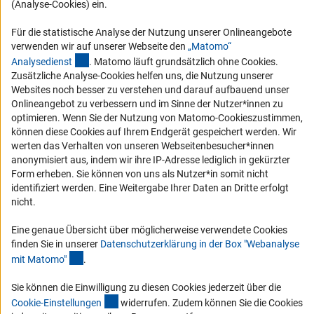
(Analyse-Cookies) ein.
Barriere melden
DFG-aktuell
Für die statistische Analyse der Nutzung unserer Onlineangebote
verwenden wir auf unserer Webseite den
„Matomo“
(externer Link)
Analysediens
t
. Matomo läuft grundsätzlich ohne Cookies.
Erhalten Sie Neuigkeiten aus der DFG direkt in Ihr Mailpostfach oder
Zusätzliche Analyse-Cookies helfen uns, die Nutzung unserer
schauen Sie sich die Ausgaben online an.
Websites noch besser zu verstehen und darauf aufbauend unser
Onlineangebot zu verbessern und im Sinne der Nutzer*innen zu
optimieren. Wenn Sie der Nutzung von Matomo-Cookieszustimmen,
Zum Newsletter
können diese Cookies auf Ihrem Endgerät gespeichert werden. Wir
werten das Verhalten von unseren Webseitenbesucher*innen
anonymisiert aus, indem wir ihre IP-Adresse lediglich in gekürzter
Form erheben. Sie können von uns als Nutzer*in somit nicht
identifiziert werden. Eine Weitergabe Ihrer Daten an Dritte erfolgt
Impressum
Datenschutz
Cookie-Einstellungen
Kontakt
nicht.
Service
© 2026 DFG
Eine genaue Übersicht über möglicherweise verwendete Cookies
finden Sie in unserer
Datenschutzerklärung in der Box "Webanalyse
(Anchor Link)
mit Matomo
"
.
Sie können die Einwilligung zu diesen Cookies jederzeit über die
(interner Link)
Cookie-Einstellunge
n
widerrufen. Zudem können Sie die Cookies