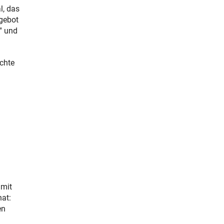
l, das
gebot
" und
ichte
amit
at:
en