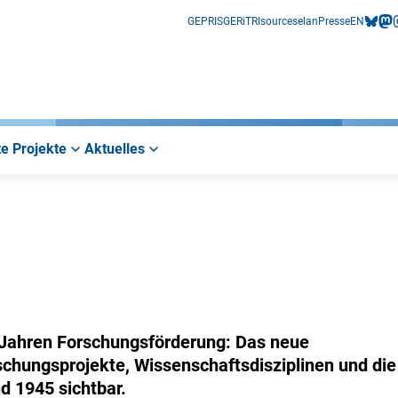
GEPRIS
GERiT
RIsources
elan
Presse
EN
bluesk
mas
i
e Projekte
Aktuelles
 Jahren Forschungsförderung: Das neue
schungsprojekte, Wissenschaftsdisziplinen und die
d 1945 sichtbar.