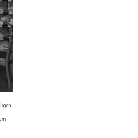
Jürgen
 um