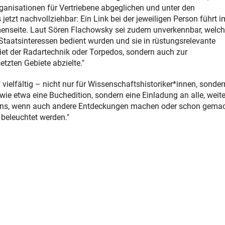
ganisationen für Vertriebene abgeglichen und unter den
 jetzt nachvollziehbar: Ein Link bei der jeweiligen Person führt i
emenseite. Laut Sören Flachowsky sei zudem unverkennbar, welc
taatsinteressen bedient wurden und sie in rüstungsrelevante
iet der Radartechnik oder Torpedos, sondern auch zur
tzten Gebiete abzielte."
vielfältig – nicht nur für Wissenschaftshistoriker*innen, sonder
ie etwa eine Buchedition, sondern eine Einladung an alle, weite
uen uns, wenn auch andere Entdeckungen machen oder schon gema
 beleuchtet werden."