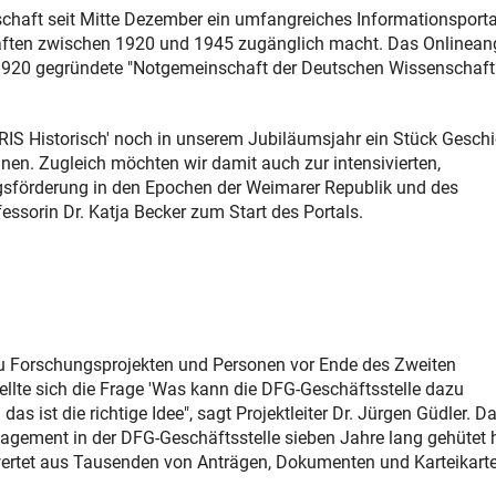
chaft seit Mitte Dezember ein umfangreiches Informationsporta
haften zwischen 1920 und 1945 zugänglich macht. Das Onlinean
 1920 gegründete "Notgemeinschaft der Deutschen Wissenschaft
EPRIS Historisch' noch in unserem Jubiläumsjahr ein Stück Gesch
en. Zugleich möchten wir damit auch zur intensivierten,
sförderung in den Epochen der Weimarer Republik und des
essorin Dr. Katja Becker zum Start des Portals.
zu Forschungsprojekten und Personen vor Ende des Zweiten
llte sich die Frage 'Was kann die DFG-Geschäftsstelle dazu
 das ist die richtige Idee", sagt Projektleiter Dr. Jürgen Güdler. D
gement in der DFG-Geschäftsstelle sieben Jahre lang gehütet h
ewertet aus Tausenden von Anträgen, Dokumenten und Karteikart