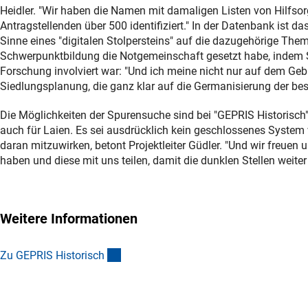
Heidler. "Wir haben die Namen mit damaligen Listen von Hilfsor
Antragstellenden über 500 identifiziert." In der Datenbank ist das
Sinne eines "digitalen Stolpersteins" auf die dazugehörige Th
Schwerpunktbildung die Notgemeinschaft gesetzt habe, indem S
Forschung involviert war: "Und ich meine nicht nur auf dem Geb
Siedlungsplanung, die ganz klar auf die Germanisierung der bese
Die Möglichkeiten der Spurensuche sind bei "GEPRIS Historisch" 
auch für Laien. Es sei ausdrücklich kein geschlossenes System w
daran mitzuwirken, betont Projektleiter Güdler. "Und wir fre
haben und diese mit uns teilen, damit die dunklen Stellen weiter
Weitere Informationen
(externer Link)
Zu GEPRIS Historisc
h