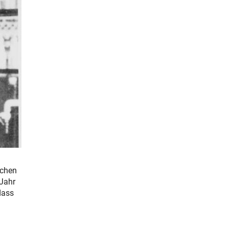
schen
 Jahr
dass