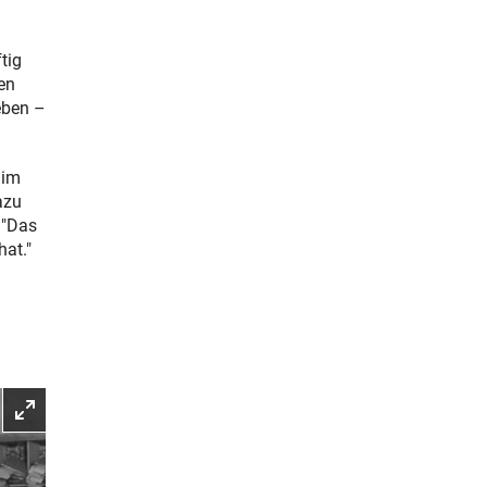
tig
en
eben –
 im
azu
 "Das
hat."
Bild vergrößern