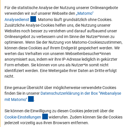
Compliance
Für die statistische Analyse der Nutzung unserer Onlineangebote
verwenden wir auf unserer Webseite den
„Matomo“
Vergabeverfahren
(externer Link)
Analysediens
t
. Matomo läuft grundsätzlich ohne Cookies.
Barrierefreiheit
Zusätzliche Analyse-Cookies helfen uns, die Nutzung unserer
Websites noch besser zu verstehen und darauf aufbauend unser
Service und Informationen für Menschen mit Behinderungen
Onlineangebot zu verbessern und im Sinne der Nutzer*innen zu
optimieren. Wenn Sie der Nutzung von Matomo-Cookieszustimmen,
Erklärung zur Barrierefreiheit
können diese Cookies auf Ihrem Endgerät gespeichert werden. Wir
Barriere melden
werten das Verhalten von unseren Webseitenbesucher*innen
anonymisiert aus, indem wir ihre IP-Adresse lediglich in gekürzter
DFG-aktuell
Form erheben. Sie können von uns als Nutzer*in somit nicht
identifiziert werden. Eine Weitergabe Ihrer Daten an Dritte erfolgt
Erhalten Sie Neuigkeiten aus der DFG direkt in Ihr Mailpostfach oder
nicht.
schauen Sie sich die Ausgaben online an.
Eine genaue Übersicht über möglicherweise verwendete Cookies
finden Sie in unserer
Datenschutzerklärung in der Box "Webanalyse
Zum Newsletter
(Anchor Link)
mit Matomo
"
.
Sie können die Einwilligung zu diesen Cookies jederzeit über die
(interner Link)
Cookie-Einstellunge
n
widerrufen. Zudem können Sie die Cookies
jederzeit vorzeitig aus ihren Browsern entfernen.