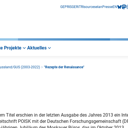
GEPRIS
GERiT
RIsources
elan
Presse
EN
bluesk
mas
i
e Projekte
Aktuelles
ussland/GUS (2003-2022)
"Rezepte der Renaissance"
em Titel erschien in der letzten Ausgabe des Jahres 2013 ein Int
eitschrift POISK mit der Deutschen Forschungsgemeinschaft (D
jährigen Jubiläum des Moskauer Büros, das im Oktober 2013