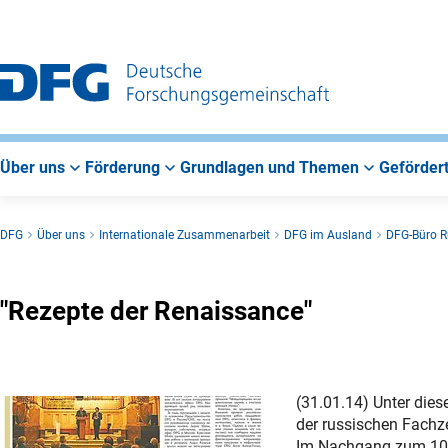
Zur
Zur
Zum
Hauptnavigation
Suche
Hauptbereich
Über uns
Förderung
Grundlagen und Themen
Gefördert
DFG
Über uns
Internationale Zusammenarbeit
DFG im Ausland
DFG-Büro R
"Rezepte der Renaissance"
(31.01.14) Unter dies
der russischen Fachz
Im Nachgang zum 10-