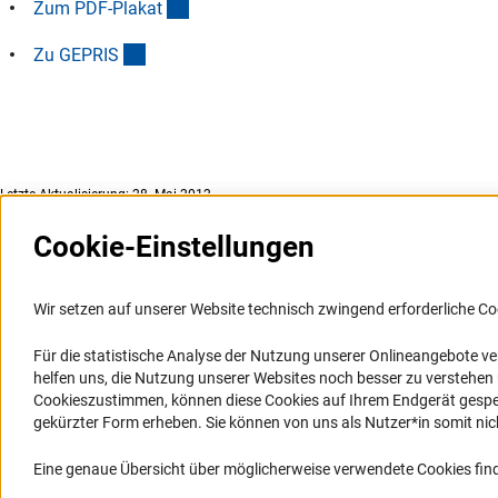
(Download)
Zum PDF-Plaka
t
(externer Link)
Zu GEPRI
S
Letzte Aktualisierung: 28. Mai 2012
Cookie-Einstellungen
Weitere Websites und
Service
Informationssysteme
Wir setzen auf unserer Website technisch zwingend erforderliche Co
Presse
Portal Wissenschaftliche Integrität
Für die statistische Analyse der Nutzung unserer Onlineangebote v
FAQ
helfen uns, die Nutzung unserer Websites noch besser zu verstehe
GEPRIS
Karriere
Cookieszustimmen, können diese Cookies auf Ihrem Endgerät gespeic
GEPRIS historisch
Logo und Corporate Design
gekürzter Form erheben. Sie können von uns als Nutzer*in somit nicht 
GERiT
RSS-Feeds
Eine genaue Übersicht über möglicherweise verwendete Cookies find
RIsources
Compliance