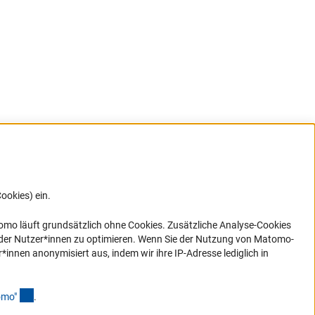
ookies) ein.
G direkt
e sich
ner Link)
omo läuft grundsätzlich ohne Cookies. Zusätzliche Analyse-Cookies
 der Nutzer*innen zu optimieren. Wenn Sie der Nutzung von Matomo-
nen anonymisiert aus, indem wir ihre IP-Adresse lediglich in
(Anchor Link)
omo
"
.