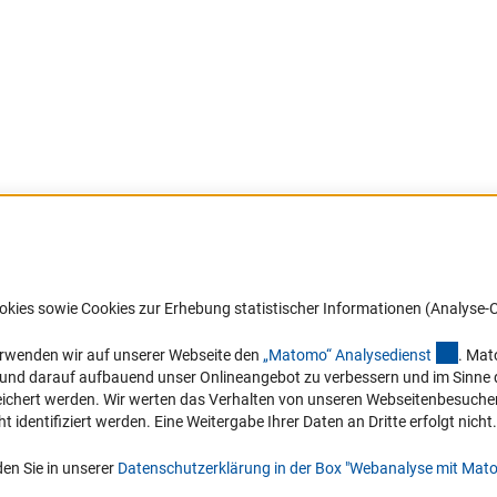
Barrierefreiheit
DFG-aktuell
okies sowie Cookies zur Erhebung statistischer Informationen (Analyse-C
Service und Informationen für Menschen
Erhalten Sie Neuigkeiten aus der DF
mit Behinderungen
in Ihr Mailpostfach oder schauen Si
(exter
erwenden wir auf unserer Webseite den
„Matomo“ Analysediens
t
. Mat
die Ausgaben online an.
n und darauf aufbauend unser Onlineangebot zu verbessern und im Sinne
Erklärung zur Barrierefreiheit
hert werden. Wir werten das Verhalten von unseren Webseitenbesucher*in
Barriere melden
identifiziert werden. Eine Weitergabe Ihrer Daten an Dritte erfolgt nicht.
Zum Newsletter
en Sie in unserer
Datenschutzerklärung in der Box "Webanalyse mit Mat