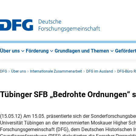
Zur
Zur
Zum
Hauptnavigation
Suche
Hauptbereich
Über uns
Förderung
Grundlagen und Themen
Gefördert
DFG
Über uns
Internationale Zusammenarbeit
DFG im Ausland
DFG-Büro R
Tübinger SFB „Bedrohte Ordnungen“ st
(15.05.12) Am 15.05. präsentierte sich der Sonderforschungsbe
Universität Tübingen an der renommierten Moskauer Higher S
Forschungsgemeinschaft (DFG), dem Deutschen Historischen Inst