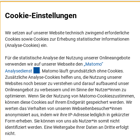
Presse
FAQ
Cookie-Einstellungen
Karriere
Logo und Corporate Design
Wir setzen auf unserer Website technisch zwingend erforderliche
Cookies sowie Cookies zur Erhebung statistischer Informationen
RSS-Feeds
(Analyse-Cookies) ein.
Compliance
Für die statistische Analyse der Nutzung unserer Onlineangebote
Vergabeverfahren
verwenden wir auf unserer Webseite den
„Matomo“
Barrierefreiheit
(externer Link)
Analysediens
t
. Matomo läuft grundsätzlich ohne Cookies.
Zusätzliche Analyse-Cookies helfen uns, die Nutzung unserer
Websites noch besser zu verstehen und darauf aufbauend unser
Service und Informationen für Menschen mit Behinderungen
Onlineangebot zu verbessern und im Sinne der Nutzer*innen zu
Erklärung zur Barrierefreiheit
optimieren. Wenn Sie der Nutzung von Matomo-Cookieszustimmen,
können diese Cookies auf Ihrem Endgerät gespeichert werden. Wir
Barriere melden
werten das Verhalten von unseren Webseitenbesucher*innen
DFG-aktuell
anonymisiert aus, indem wir ihre IP-Adresse lediglich in gekürzter
Form erheben. Sie können von uns als Nutzer*in somit nicht
Erhalten Sie Neuigkeiten aus der DFG direkt in Ihr Mailpostfach oder
identifiziert werden. Eine Weitergabe Ihrer Daten an Dritte erfolgt
schauen Sie sich die Ausgaben online an.
nicht.