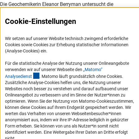
Die Geochemikerin Eleanor Berryman untersucht die
Entstehung des Minerals Turmalin anhand von Experimenten
und Feldversuchen. Sie nutzt es als Indikator für die Entstehung
Cookie-Einstellungen
bestimmter Gesteine und blickt somit in die Erdgeschichte
zurück. Turmalin kommt vielfältig in den verschiedensten
Gesteinsarten vor, doch seine komplexe chemische
Wir setzen auf unserer Website technisch zwingend erforderliche
Kristallstruktur und sein konkretes Verhalten bleiben eine
Cookies sowie Cookies zur Erhebung statistischer Informationen
(Analyse-Cookies) ein.
Herausforderung. Diesen Themen widmet Berryman sich in
ihrer Doktorarbeit an der TU Berlin und dem GFZ Potsdam. Hier
Für die statistische Analyse der Nutzung unserer Onlineangebote
betrachtet sie beispielsweise die Entstehung von kalium- oder
verwenden wir auf unserer Webseite den
„Matomo“
ammoniumreichem Turmalin im Labor und gleichzeitig die
(externer Link)
Analysediens
t
. Matomo läuft grundsätzlich ohne Cookies.
Gesteinsflüsse am österreichischen Pfitscher Joch und wie das
Zusätzliche Analyse-Cookies helfen uns, die Nutzung unserer
Mineral dort entstanden sein kann.
Websites noch besser zu verstehen und darauf aufbauend unser
Onlineangebot zu verbessern und im Sinne der Nutzer*innen zu
Benedikt Soja, Geodäsie und Geophysik
optimieren. Wenn Sie der Nutzung von Matomo-Cookieszustimmen,
können diese Cookies auf Ihrem Endgerät gespeichert werden. Wir
Der Geodät und Geophysiker Benedikt Soja untersucht die
werten das Verhalten von unseren Webseitenbesucher*innen
Korona der Sonne mithilfe von Radioteleskopen. Dazu hat er in
anonymisiert aus, indem wir ihre IP-Adresse lediglich in gekürzter
seiner Masterarbeit an der Technischen Universität Wien eine
Form erheben. Sie können von uns als Nutzer*in somit nicht
Methode entwickelt, um kontinuierlich die Struktur und den
identifiziert werden. Eine Weitergabe Ihrer Daten an Dritte erfolgt
nicht.