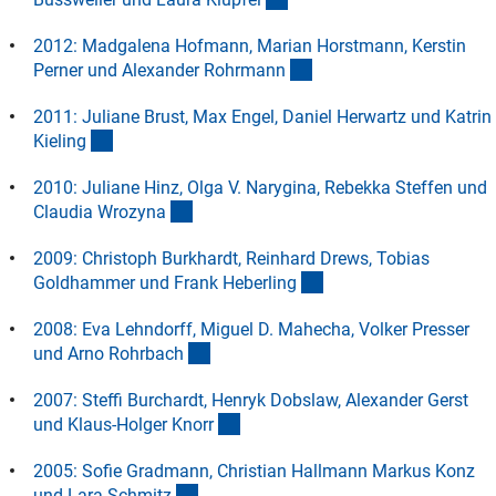
2012: Madgalena Hofmann, Marian Horstmann, Kerstin
(Anchor Link)
Perner und Alexander Rohrman
n
2011: Juliane Brust, Max Engel, Daniel Herwartz und Katrin
(Anchor Link)
Kielin
g
2010: Juliane Hinz, Olga V. Narygina, Rebekka Steffen und
(Anchor Link)
Claudia Wrozyn
a
2009: Christoph Burkhardt, Reinhard Drews, Tobias
(Anchor Link)
Goldhammer und Frank Heberlin
g
2008: Eva Lehndorff, Miguel D. Mahecha, Volker Presser
(Anchor Link)
und Arno Rohrbac
h
2007: Steffi Burchardt, Henryk Dobslaw, Alexander Gerst
(Anchor Link)
und Klaus-Holger Knor
r
2005: Sofie Gradmann, Christian Hallmann Markus Konz
(Anchor Link)
und Lara Schmit
z