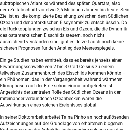
subtropischen Atlantiks während des späten Quartärs, also
dem Zeitabschnitt vor etwa 2,6 Millionen Jahren bis heute. Sein
Ziel ist es, die komplizierte Beziehung zwischen dem Südlichen
Ozean und der antarktischen Eisdynamik zu entschlüsseln. Da
die Rückkopplungen zwischen Eis und Ozean, die die Dynamik
des ostantarktischen Eisschilds steuern, noch nicht
ausreichend verstanden sind, gibt es derzeit auch noch keine
sicheren Prognosen für den Anstieg des Meeresspiegels.
Einige Studien haben ermittelt, dass es bereits jenseits einer
Erwärmungsschwelle von 2 bis 3 Grad Celsius zu einem
teilweisen Zusammenbruch des Eisschilds kommen könnte –
ein Phänomen, das in der Vergangenheit während wärmerer
Klimaphasen auf der Erde schon einmal aufgetreten ist.
Angesichts der zentralen Rolle des Südlichen Ozeans in den
miteinander verbundenen Ozeanbecken wären die
Auswirkungen eines solchen Ereignisses global.
In seiner Doktorarbeit arbeitet Taina Pinho an hochauflösenden
Aufzeichnungen auf der Grundlage von erhaltenen biogenen
Karbonaten aus der Antarktis, insbesondere solchen aus den