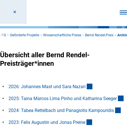
Men
DFG
Geförderte Projekte
Wissenschaftliche Preise
Bernd Rendel-Preis
Archiv
Übersicht aller Bernd Rendel-
Preisträger*innen
(Anchor Link)
2026: Johannes Mast und Sara Nazar
i
(
2025: Taina Marcos Lima Pinho und Katharina Seege
r
(An
2024: Tabea Rettelbach und Panagiotis Kampouridi
s
(Anchor Link)
2023: Felix Augustin und Jonas Prein
e