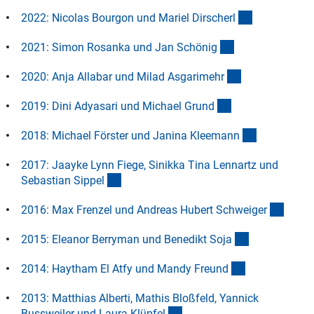
(Anchor Link
2022: Nicolas Bourgon und Mariel Dirscher
l
(Anchor Link)
2021: Simon Rosanka und Jan Schöni
g
(Anchor Link)
2020: Anja Allabar und Milad Asgarimeh
r
(Anchor Link)
2019: Dini Adyasari und Michael Grun
d
(Anchor Lin
2018: Michael Förster und Janina Kleeman
n
2017: Jaayke Lynn Fiege, Sinikka Tina Lennartz und
(Anchor Link)
Sebastian Sippe
l
(Ancho
2016: Max Frenzel und Andreas Hubert Schweige
r
(Anchor Link
2015: Eleanor Berryman und Benedikt Soj
a
(Anchor Link)
2014: Haytham El Atfy und Mandy Freun
d
2013: Matthias Alberti, Mathis Bloßfeld, Yannick
(Anchor Link)
Bussweiler und Laura Klüpfe
l