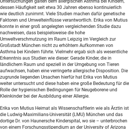
Untersuchungen galten dem allergischen Asthma bei Kindern,
dessen Häufigkeit seit etwa 30 Jahren ebenso kontinuierlich
wie deutlich zunimmt. Viele Studien machen dafür genetische
Faktoren und Umwelteinflüsse verantwortlich. Erika von Mutius
konnte in einer groß angelegten vergleichenden Studie dazu
nachweisen, dass beispielsweise die hohe
Umweltverschmutzung im Raum Leipzig im Vergleich zur
Großstadt München nicht zu erhöhtem Aufkommen von
Asthma bei Kindern führte. Vielmehr ergab sich als wesentliche
Erkenntnis aus Studien wie dieser: Gerade Kinder, die in
ländlichem Raum und speziell in der Umgebung von Tieren
aufwachsen, haben eine verringerte allergische Disposition. Die
zugrunde liegenden Ursachen hierfür hat Erika von Mutius
weiter untersucht und diese haben eine große Bedeutung für die
Rolle der hygienischen Bedingungen für Neugeborene und
Kleinkinder bei der Ausbildung einer Allergie.
Erika von Mutius Heimat als Wissenschaftlerin wie als Ärztin ist
die Ludwig-Maximilians-Universität (LMU) München und das
dortige Dr. von Haunersche Kinderspital, wo sie – unterbrochen
von einem Forschungsstipendium an der University of Arizona