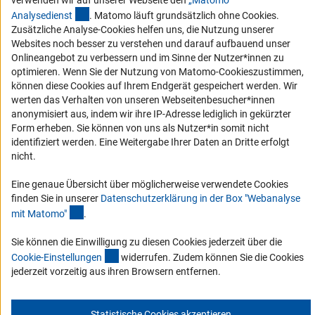
verwenden wir auf unserer Webseite den
„Matomo“
Erhalten Sie Neuigkeiten aus der DFG direkt in Ihr Mailpostfach oder
(externer Link)
Analysediens
t
. Matomo läuft grundsätzlich ohne Cookies.
schauen Sie sich die Ausgaben online an.
Zusätzliche Analyse-Cookies helfen uns, die Nutzung unserer
Websites noch besser zu verstehen und darauf aufbauend unser
Onlineangebot zu verbessern und im Sinne der Nutzer*innen zu
optimieren. Wenn Sie der Nutzung von Matomo-Cookieszustimmen,
Zum Newsletter
können diese Cookies auf Ihrem Endgerät gespeichert werden. Wir
werten das Verhalten von unseren Webseitenbesucher*innen
anonymisiert aus, indem wir ihre IP-Adresse lediglich in gekürzter
Form erheben. Sie können von uns als Nutzer*in somit nicht
identifiziert werden. Eine Weitergabe Ihrer Daten an Dritte erfolgt
Impressum
Datenschutz
Cookie-Einstellungen
Kontakt
nicht.
Service
© 2026 DFG
Eine genaue Übersicht über möglicherweise verwendete Cookies
finden Sie in unserer
Datenschutzerklärung in der Box "Webanalyse
(Anchor Link)
mit Matomo
"
.
Sie können die Einwilligung zu diesen Cookies jederzeit über die
(interner Link)
Cookie-Einstellunge
n
widerrufen. Zudem können Sie die Cookies
jederzeit vorzeitig aus ihren Browsern entfernen.
Statistische Cookies akzeptieren