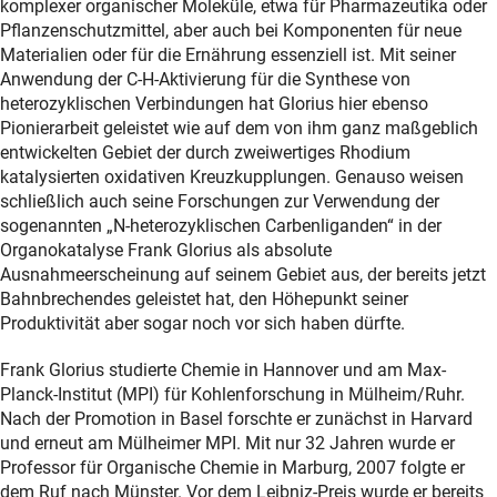
komplexer organischer Moleküle, etwa für Pharmazeutika oder
Pflanzenschutzmittel, aber auch bei Komponenten für neue
Materialien oder für die Ernährung essenziell ist. Mit seiner
Anwendung der C-H-Aktivierung für die Synthese von
heterozyklischen Verbindungen hat Glorius hier ebenso
Pionierarbeit geleistet wie auf dem von ihm ganz maßgeblich
entwickelten Gebiet der durch zweiwertiges Rhodium
katalysierten oxidativen Kreuzkupplungen. Genauso weisen
schließlich auch seine Forschungen zur Verwendung der
sogenannten „N-heterozyklischen Carbenliganden“ in der
Organokatalyse Frank Glorius als absolute
Ausnahmeerscheinung auf seinem Gebiet aus, der bereits jetzt
Bahnbrechendes geleistet hat, den Höhepunkt seiner
Produktivität aber sogar noch vor sich haben dürfte.
Frank Glorius studierte Chemie in Hannover und am Max-
Planck-Institut (MPI) für Kohlenforschung in Mülheim/Ruhr.
Nach der Promotion in Basel forschte er zunächst in Harvard
und erneut am Mülheimer MPI. Mit nur 32 Jahren wurde er
Professor für Organische Chemie in Marburg, 2007 folgte er
dem Ruf nach Münster. Vor dem Leibniz-Preis wurde er bereits