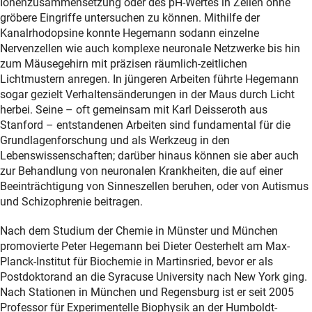
Ionenzusammensetzung oder des pH-Wertes in Zellen ohne
gröbere Eingriffe untersuchen zu können. Mithilfe der
Kanalrhodopsine konnte Hegemann sodann einzelne
Nervenzellen wie auch komplexe neuronale Netzwerke bis hin
zum Mäusegehirn mit präzisen räumlich-zeitlichen
Lichtmustern anregen. In jüngeren Arbeiten führte Hegemann
sogar gezielt Verhaltensänderungen in der Maus durch Licht
herbei. Seine – oft gemeinsam mit Karl Deisseroth aus
Stanford – entstandenen Arbeiten sind fundamental für die
Grundlagenforschung und als Werkzeug in den
Lebenswissenschaften; darüber hinaus können sie aber auch
zur Behandlung von neuronalen Krankheiten, die auf einer
Beeinträchtigung von Sinneszellen beruhen, oder von Autismus
und Schizophrenie beitragen.
Nach dem Studium der Chemie in Münster und München
promovierte Peter Hegemann bei Dieter Oesterhelt am Max-
Planck-Institut für Biochemie in Martinsried, bevor er als
Postdoktorand an die Syracuse University nach New York ging.
Nach Stationen in München und Regensburg ist er seit 2005
Professor für Experimentelle Biophysik an der Humboldt-