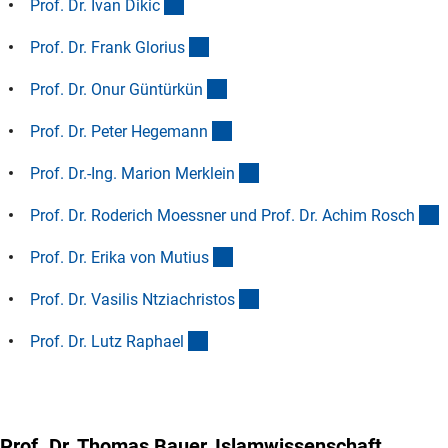
(Anchor Link)
Prof. Dr. Ivan Diki
c
(Anchor Link)
Prof. Dr. Frank Gloriu
s
(Anchor Link)
Prof. Dr. Onur Güntürkü
n
(Anchor Link)
Prof. Dr. Peter Hegeman
n
(Anchor Link)
Prof. Dr.-Ing. Marion Merklei
n
(
Prof. Dr. Roderich Moessner und Prof. Dr. Achim Rosc
h
(Anchor Link)
Prof. Dr. Erika von Mutiu
s
(Anchor Link)
Prof. Dr. Vasilis Ntziachristo
s
(Anchor Link)
Prof. Dr. Lutz Raphae
l
Prof. Dr. Thomas Bauer, Islamwissenschaft