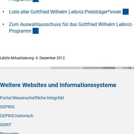
(D
Liste aller Gottfried Wilhelm Leibniz-Preisträger*inne
n
Zum Auswahlausschuss für das Gottfried Wilhelm Leibniz-
(interner Link)
Program
m
Letzte Aktualisierung: 4. Dezember 2012
Weitere Websites und Informationssysteme
Portal Wissenschaftliche Integrität
GEPRIS
GEPRIS historisch
GERiT
RIsources