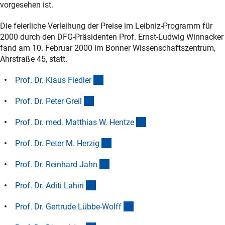
vorgesehen ist.
Die feierliche Verleihung der Preise im Leibniz-Programm für
2000 durch den DFG-Präsidenten Prof. Ernst-Ludwig Winnacker
fand am 10. Februar 2000 im Bonner Wissenschaftszentrum,
Ahrstraße 45, statt.
(Anchor Link)
Prof. Dr. Klaus Fiedle
r
(Anchor Link)
Prof. Dr. Peter Grei
l
(Anchor Link)
Prof. Dr. med. Matthias W. Hentz
e
(Anchor Link)
Prof. Dr. Peter M. Herzi
g
(Anchor Link)
Prof. Dr. Reinhard Jah
n
(Anchor Link)
Prof. Dr. Aditi Lahir
i
(Anchor Link)
Prof. Dr. Gertrude Lübbe-Wolf
f