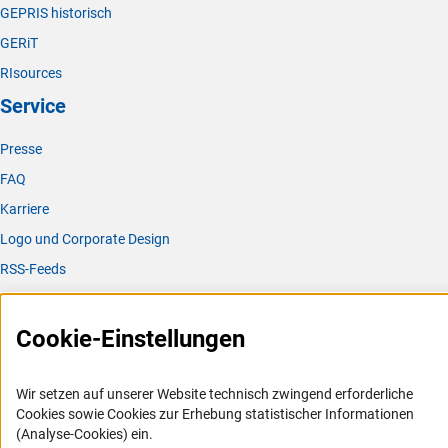
GEPRIS historisch
GERiT
RIsources
Service
Presse
FAQ
Karriere
Logo und Corporate Design
RSS-Feeds
Compliance
Vergabeverfahren
Cookie-Einstellungen
Barrierefreiheit
Wir setzen auf unserer Website technisch zwingend erforderliche
Service und Informationen für Menschen mit Behinderungen
Cookies sowie Cookies zur Erhebung statistischer Informationen
(Analyse-Cookies) ein.
Erklärung zur Barrierefreiheit