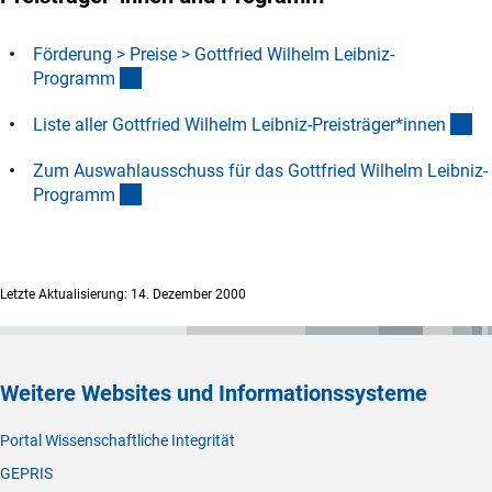
Förderung > Preise > Gottfried Wilhelm Leibniz-
(interner Link)
Program
m
(D
Liste aller Gottfried Wilhelm Leibniz-Preisträger*inne
n
Zum Auswahlausschuss für das Gottfried Wilhelm Leibniz-
(interner Link)
Program
m
Letzte Aktualisierung: 14. Dezember 2000
Weitere Websites und Informationssysteme
Portal Wissenschaftliche Integrität
GEPRIS