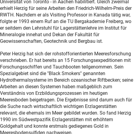
Universität von Toronto - in Aachen habilitiert. Gleich zweimal
erhielt Herzig für seine Arbeiten den Friedrich-Wilhelm-Preis der
RWTH. Nachdem er als Visiting Professor in Kanada tätig war,
folgte er 1993 einem Ruf an die TU Bergakademie Freiberg, wo
er seitdem den Lehrstuhl für Lagerstättenlehre im Institut für
Mineralogie innehat und Dekan der Fakultät für
Geowissenschaften, Geotechnik und Bergbau ist.
Peter Herzig hat sich der rohstofforientierten Meeresforschung
verschrieben. Er hat bereits an 15 Forschungsexpeditionen mit
Forschungsschiffen und Tauchbooten teilgenommen. Sein
Spezialgebiet sind die "Black Smokers" genannten
Hydrothermalsysteme im Bereich ozeanischer Riftbecken; seine
Arbeiten an diesen Systemen haben maßgeblich zum
Verständnis von Erzbildungsprozessen im heutigen
Meeresboden beigetragen. Die Ergebnisse sind darum auch für
die Suche nach wirtschaftlich wichtigen Erzlagerstätten
relevant, die ehemals im Meer gebildet wurden. So fand Herzig
1990 im Südwestpazifik Erzlagerstätten mit erhöhtem
Goldgehalt und konnte erstmals gediegenes Gold in
Meeresbodensulfiden nachweisen.