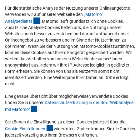
Barriere melden
Für die statistische Analyse der Nutzung unserer Onlineangebote
DFG-aktuell
verwenden wir auf unserer Webseite den
„Matomo“
(externer Link)
Analysediens
t
. Matomo läuft grundsätzlich ohne Cookies.
Zusätzliche Analyse-Cookies helfen uns, die Nutzung unserer
Erhalten Sie Neuigkeiten aus der DFG direkt in Ihr Mailpostfach oder
Websites noch besser zu verstehen und darauf aufbauend unser
schauen Sie sich die Ausgaben online an.
Onlineangebot zu verbessern und im Sinne der Nutzer*innen zu
optimieren. Wenn Sie der Nutzung von Matomo-Cookieszustimmen,
können diese Cookies auf Ihrem Endgerät gespeichert werden. Wir
Zum Newsletter
werten das Verhalten von unseren Webseitenbesucher*innen
anonymisiert aus, indem wir ihre IP-Adresse lediglich in gekürzter
Form erheben. Sie können von uns als Nutzer*in somit nicht
identifiziert werden. Eine Weitergabe Ihrer Daten an Dritte erfolgt
nicht.
Impressum
Datenschutz
Cookie-Einstellungen
Kontakt
Service
Eine genaue Übersicht über möglicherweise verwendete Cookies
© 2026 DFG
finden Sie in unserer
Datenschutzerklärung in der Box "Webanalyse
(Anchor Link)
mit Matomo
"
.
Sie können die Einwilligung zu diesen Cookies jederzeit über die
(interner Link)
Cookie-Einstellunge
n
widerrufen. Zudem können Sie die Cookies
jederzeit vorzeitig aus ihren Browsern entfernen.