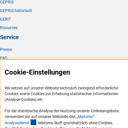
GEPRIS
GEPRIS historisch
GERiT
RIsources
Service
Presse
FAQ
Karriere
Cookie-Einstellungen
Logo und Corporate Design
RSS-Feeds
Wir setzen auf unserer Website technisch zwingend erforderliche
Compliance
Cookies sowie Cookies zur Erhebung statistischer Informationen
(Analyse-Cookies) ein.
Vergabeverfahren
Barrierefreiheit
Für die statistische Analyse der Nutzung unserer Onlineangebote
verwenden wir auf unserer Webseite den
„Matomo“
(externer Link)
Service und Informationen für Menschen mit Behinderungen
Analysediens
t
. Matomo läuft grundsätzlich ohne Cookies.