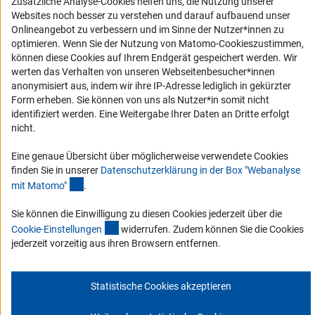
Zusätzliche Analyse-Cookies helfen uns, die Nutzung unserer
Erklärung zur Barrierefreiheit
Websites noch besser zu verstehen und darauf aufbauend unser
Barriere melden
Onlineangebot zu verbessern und im Sinne der Nutzer*innen zu
optimieren. Wenn Sie der Nutzung von Matomo-Cookieszustimmen,
DFG-aktuell
können diese Cookies auf Ihrem Endgerät gespeichert werden. Wir
werten das Verhalten von unseren Webseitenbesucher*innen
Erhalten Sie Neuigkeiten aus der DFG direkt in Ihr Mailpostfach oder
anonymisiert aus, indem wir ihre IP-Adresse lediglich in gekürzter
schauen Sie sich die Ausgaben online an.
Form erheben. Sie können von uns als Nutzer*in somit nicht
identifiziert werden. Eine Weitergabe Ihrer Daten an Dritte erfolgt
nicht.
Zum Newsletter
Eine genaue Übersicht über möglicherweise verwendete Cookies
finden Sie in unserer
Datenschutzerklärung in der Box "Webanalyse
(Anchor Link)
mit Matomo
"
.
Sie können die Einwilligung zu diesen Cookies jederzeit über die
Impressum
Datenschutz
Cookie-Einstellungen
Kontakt
(interner Link)
Service
Cookie-Einstellunge
n
widerrufen. Zudem können Sie die Cookies
© 2026 DFG
jederzeit vorzeitig aus ihren Browsern entfernen.
Statistische Cookies akzeptieren