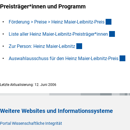
Preisträger*innen und Programm
(interner
Förderung > Preise > Heinz Maier-Leibnitz-Prei
s
(Downl
Liste aller Heinz Maier-Leibnitz-Preisträger*inne
n
(interner Link)
Zur Person: Heinz Maier-Leibnit
z
(i
Auswahlausschuss für den Heinz Maier-Leibnitz-Prei
s
Letzte Aktualisierung: 12. Juni 2006
Weitere Websites und Informationssysteme
Portal Wissenschaftliche Integrität