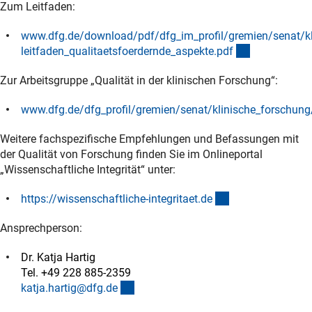
Zum Leitfaden:
www.dfg.de/download/pdf/dfg_im_profil/gremien/senat/kl
(Download)
leitfaden_qualitaetsfoerdernde_aspekte.pd
f
Zur Arbeitsgruppe „Qualität in der klinischen Forschung“:
www.dfg.de/dfg_profil/gremien/senat/klinische_forschung
(interner Link)
Weitere fachspezifische Empfehlungen und Befassungen mit
der Qualität von Forschung finden Sie im Onlineportal
„Wissenschaftliche Integrität“ unter:
(externer Link)
https://wissenschaftliche-integritaet.d
e
Ansprechperson:
Dr. Katja Hartig
Tel. +49 228 885-2359
(externer Link)
katja.hartig@dfg.d
e