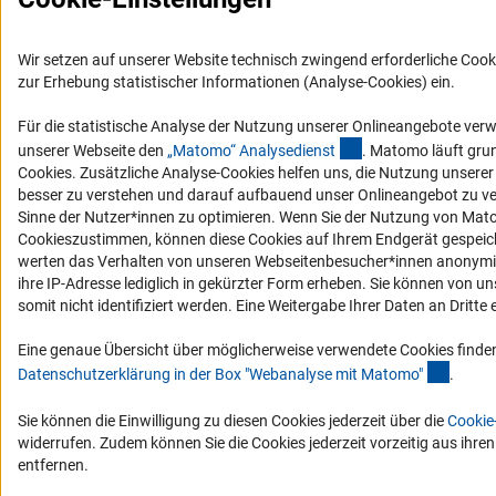
Wir setzen auf unserer Website technisch zwingend erforderliche Cook
zur Erhebung statistischer Informationen (Analyse-Cookies) ein.
Für die statistische Analyse der Nutzung unserer Onlineangebote ver
(externer Link)
unserer Webseite den
„Matomo“ Analysediens
t
. Matomo läuft gru
Cookies. Zusätzliche Analyse-Cookies helfen uns, die Nutzung unsere
besser zu verstehen und darauf aufbauend unser Onlineangebot zu v
Sinne der Nutzer*innen zu optimieren. Wenn Sie der Nutzung von Mat
Cookieszustimmen, können diese Cookies auf Ihrem Endgerät gespeic
werten das Verhalten von unseren Webseitenbesucher*innen anonymis
ihre IP-Adresse lediglich in gekürzter Form erheben. Sie können von un
somit nicht identifiziert werden. Eine Weitergabe Ihrer Daten an Dritte e
Eine genaue Übersicht über möglicherweise verwendete Cookies finden
(Ancho
Datenschutzerklärung in der Box "Webanalyse mit Matomo
"
.
Sie können die Einwilligung zu diesen Cookies jederzeit über die
Cookie
widerrufen. Zudem können Sie die Cookies jederzeit vorzeitig aus ihre
entfernen.