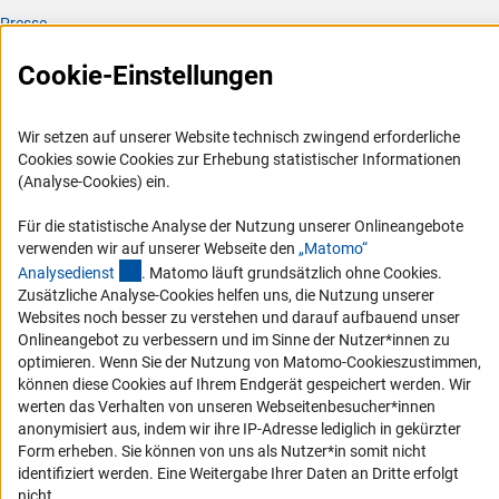
Presse
FAQ
Cookie-Einstellungen
Karriere
Logo und Corporate Design
Wir setzen auf unserer Website technisch zwingend erforderliche
RSS-Feeds
Cookies sowie Cookies zur Erhebung statistischer Informationen
(Analyse-Cookies) ein.
Compliance
Vergabeverfahren
Für die statistische Analyse der Nutzung unserer Onlineangebote
verwenden wir auf unserer Webseite den
„Matomo“
Barrierefreiheit
(externer Link)
Analysediens
t
. Matomo läuft grundsätzlich ohne Cookies.
Zusätzliche Analyse-Cookies helfen uns, die Nutzung unserer
Service und Informationen für Menschen mit Behinderungen
Websites noch besser zu verstehen und darauf aufbauend unser
Onlineangebot zu verbessern und im Sinne der Nutzer*innen zu
Erklärung zur Barrierefreiheit
optimieren. Wenn Sie der Nutzung von Matomo-Cookieszustimmen,
Barriere melden
können diese Cookies auf Ihrem Endgerät gespeichert werden. Wir
werten das Verhalten von unseren Webseitenbesucher*innen
DFG-aktuell
anonymisiert aus, indem wir ihre IP-Adresse lediglich in gekürzter
Form erheben. Sie können von uns als Nutzer*in somit nicht
Erhalten Sie Neuigkeiten aus der DFG direkt in Ihr Mailpostfach oder
identifiziert werden. Eine Weitergabe Ihrer Daten an Dritte erfolgt
schauen Sie sich die Ausgaben online an.
nicht.