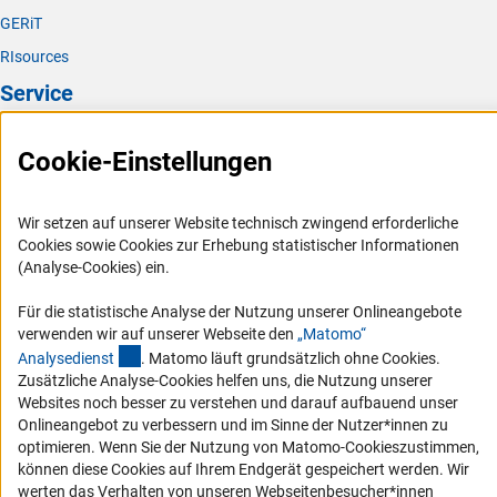
GERiT
RIsources
Service
Presse
Cookie-Einstellungen
FAQ
Karriere
Wir setzen auf unserer Website technisch zwingend erforderliche
Logo und Corporate Design
Cookies sowie Cookies zur Erhebung statistischer Informationen
(Analyse-Cookies) ein.
RSS-Feeds
Compliance
Für die statistische Analyse der Nutzung unserer Onlineangebote
verwenden wir auf unserer Webseite den
„Matomo“
Vergabeverfahren
(externer Link)
Analysediens
t
. Matomo läuft grundsätzlich ohne Cookies.
Barrierefreiheit
Zusätzliche Analyse-Cookies helfen uns, die Nutzung unserer
Websites noch besser zu verstehen und darauf aufbauend unser
Service und Informationen für Menschen mit Behinderungen
Onlineangebot zu verbessern und im Sinne der Nutzer*innen zu
optimieren. Wenn Sie der Nutzung von Matomo-Cookieszustimmen,
Erklärung zur Barrierefreiheit
können diese Cookies auf Ihrem Endgerät gespeichert werden. Wir
Barriere melden
werten das Verhalten von unseren Webseitenbesucher*innen