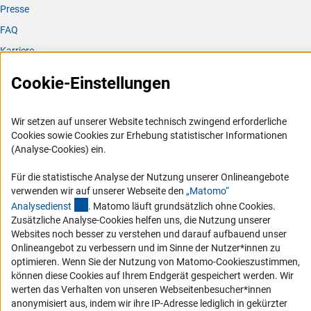
Presse
FAQ
Karriere
Logo und Corporate Design
Cookie-Einstellungen
RSS-Feeds
Compliance
Wir setzen auf unserer Website technisch zwingend erforderliche
Vergabeverfahren
Cookies sowie Cookies zur Erhebung statistischer Informationen
(Analyse-Cookies) ein.
Barrierefreiheit
Für die statistische Analyse der Nutzung unserer Onlineangebote
Service und Informationen für Menschen mit Behinderungen
verwenden wir auf unserer Webseite den
„Matomo“
(externer Link)
Analysediens
t
. Matomo läuft grundsätzlich ohne Cookies.
Erklärung zur Barrierefreiheit
Zusätzliche Analyse-Cookies helfen uns, die Nutzung unserer
Barriere melden
Websites noch besser zu verstehen und darauf aufbauend unser
Onlineangebot zu verbessern und im Sinne der Nutzer*innen zu
DFG-aktuell
optimieren. Wenn Sie der Nutzung von Matomo-Cookieszustimmen,
können diese Cookies auf Ihrem Endgerät gespeichert werden. Wir
Erhalten Sie Neuigkeiten aus der DFG direkt in Ihr Mailpostfach oder
werten das Verhalten von unseren Webseitenbesucher*innen
schauen Sie sich die Ausgaben online an.
anonymisiert aus, indem wir ihre IP-Adresse lediglich in gekürzter