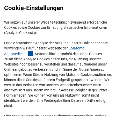
Barrierefreiheit
Cookie-Einstellungen
Service und Informationen für Menschen mit Behinderungen
Wir setzen auf unserer Website technisch zwingend erforderliche
Erklärung zur Barrierefreiheit
Cookies sowie Cookies zur Erhebung statistischer Informationen
Barriere melden
(Analyse-Cookies) ein.
DFG-aktuell
Für die statistische Analyse der Nutzung unserer Onlineangebote
verwenden wir auf unserer Webseite den
„Matomo“
Erhalten Sie Neuigkeiten aus der DFG direkt in Ihr Mailpostfach oder
(externer Link)
Analysediens
t
. Matomo läuft grundsätzlich ohne Cookies.
schauen Sie sich die Ausgaben online an.
Zusätzliche Analyse-Cookies helfen uns, die Nutzung unserer
Websites noch besser zu verstehen und darauf aufbauend unser
Onlineangebot zu verbessern und im Sinne der Nutzer*innen zu
Zum Newsletter
optimieren. Wenn Sie der Nutzung von Matomo-Cookieszustimmen,
können diese Cookies auf Ihrem Endgerät gespeichert werden. Wir
werten das Verhalten von unseren Webseitenbesucher*innen
anonymisiert aus, indem wir ihre IP-Adresse lediglich in gekürzter
Form erheben. Sie können von uns als Nutzer*in somit nicht
identifiziert werden. Eine Weitergabe Ihrer Daten an Dritte erfolgt
Impressum
Datenschutz
Cookie-Einstellungen
Kontakt
nicht.
Service
© 2026 DFG