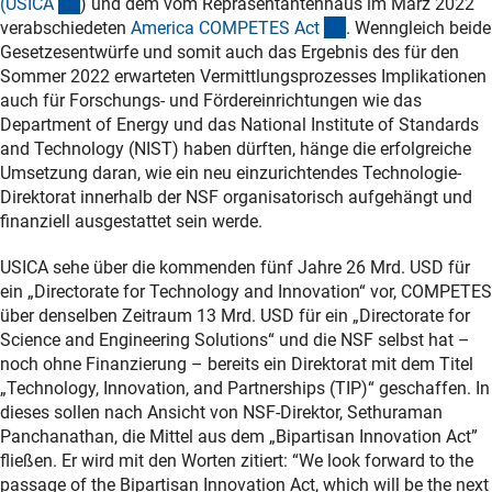
(externer Link)
(USIC
A
) und dem vom Repräsentantenhaus im März 2022
(externer Link)
verabschiedeten
America COMPETES Ac
t
. Wenngleich beide
Gesetzesentwürfe und somit auch das Ergebnis des für den
Sommer 2022 erwarteten Vermittlungsprozesses Implikationen
auch für Forschungs- und Fördereinrichtungen wie das
Department of Energy und das National Institute of Standards
and Technology (NIST) haben dürften, hänge die erfolgreiche
Umsetzung daran, wie ein neu einzurichtendes Technologie-
Direktorat innerhalb der NSF organisatorisch aufgehängt und
finanziell ausgestattet sein werde.
USICA sehe über die kommenden fünf Jahre 26 Mrd. USD für
ein „Directorate for Technology and Innovation“ vor, COMPETES
über denselben Zeitraum 13 Mrd. USD für ein „Directorate for
Science and Engineering Solutions“ und die NSF selbst hat –
noch ohne Finanzierung – bereits ein Direktorat mit dem Titel
„Technology, Innovation, and Partnerships (TIP)“ geschaffen. In
dieses sollen nach Ansicht von NSF-Direktor, Sethuraman
Panchanathan, die Mittel aus dem „Bipartisan Innovation Act”
fließen. Er wird mit den Worten zitiert: “We look forward to the
passage of the Bipartisan Innovation Act, which will be the next