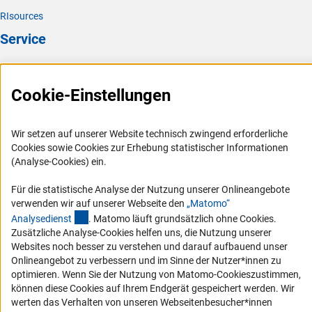
RIsources
Service
Presse
FAQ
Cookie-Einstellungen
Karriere
Logo und Corporate Design
Wir setzen auf unserer Website technisch zwingend erforderliche
Cookies sowie Cookies zur Erhebung statistischer Informationen
RSS-Feeds
(Analyse-Cookies) ein.
Compliance
Für die statistische Analyse der Nutzung unserer Onlineangebote
Vergabeverfahren
verwenden wir auf unserer Webseite den
„Matomo“
Barrierefreiheit
(externer Link)
Analysediens
t
. Matomo läuft grundsätzlich ohne Cookies.
Zusätzliche Analyse-Cookies helfen uns, die Nutzung unserer
Websites noch besser zu verstehen und darauf aufbauend unser
Service und Informationen für Menschen mit Behinderungen
Onlineangebot zu verbessern und im Sinne der Nutzer*innen zu
Erklärung zur Barrierefreiheit
optimieren. Wenn Sie der Nutzung von Matomo-Cookieszustimmen,
können diese Cookies auf Ihrem Endgerät gespeichert werden. Wir
Barriere melden
werten das Verhalten von unseren Webseitenbesucher*innen