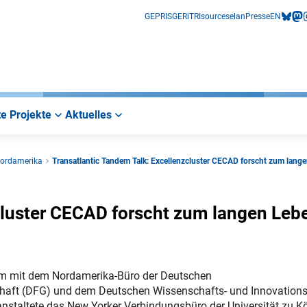
GEPRIS
GERiT
RIsources
elan
Presse
EN
bluesk
mas
i
e Projekte
Aktuelles
ordamerika
Transatlantic Tandem Talk: Excellenzcluster CECAD forscht zum lang
cluster CECAD forscht zum langen Leb
m mit dem Nordamerika-Büro der Deutschen
aft (DFG) und dem Deutschen Wissenschafts- und Innovation
nstaltete das New Yorker Verbindungsbüro der Universität zu K