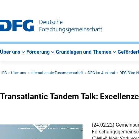
Zur
Zur
Zum
Hauptnavigation
Suche
Hauptbereich
Über uns
Förderung
Grundlagen und Themen
Gefördert
DFG
Über uns
Internationale Zusammenarbeit
DFG im Ausland
DFG-Büro N
Transatlantic Tandem Talk: Excellenz
(24.02.22) Gemeinsa
Forschungsgemeinsch
(DWIH) New York vera