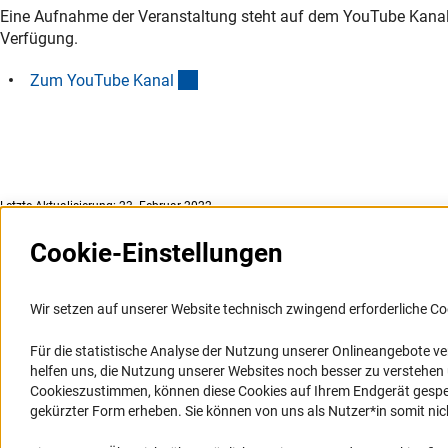
Eine Aufnahme der Veranstaltung steht auf dem YouTube Kanal d
Verfügung.
(externer Link)
Zum YouTube Kana
l
Letzte Aktualisierung: 23. Februar 2022
Cookie-Einstellungen
Weitere Websites und
Service
Informationssysteme
Wir setzen auf unserer Website technisch zwingend erforderliche Co
Presse
Portal Wissenschaftliche Integrität
Für die statistische Analyse der Nutzung unserer Onlineangebote v
FAQ
helfen uns, die Nutzung unserer Websites noch besser zu verstehe
GEPRIS
Karriere
Cookieszustimmen, können diese Cookies auf Ihrem Endgerät gespeic
GEPRIS historisch
Logo und Corporate Design
gekürzter Form erheben. Sie können von uns als Nutzer*in somit nicht 
GERiT
RSS-Feeds