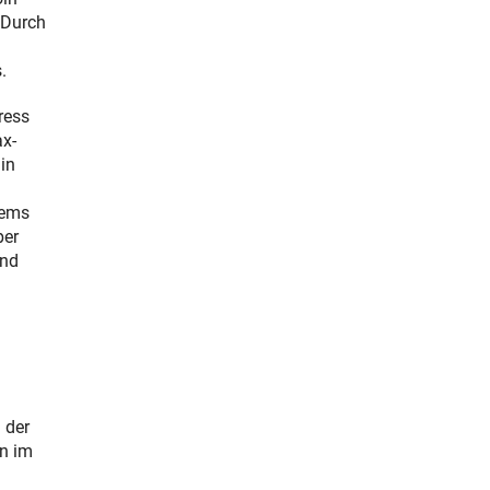
 Durch
.
ress
ax-
ain
tems
per
und
 der
en im