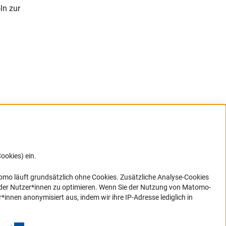
ln zur
ookies) ein.
G direkt
e sich
ner Link)
omo läuft grundsätzlich ohne Cookies. Zusätzliche Analyse-Cookies
 der Nutzer*innen zu optimieren. Wenn Sie der Nutzung von Matomo-
nen anonymisiert aus, indem wir ihre IP-Adresse lediglich in