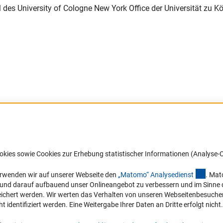
es University of Cologne New York Office der Universität zu Kö
Barrierefreiheit
DFG-aktuell
okies sowie Cookies zur Erhebung statistischer Informationen (Analyse-C
Service und Informationen für Menschen
Erhalten Sie Neuigkeiten aus der DF
mit Behinderungen
in Ihr Mailpostfach oder schauen Si
(exter
erwenden wir auf unserer Webseite den
„Matomo“ Analysediens
t
. Mat
die Ausgaben online an.
n und darauf aufbauend unser Onlineangebot zu verbessern und im Sinne
Erklärung zur Barrierefreiheit
hert werden. Wir werten das Verhalten von unseren Webseitenbesucher*in
Barriere melden
identifiziert werden. Eine Weitergabe Ihrer Daten an Dritte erfolgt nicht.
Zum Newsletter