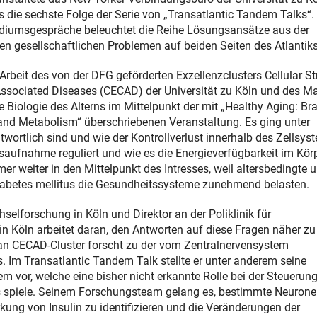
s die sechste Folge der Serie von „Transatlantic Tandem Talks“.
diumsgespräche beleuchtet die Reihe Lösungsansätze aus der
n gesellschaftlichen Problemen auf beiden Seiten des Atlantiks
Arbeit des von der DFG geförderten Exzellenzclusters Cellular St
ssociated Diseases (CECAD) der Universität zu Köln und des M
ie Biologie des Alterns im Mittelpunkt der mit „Healthy Aging: Br
 and Metabolism“ überschriebenen Veranstaltung. Es ging unter
wortlich sind und wie der Kontrollverlust innerhalb des Zellsys
aufnahme reguliert und wie es die Energieverfügbarkeit im Kör
r weiter in den Mittelpunkt des Intresses, weil altersbedingte 
iabetes mellitus die Gesundheitssysteme zunehmend belasten.
hselforschung in Köln und Direktor an der Poliklinik für
in Köln arbeitet daran, den Antworten auf diese Fragen näher zu
an CECAD-Cluster forscht zu der vom Zentralnervensystem
 Im Transatlantic Tandem Talk stellte er unter anderem seine
 vor, welche eine bisher nicht erkannte Rolle bei der Steuerung
mus spiele. Seinem Forschungsteam gelang es, bestimmte Neuron
ung von Insulin zu identifizieren und die Veränderungen der