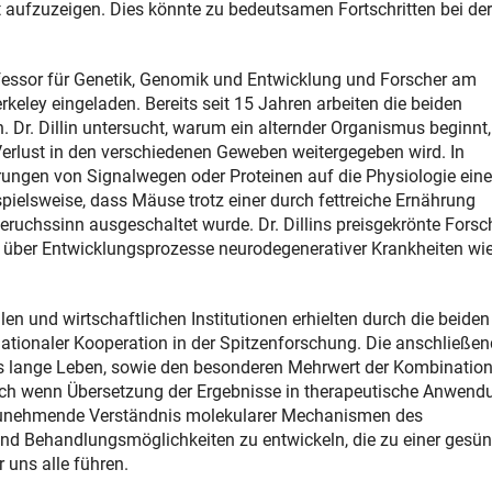
 aufzuzeigen. Dies könnte zu bedeutsamen Fortschritten bei der
rofessor für Genetik, Genomik und Entwicklung und Forscher am
rkeley eingeladen. Bereits seit 15 Jahren arbeiten die beiden
. Dr. Dillin untersucht, warum ein alternder Organismus beginnt,
 Verlust in den verschiedenen Geweben weitergegeben wird. In
ungen von Signalwegen oder Proteinen auf die Physiologie ein
elsweise, dass Mäuse trotz einer durch fettreiche Ernährung
eruchssinn ausgeschaltet wurde. Dr. Dillins preisgekrönte Fors
se über Entwicklungsprozesse neurodegenerativer Krankheiten wi
n und wirtschaftlichen Institutionen erhielten durch die beiden
rnationaler Kooperation in der Spitzenforschung. Die anschließe
das lange Leben, sowie den besonderen Mehrwert der Kombinatio
 Auch wenn Übersetzung der Ergebnisse in therapeutische Anwen
s zunehmende Verständnis molekularer Mechanismen des
 und Behandlungsmöglichkeiten zu entwickeln, die zu einer gesü
 uns alle führen.