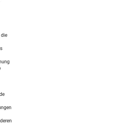
 die
es
chung
e
nde
n
dungen
nderen