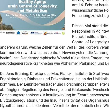
am 16. Februar bereit
wissenschaftliche Po
Forschung zu wichtige
Dieses Mal stand die 
Responses in Aging-A
Planck-Instituts für d
Control of Longevity
anderem darum, welche Zellen für den Verfall des Körpers verant
kommuniziert wird, wie das zentrale Nervensystem die Nahrungs
beeinflusst. Der demographische Wandel rückt diese Fragen imme
neurodegenerative Krankheiten wie Alzheimer, Parkinson und D
Dr. Jens Brüning, Direktor des Max-Planck-Instituts für Stoffwec
Endokrinologie, Diabetes und Präventivmedizin an der Uniklinik 
kommen. Der Leibniz-Preisträger und Forschungsgruppenleiter 
abhängigen Regulierung des Energie- und Glukosestoffwechsels.
Forschungsergebnisse zur Insulinwirkung im Zentralnervensystem
Blutzuckerregulation und der Insulinsensitivität des Organis
Hypothalamus als bedeutende Vermittler der metabolischen Wirk