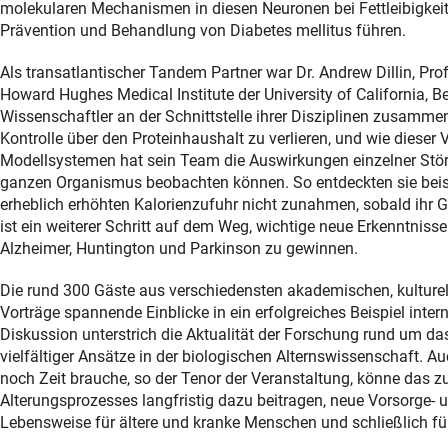
molekularen Mechanismen in diesen Neuronen bei Fettleibigkeit
Prävention und Behandlung von Diabetes mellitus führen.
Als transatlantischer Tandem Partner war Dr. Andrew Dillin, P
Howard Hughes Medical Institute der University of California, Be
Wissenschaftler an der Schnittstelle ihrer Disziplinen zusammen
Kontrolle über den Proteinhaushalt zu verlieren, und wie dieser
Modellsystemen hat sein Team die Auswirkungen einzelner Stör
ganzen Organismus beobachten können. So entdeckten sie beispi
erheblich erhöhten Kalorienzufuhr nicht zunahmen, sobald ihr G
ist ein weiterer Schritt auf dem Weg, wichtige neue Erkenntnis
Alzheimer, Huntington und Parkinson zu gewinnen.
Die rund 300 Gäste aus verschiedensten akademischen, kulturelle
Vorträge spannende Einblicke in ein erfolgreiches Beispiel inte
Diskussion unterstrich die Aktualität der Forschung rund um 
vielfältiger Ansätze in der biologischen Alternswissenschaft.
noch Zeit brauche, so der Tenor der Veranstaltung, könne da
Alterungsprozesses langfristig dazu beitragen, neue Vorsorge-
Lebensweise für ältere und kranke Menschen und schließlich für