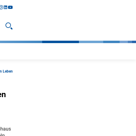
y
todon
nstagram
linkedIn
youtube
Suche öffnen
en Leben
en
shaus
öln