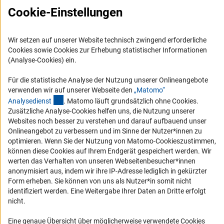
FAQ
Cookie-Einstellungen
Karriere
Logo und Corporate Design
Wir setzen auf unserer Website technisch zwingend erforderliche
Cookies sowie Cookies zur Erhebung statistischer Informationen
RSS-Feeds
(Analyse-Cookies) ein.
Compliance
Für die statistische Analyse der Nutzung unserer Onlineangebote
Vergabeverfahren
verwenden wir auf unserer Webseite den
„Matomo“
Barrierefreiheit
(externer Link)
Analysediens
t
. Matomo läuft grundsätzlich ohne Cookies.
Zusätzliche Analyse-Cookies helfen uns, die Nutzung unserer
Websites noch besser zu verstehen und darauf aufbauend unser
Service und Informationen für Menschen mit Behinderungen
Onlineangebot zu verbessern und im Sinne der Nutzer*innen zu
Erklärung zur Barrierefreiheit
optimieren. Wenn Sie der Nutzung von Matomo-Cookieszustimmen,
können diese Cookies auf Ihrem Endgerät gespeichert werden. Wir
Barriere melden
werten das Verhalten von unseren Webseitenbesucher*innen
DFG-aktuell
anonymisiert aus, indem wir ihre IP-Adresse lediglich in gekürzter
Form erheben. Sie können von uns als Nutzer*in somit nicht
Erhalten Sie Neuigkeiten aus der DFG direkt in Ihr Mailpostfach oder
identifiziert werden. Eine Weitergabe Ihrer Daten an Dritte erfolgt
schauen Sie sich die Ausgaben online an.
nicht.
Eine genaue Übersicht über möglicherweise verwendete Cookies