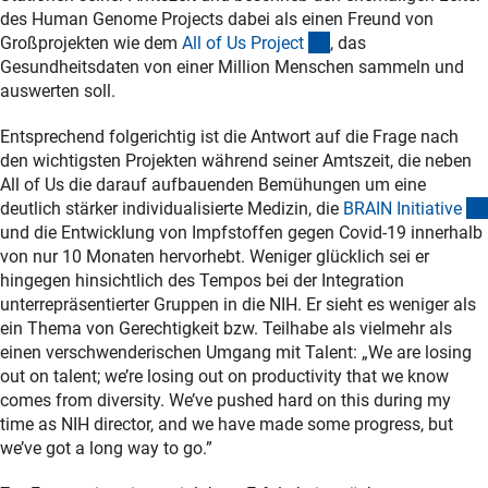
des Human Genome Projects dabei als einen Freund von
(externer Link)
Großprojekten wie dem
All of Us Projec
t
, das
Gesundheitsdaten von einer Million Menschen sammeln und
auswerten soll.
Entsprechend folgerichtig ist die Antwort auf die Frage nach
den wichtigsten Projekten während seiner Amtszeit, die neben
All of Us die darauf aufbauenden Bemühungen um eine
deutlich stärker individualisierte Medizin, die
BRAIN Initiativ
e
und die Entwicklung von Impfstoffen gegen Covid-19 innerhalb
von nur 10 Monaten hervorhebt. Weniger glücklich sei er
hingegen hinsichtlich des Tempos bei der Integration
unterrepräsentierter Gruppen in die NIH. Er sieht es weniger als
ein Thema von Gerechtigkeit bzw. Teilhabe als vielmehr als
einen verschwenderischen Umgang mit Talent: „We are losing
out on talent; we’re losing out on productivity that we know
comes from diversity. We’ve pushed hard on this during my
time as NIH director, and we have made some progress, but
we’ve got a long way to go.”