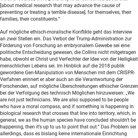
[about medical research that may advance the cause of
preventing or treating a terrible disease], for themselves, their
families, their constituents.“
Auf mögliche ethisch-moralische Konflikte geht das Interview
an zwei Stellen ein. Das Verbot der Trump-Administration zur
Förderung von Forschung an embryonalem Gewebe sei eine
politische Entscheidung gewesen, die Collins nicht mitgetragen
habe, obwohl er Christ und Verfechter der Idee von der Heiligkeit
menschlichen Lebens sei. Im Hinblick auf die 2018 publik
gewordene Gen-Manipulation von Menschen mit dem CRISPR-
Verfahren erinnert er aber auch an die Verantwortung der
Forschenden, auf mögliche Überschreitungen ethischer Grenzen
bei der Verfolgung des technisch Möglichen hinzuweisen: „We
are not just technicians. We are also supposed to be people
who have a moral compass, and if something is happening in
biological research that crosses that line into territory, which, in
general, we as the human species have concluded shouldn’t be
happening, then it’s up to us to point that out.” Das Problem sei
allerdings, dass es bislang keine internationale Einrichtung