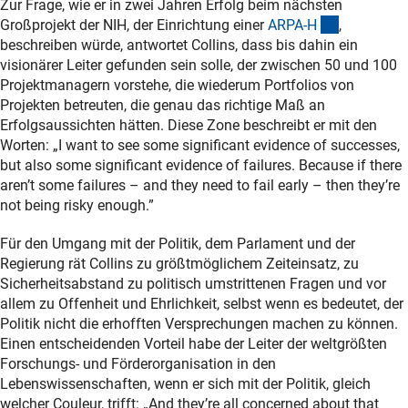
Zur Frage, wie er in zwei Jahren Erfolg beim nächsten
(externer L
Großprojekt der NIH, der Einrichtung einer
ARPA-
H
,
beschreiben würde, antwortet Collins, dass bis dahin ein
visionärer Leiter gefunden sein solle, der zwischen 50 und 100
Projektmanagern vorstehe, die wiederum Portfolios von
Projekten betreuten, die genau das richtige Maß an
Erfolgsaussichten hätten. Diese Zone beschreibt er mit den
Worten: „I want to see some significant evidence of successes,
but also some significant evidence of failures. Because if there
aren’t some failures – and they need to fail early – then they’re
not being risky enough.”
Für den Umgang mit der Politik, dem Parlament und der
Regierung rät Collins zu größtmöglichem Zeiteinsatz, zu
Sicherheitsabstand zu politisch umstrittenen Fragen und vor
allem zu Offenheit und Ehrlichkeit, selbst wenn es bedeutet, der
Politik nicht die erhofften Versprechungen machen zu können.
Einen entscheidenden Vorteil habe der Leiter der weltgrößten
Forschungs- und Förderorganisation in den
Lebenswissenschaften, wenn er sich mit der Politik, gleich
welcher Couleur, trifft: „And they’re all concerned about that