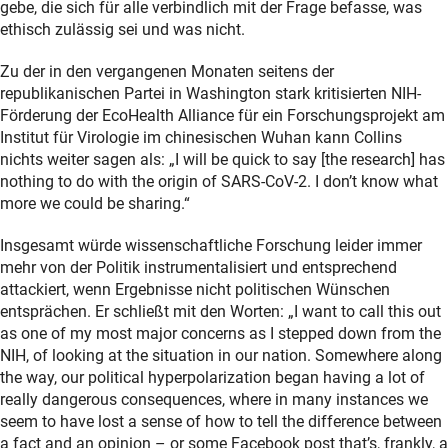
gebe, die sich für alle verbindlich mit der Frage befasse, was
ethisch zulässig sei und was nicht.
Zu der in den vergangenen Monaten seitens der
republikanischen Partei in Washington stark kritisierten NIH-
Förderung der EcoHealth Alliance für ein Forschungsprojekt am
Institut für Virologie im chinesischen Wuhan kann Collins
nichts weiter sagen als: „I will be quick to say [the research] has
nothing to do with the origin of SARS-CoV-2. I don’t know what
more we could be sharing.“
Insgesamt würde wissenschaftliche Forschung leider immer
mehr von der Politik instrumentalisiert und entsprechend
attackiert, wenn Ergebnisse nicht politischen Wünschen
entsprächen. Er schließt mit den Worten: „I want to call this out
as one of my most major concerns as I stepped down from the
NIH, of looking at the situation in our nation. Somewhere along
the way, our political hyperpolarization began having a lot of
really dangerous consequences, where in many instances we
seem to have lost a sense of how to tell the difference between
a fact and an opinion – or some Facebook post that’s, frankly, a