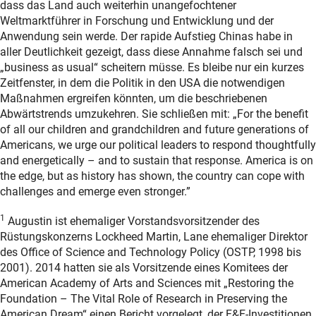
dass das Land auch weiterhin unangefochtener
Weltmarktführer in Forschung und Entwicklung und der
Anwendung sein werde. Der rapide Aufstieg Chinas habe in
aller Deutlichkeit gezeigt, dass diese Annahme falsch sei und
„business as usual“ scheitern müsse. Es bleibe nur ein kurzes
Zeitfenster, in dem die Politik in den USA die notwendigen
Maßnahmen ergreifen könnten, um die beschriebenen
Abwärtstrends umzukehren. Sie schließen mit: „For the benefit
of all our children and grandchildren and future generations of
Americans, we urge our political leaders to respond thoughtfully
and energetically – and to sustain that response. America is on
the edge, but as history has shown, the country can cope with
challenges and emerge even stronger.”
1
Augustin ist ehemaliger Vorstandsvorsitzender des
Rüstungskonzerns Lockheed Martin, Lane ehemaliger Direktor
des Office of Science and Technology Policy (OSTP, 1998 bis
2001). 2014 hatten sie als Vorsitzende eines Komitees der
American Academy of Arts and Sciences mit „Restoring the
Foundation – The Vital Role of Research in Preserving the
American Dream“ einen Bericht vorgelegt, der F&E-Investitionen