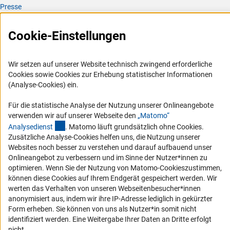
Presse
FAQ
Cookie-Einstellungen
Karriere
Logo und Corporate Design
Wir setzen auf unserer Website technisch zwingend erforderliche
RSS-Feeds
Cookies sowie Cookies zur Erhebung statistischer Informationen
Compliance
(Analyse-Cookies) ein.
Vergabeverfahren
Für die statistische Analyse der Nutzung unserer Onlineangebote
Barrierefreiheit
verwenden wir auf unserer Webseite den
„Matomo“
(externer Link)
Analysediens
t
. Matomo läuft grundsätzlich ohne Cookies.
Zusätzliche Analyse-Cookies helfen uns, die Nutzung unserer
Service und Informationen für Menschen mit Behinderungen
Websites noch besser zu verstehen und darauf aufbauend unser
Erklärung zur Barrierefreiheit
Onlineangebot zu verbessern und im Sinne der Nutzer*innen zu
optimieren. Wenn Sie der Nutzung von Matomo-Cookieszustimmen,
Barriere melden
können diese Cookies auf Ihrem Endgerät gespeichert werden. Wir
DFG-aktuell
werten das Verhalten von unseren Webseitenbesucher*innen
anonymisiert aus, indem wir ihre IP-Adresse lediglich in gekürzter
Erhalten Sie Neuigkeiten aus der DFG direkt in Ihr Mailpostfach oder
Form erheben. Sie können von uns als Nutzer*in somit nicht
schauen Sie sich die Ausgaben online an.
identifiziert werden. Eine Weitergabe Ihrer Daten an Dritte erfolgt
nicht.