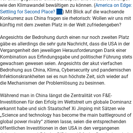
wie den Klimawandel bewältigen zu können. (
America on Edge:
(externer Link)
Settling for Second Place
?
) Mit Blick auf die wachsende
Konkurrenz aus China fragen sie rhetorisch: Wollen wir uns mit
künftig mit dem zweiten Platz in der Welt zufriedengeben?
Angesichts der Bedrohung durch einen nur noch zweiten Platz
gäbe es allerdings die sehr gute Nachricht, dass die USA in der
Vergangenheit den jeweiligen Herausforderungen Dank einer
Kombination aus Erfindungsgabe und politischer Führung stets
gewachsen gewesen seien. Angesichts der akut vierfachen
Bedrohung aus China, Klima, Cybersecurity und pandemischen
Infektionskrankheiten sei es nun höchste Zeit, sich wieder auf
die Mechanismen der Problemlösung zu besinnen.
Während man in China längst die Zentralität von F&E-
Investitionen für den Erfolg im Wettstreit um globale Dominanz
erkannt habe und sich Staatschef Xi Jinping mit Sätzen wie
„Science and technology has become the main battleground of
global power rivalry“ zitieren lasse, seien die entsprechenden
öffentlichen Investitionen in den USA in den vergangenen