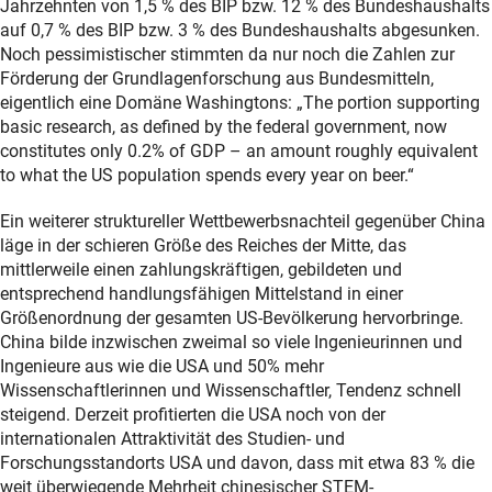
Jahrzehnten von 1,5 % des BIP bzw. 12 % des Bundeshaushalts
auf 0,7 % des BIP bzw. 3 % des Bundeshaushalts abgesunken.
Noch pessimistischer stimmten da nur noch die Zahlen zur
Förderung der Grundlagenforschung aus Bundesmitteln,
eigentlich eine Domäne Washingtons: „The portion supporting
basic research, as defined by the federal government, now
constitutes only 0.2% of GDP – an amount roughly equivalent
to what the US population spends every year on beer.“
Ein weiterer struktureller Wettbewerbsnachteil gegenüber China
läge in der schieren Größe des Reiches der Mitte, das
mittlerweile einen zahlungskräftigen, gebildeten und
entsprechend handlungsfähigen Mittelstand in einer
Größenordnung der gesamten US-Bevölkerung hervorbringe.
China bilde inzwischen zweimal so viele Ingenieurinnen und
Ingenieure aus wie die USA und 50% mehr
Wissenschaftlerinnen und Wissenschaftler, Tendenz schnell
steigend. Derzeit profitierten die USA noch von der
internationalen Attraktivität des Studien- und
Forschungsstandorts USA und davon, dass mit etwa 83 % die
weit überwiegende Mehrheit chinesischer STEM-