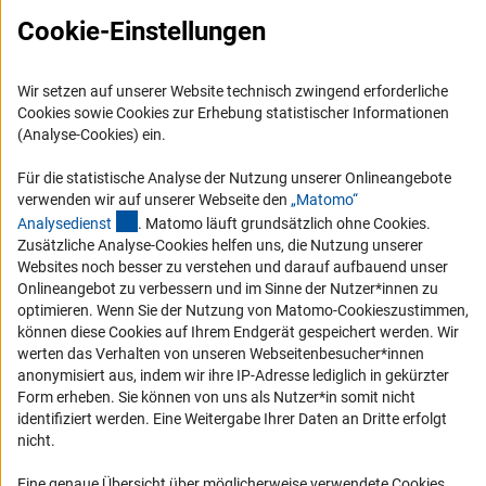
RSS-Feeds
Cookie-Einstellungen
Compliance
Vergabeverfahren
Wir setzen auf unserer Website technisch zwingend erforderliche
Barrierefreiheit
Cookies sowie Cookies zur Erhebung statistischer Informationen
(Analyse-Cookies) ein.
Service und Informationen für Menschen mit Behinderungen
Für die statistische Analyse der Nutzung unserer Onlineangebote
Erklärung zur Barrierefreiheit
verwenden wir auf unserer Webseite den
„Matomo“
(externer Link)
Analysediens
t
. Matomo läuft grundsätzlich ohne Cookies.
Barriere melden
Zusätzliche Analyse-Cookies helfen uns, die Nutzung unserer
DFG-aktuell
Websites noch besser zu verstehen und darauf aufbauend unser
Onlineangebot zu verbessern und im Sinne der Nutzer*innen zu
optimieren. Wenn Sie der Nutzung von Matomo-Cookieszustimmen,
Erhalten Sie Neuigkeiten aus der DFG direkt in Ihr Mailpostfach oder
können diese Cookies auf Ihrem Endgerät gespeichert werden. Wir
schauen Sie sich die Ausgaben online an.
werten das Verhalten von unseren Webseitenbesucher*innen
anonymisiert aus, indem wir ihre IP-Adresse lediglich in gekürzter
Form erheben. Sie können von uns als Nutzer*in somit nicht
Zum Newsletter
identifiziert werden. Eine Weitergabe Ihrer Daten an Dritte erfolgt
nicht.
Eine genaue Übersicht über möglicherweise verwendete Cookies