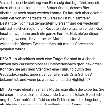
Versuche der Herstellung von Bieressig durchgeführt, musste
dazu aber erst einmal einen Brauer finden, dessen Bier
überhaupt noch sauer werden konnte. Es hat sich aber gelohnt,
denn der von ihr hergestellte Bieressig ist nun zentraler
Bestandteil von hausgemachtem Biersenf und der wiederum
gibt zahlreichen regionalen Rezepten den entscheidenden Kick.
Insofern war dann auch die ganze Familie Nutznießer dieser
Aktion gewesen, die von meiner Mutter als eine Art
wissenschaftliches Zwiegespräch mit mir als Sprecherin
gestaltet wurde.
DFG:
Zum Abschluss noch eine Frage: Sie sind in Aichach
unweit des Wasserschlosses Unterwittelsbach groß geworden.
Könnten Sie aus dem Stehgreif eine Führung durch den
Gebäudekomplex geben, der vor allem als „Sisi-Schloss“
bekannt ist, und wenn ja, was wären da die Highlights?
MF:
Da wäre ebenfalls meine Mutter eigentlich die Expertin. Sie
ist enorm interessiert und bewandert, was die lokale Geschichte
angeht. Aber natürlich färbt so ein Schloss auf die Umgebung
ab, bis hin zu einer sicherlich vollständigen Sammlung