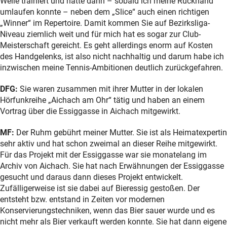
Weile trainiert und hatte dann – sobald ich meine Rückhand
umlaufen konnte – neben dem „Slice“ auch einen richtigen
„Winner“ im Repertoire. Damit kommen Sie auf Bezirksliga-
Niveau ziemlich weit und für mich hat es sogar zur Club-
Meisterschaft gereicht. Es geht allerdings enorm auf Kosten
des Handgelenks, ist also nicht nachhaltig und darum habe ich
inzwischen meine Tennis-Ambitionen deutlich zurückgefahren.
DFG:
Sie waren zusammen mit ihrer Mutter in der lokalen
Hörfunkreihe „Aichach am Ohr“ tätig und haben an einem
Vortrag über die Essiggasse in Aichach mitgewirkt.
MF:
Der Ruhm gebührt meiner Mutter. Sie ist als Heimatexpertin
sehr aktiv und hat schon zweimal an dieser Reihe mitgewirkt.
Für das Projekt mit der Essiggasse war sie monatelang im
Archiv von Aichach. Sie hat nach Erwähnungen der Essiggasse
gesucht und daraus dann dieses Projekt entwickelt.
Zufälligerweise ist sie dabei auf Bieressig gestoßen. Der
entsteht bzw. entstand in Zeiten vor modernen
Konservierungstechniken, wenn das Bier sauer wurde und es
nicht mehr als Bier verkauft werden konnte. Sie hat dann eigene