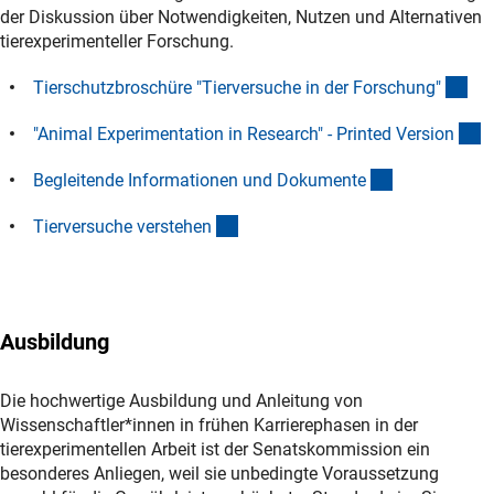
der Diskussion über Notwendigkeiten, Nutzen und Alternativen
tierexperimenteller Forschung.
(Do
Tierschutzbroschüre "Tierversuche in der Forschung
"
(
"Animal Experimentation in Research" - Printed Versio
n
(interner Link
Begleitende Informationen und Dokument
e
(externer Link)
Tierversuche verstehe
n
Ausbildung
Die hochwertige Ausbildung und Anleitung von
Wissenschaftler*innen in frühen Karrierephasen in der
tierexperimentellen Arbeit ist der Senatskommission ein
besonderes Anliegen, weil sie unbedingte Voraussetzung