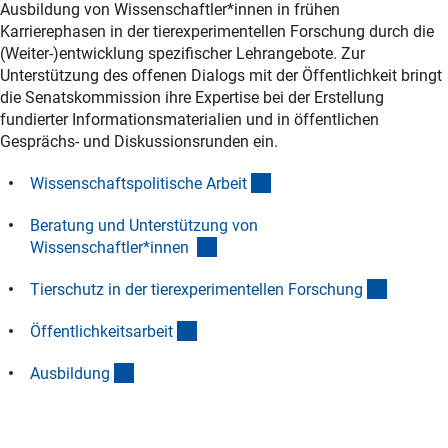
Ausbildung von Wissenschaftler*innen in frühen
Karrierephasen in der tierexperimentellen Forschung durch die
(Weiter-)entwicklung spezifischer Lehrangebote. Zur
Unterstützung des offenen Dialogs mit der Öffentlichkeit bringt
die Senatskommission ihre Expertise bei der Erstellung
fundierter Informationsmaterialien und in öffentlichen
Gesprächs- und Diskussionsrunden ein.
(Anchor Link)
Wissenschaftspolitische Arbei
t
Beratung und Unterstützung von
(Anchor Link)
Wissenschaftler*innen
(Anchor 
Tierschutz in der tierexperimentellen Forschun
g
(Anchor Link)
Öffentlichkeitsarbei
t
(Anchor Link)
Ausbildun
g