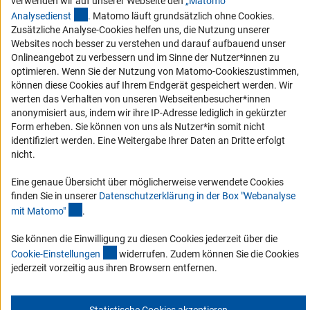
Service und Informationen für Menschen mit Behinderungen
verwenden wir auf unserer Webseite den
„Matomo“
(externer Link)
Analysediens
t
. Matomo läuft grundsätzlich ohne Cookies.
Erklärung zur Barrierefreiheit
Zusätzliche Analyse-Cookies helfen uns, die Nutzung unserer
Barriere melden
Websites noch besser zu verstehen und darauf aufbauend unser
Onlineangebot zu verbessern und im Sinne der Nutzer*innen zu
DFG-aktuell
optimieren. Wenn Sie der Nutzung von Matomo-Cookieszustimmen,
können diese Cookies auf Ihrem Endgerät gespeichert werden. Wir
Erhalten Sie Neuigkeiten aus der DFG direkt in Ihr Mailpostfach oder
werten das Verhalten von unseren Webseitenbesucher*innen
schauen Sie sich die Ausgaben online an.
anonymisiert aus, indem wir ihre IP-Adresse lediglich in gekürzter
Form erheben. Sie können von uns als Nutzer*in somit nicht
identifiziert werden. Eine Weitergabe Ihrer Daten an Dritte erfolgt
Zum Newsletter
nicht.
Eine genaue Übersicht über möglicherweise verwendete Cookies
finden Sie in unserer
Datenschutzerklärung in der Box "Webanalyse
(Anchor Link)
mit Matomo
"
.
Impressum
Datenschutz
Cookie-Einstellungen
Kontakt
Service
Sie können die Einwilligung zu diesen Cookies jederzeit über die
(interner Link)
© 2026 DFG
Cookie-Einstellunge
n
widerrufen. Zudem können Sie die Cookies
jederzeit vorzeitig aus ihren Browsern entfernen.